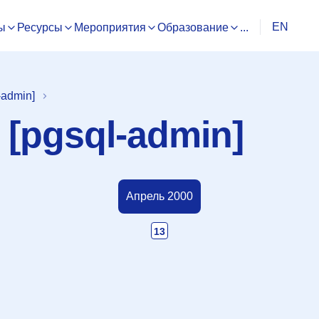
EN
ы
Ресурсы
Мероприятия
Образование
...
-admin]
[pgsql-admin]
Апрель 2000
13