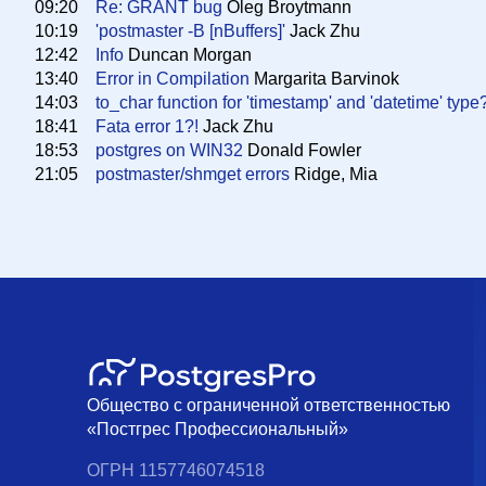
09:20
Re: GRANT bug
Oleg Broytmann
10:19
'postmaster -B [nBuffers]'
Jack Zhu
12:42
Info
Duncan Morgan
13:40
Error in Compilation
Margarita Barvinok
14:03
to_char function for 'timestamp' and 'datetime' type?
18:41
Fata error 1?!
Jack Zhu
18:53
postgres on WIN32
Donald Fowler
21:05
postmaster/shmget errors
Ridge, Mia
Общество с ограниченной ответственностью
«Постгрес Профессиональный»
ОГРН 1157746074518