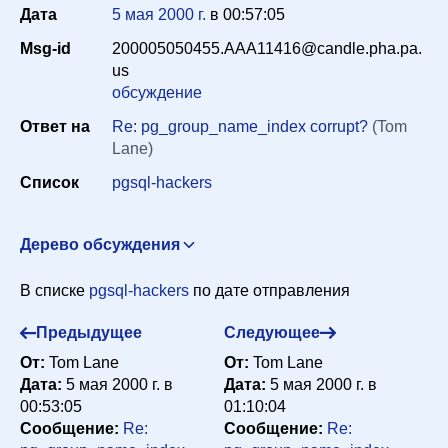
Дата
5 мая 2000 г.
в
00:57:05
Msg-id
200005050455.AAA11416@candle.pha.pa.
Период
us
обсуждение
Ответ на
Re: pg_group_name_index corrupt?
(Tom
Сортировка
Lane)
Список
pgsql-hackers
Искать
Дерево обсуждения
pg_group_name_index corrupt?
The Hermit Hacker
В списке
pgsql-hackers
по дате отправления
<scrappy@hub.org>
4 мая 2000 г. в 01:49:32
Re: pg_group_name_index corrupt?
Tom Lane
Предыдущее
Следующее
<tgl@sss.pgh.pa.us>
4 мая 2000 г. в 03:31:35
От:
Tom Lane
От:
Tom Lane
Re: pg_group_name_index corrupt?
The Hermit
Дата:
5 мая 2000 г. в
Дата:
5 мая 2000 г. в
Hacker <scrappy@hub.org>
4 мая 2000 г. в 07:33:38
00:53:05
01:10:04
Сообщение:
Re:
Сообщение:
Re:
Re: pg_group_name_index corrupt?
Tom Lane