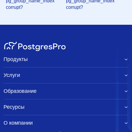
pg_group_name_index
pg_group_name_index
<tgl@sss.pgh.pa.us>
4 мая 2000 г. в 11:02:56
corrupt?
corrupt?
Re: pg_group_name_index corrupt?
Tom Lane
<tgl@sss.pgh.pa.us>
4 мая 2000 г. в 14:16:56
Re: pg_group_name_index corrupt?
Bruce Momjian
<pgman@candle.pha.pa.us>
5 мая 2000 г. в
00:43:04
Re: pg_group_name_index corrupt?
Tom Lane
<tgl@sss.pgh.pa.us>
5 мая 2000 г. в 00:53:05
Продукты
Re: pg_group_name_index corrupt?
The Hermit
Hacker <scrappy@hub.org>
4 мая 2000 г. в
Услуги
15:40:59
Re: pg_group_name_index corrupt?
The Hermit
Образование
Hacker <scrappy@hub.org>
4 мая 2000 г. в 12:01:56
Re: pg_group_name_index corrupt?
Tom Lane
<tgl@sss.pgh.pa.us>
4 мая 2000 г. в 13:53:57
Ресурсы
Re: pg_group_name_index corrupt?
The Hermit
Hacker <scrappy@hub.org>
4 мая 2000 г. в
О компании
15:42:59