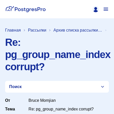
Главная
Рассылки
Архив списка рассылки [pgsql-hackers]
Re:
pg_group_name_index
corrupt?
Поиск
От
Bruce Momjian
Тема
Re: pg_group_name_index corrupt?
Список