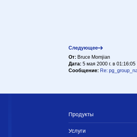
appy@hub.org>
4 мая 2000 г. в 01:49:32
pgh.pa.us>
4 мая 2000 г. в 03:31:35
Следующее
 <scrappy@hub.org>
4 мая 2000 г. в 07:33:38
От:
Bruce Momjian
s.pgh.pa.us>
4 мая 2000 г. в 11:02:56
Дата:
5 мая 2000 г. в 01:16:05
ss.pgh.pa.us>
4 мая 2000 г. в 14:16:56
Сообщение:
Re: pg_group_na
 <pgman@candle.pha.pa.us>
5 мая 2000 г. в 00:43:04
@sss.pgh.pa.us>
5 мая 2000 г. в 00:53:05
ker <scrappy@hub.org>
4 мая 2000 г. в 15:40:59
er <scrappy@hub.org>
4 мая 2000 г. в 12:01:56
sss.pgh.pa.us>
4 мая 2000 г. в 13:53:57
Продукты
cker <scrappy@hub.org>
4 мая 2000 г. в 15:42:59
Услуги
l@sss.pgh.pa.us>
4 мая 2000 г. в 16:05:57