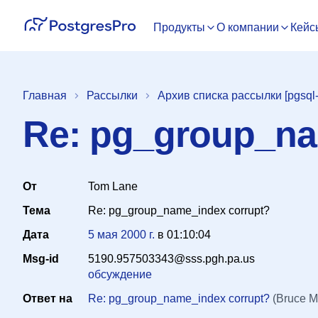
Продукты
О компании
Кейс
Главная
Рассылки
Архив списка рассылки [pgsql-
Re: pg_group_na
От
Tom Lane
Тема
Re: pg_group_name_index corrupt?
Дата
5 мая 2000 г.
в
01:10:04
Msg-id
5190.957503343@sss.pgh.pa.us
обсуждение
Ответ на
Re: pg_group_name_index corrupt?
(Bruce M