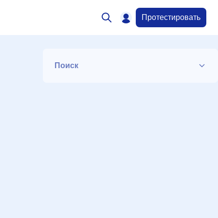
Протестировать
Поиск
?
Список
Период
Сортировка
Искать