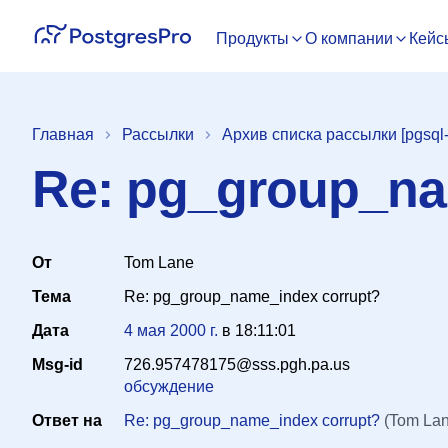
Продукты
О компании
Кейс
Главная
Рассылки
Архив списка рассылки [pgsql-
Re: pg_group_na
От
Tom Lane
Тема
Re: pg_group_name_index corrupt?
Дата
4 мая 2000 г.
в
18:11:01
Msg-id
726.957478175@sss.pgh.pa.us
обсуждение
Ответ на
Re: pg_group_name_index corrupt?
(Tom Lan