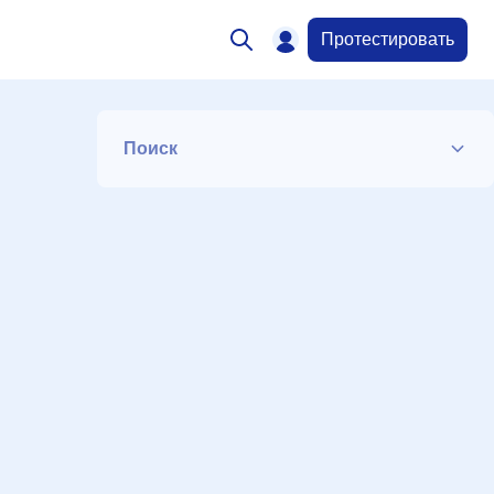
Протестировать
Поиск
?
Список
Период
Сортировка
Искать