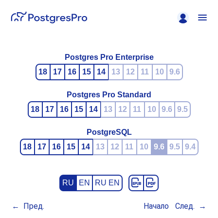
Postgres Pro Enterprise
18
17
16
15
14
13
12
11
10
9.6
Postgres Pro Standard
18
17
16
15
14
13
12
11
10
9.6
9.5
PostgreSQL
18
17
16
15
14
13
12
11
10
9.6
9.5
9.4
RU
EN
RU EN
Пред.
Начало
След.