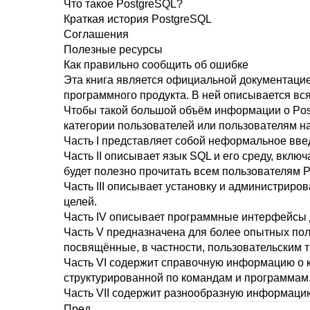
Что такое
PostgreSQL
?
Краткая история
PostgreSQL
Соглашения
Полезные ресурсы
Как правильно сообщить об ошибке
Эта книга является официальной документаци
программного продукта. В ней описывается в
Чтобы такой большой объём информации о
Po
категории пользователей или пользователям н
Часть I
представляет собой неформальное вве
Часть II
описывает язык
SQL
и его среду, вклю
будет полезно прочитать всем пользователям
P
Часть III
описывает установку и администрирова
целей.
Часть IV
описывает программные интерфейсы 
Часть V
предназначена для более опытных поль
посвящённые, в частности, пользовательским 
Часть VI
содержит справочную информацию о ко
структурированной по командам и программам
Часть VII
содержит разнообразную информацию
Пред.