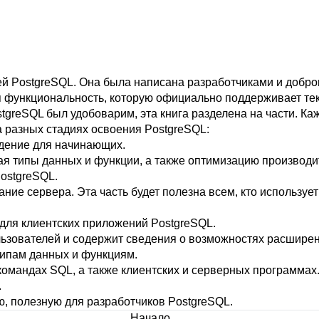
ей
PostgreSQL
. Она была написана разработчиками и добр
ся функциональность, которую официально поддерживает т
stgreSQL
был удобоварим, эта книга разделена на части. К
а разных стадиях освоения
PostgreSQL
:
дение для начинающих.
чая типы данных и функции, а также оптимизацию производи
ostgreSQL
.
ние сервера. Эта часть будет полезна всем, кто используе
для клиентских приложений
PostgreSQL
.
зователей и содержит сведения о возможностях расширени
типам данных и функциям.
мандах SQL, а также клиентских и серверных программах.
.
, полезную для разработчиков
PostgreSQL
.
Начало