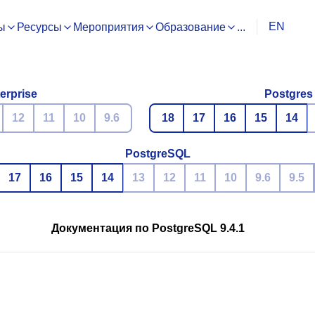
EN
ы
Ресурсы
Мероприятия
Образование
...
erprise
Postgres
12
11
10
9.6
18
17
16
15
14
PostgreSQL
17
16
15
14
13
12
11
10
9.6
9.5
Документация по PostgreSQL 9.4.1