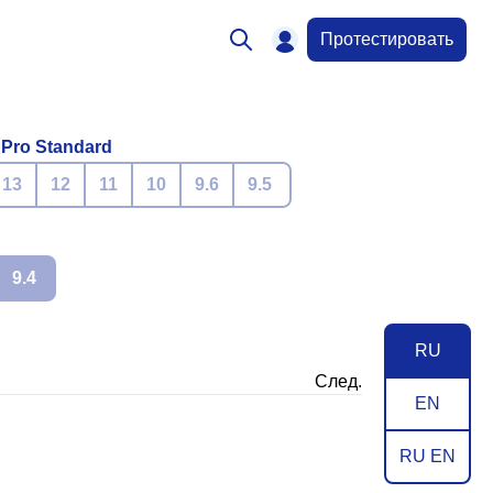
Протестировать
 Pro Standard
13
12
11
10
9.6
9.5
9.4
RU
След.
EN
RU EN