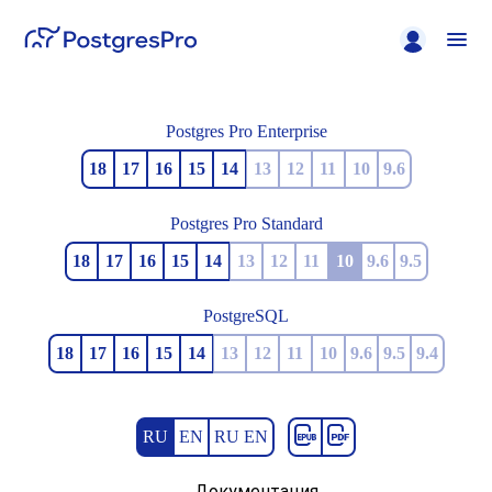
Postgres Pro Enterprise
18
17
16
15
14
13
12
11
10
9.6
Postgres Pro Standard
18
17
16
15
14
13
12
11
10
9.6
9.5
PostgreSQL
18
17
16
15
14
13
12
11
10
9.6
9.5
9.4
RU
EN
RU EN
Документация