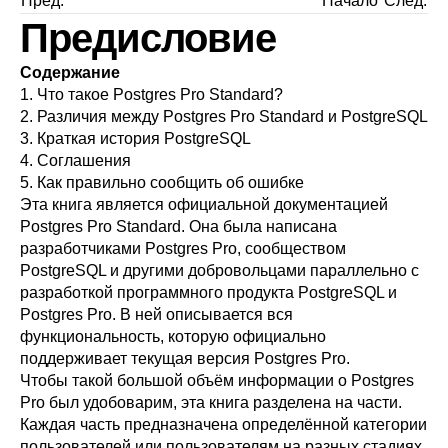
Пред.
Начало
След.
Предисловие
Содержание
1. Что такое
Postgres Pro Standard
?
2. Различия между
Postgres Pro Standard
и
PostgreSQL
3. Краткая история
PostgreSQL
4. Соглашения
5. Как правильно сообщить об ошибке
Эта книга является официальной документацией
Postgres Pro Standard
. Она была написана
разработчиками
Postgres Pro
, сообществом
PostgreSQL
и другими добровольцами параллельно с
разработкой программного продукта
PostgreSQL
и
Postgres Pro
. В ней описывается вся
функциональность, которую официально
поддерживает текущая версия
Postgres Pro
.
Чтобы такой большой объём информации о
Postgres
Pro
был удобоварим, эта книга разделена на части.
Каждая часть предназначена определённой категории
пользователей или пользователям на разных стадиях