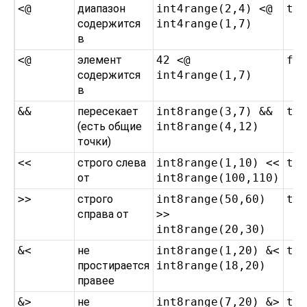
<@
диапазон
int4range(2,4) <@
t
содержится
int4range(1,7)
в
<@
элемент
42 <@
f
содержится
int4range(1,7)
в
&&
пересекает
int8range(3,7) &&
t
(есть общие
int8range(4,12)
точки)
<<
строго слева
int8range(1,10) <<
t
от
int8range(100,110)
>>
строго
int8range(50,60)
t
справа от
>>
int8range(20,30)
&<
не
int8range(1,20) &<
t
простирается
int8range(18,20)
правее
&>
не
int8range(7,20) &>
t