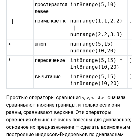
простирается
int8range(5,10)
левее
-|-
примыкает к
numrange(1.1,2.2)
t
-|-
numrange(2.2,3.3)
+
union
numrange(5,15) +
[5
numrange(10,20)
*
пересечение
int8range(5,15) *
[1
int8range(10,20)
-
вычитание
int8range(5,15) -
[5
int8range(10,20)
Простые операторы сравнения
,
,
и
сначала
<
>
<=
>=
сравнивают нижние границы, и только если они
равны, сравнивают верхние. Эти операторы
сравнения обычно не очень полезны для диапазонов;
основное их предназначение — сделать возможным
построение индексов-B-деревьев по диапазонам.