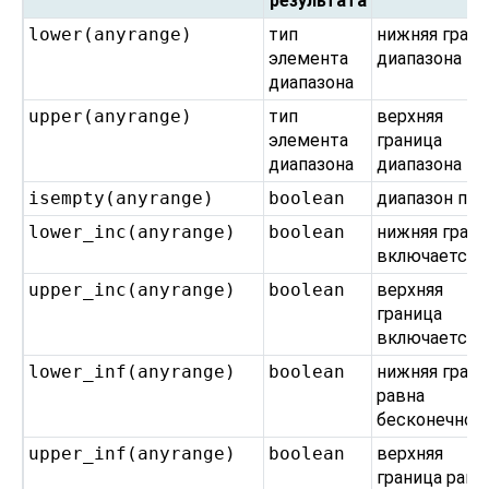
результата
lower
(
anyrange
)
тип
нижняя гран
элемента
диапазона
диапазона
upper
(
anyrange
)
тип
верхняя
элемента
граница
диапазона
диапазона
isempty
(
anyrange
)
boolean
диапазон пус
lower_inc
(
anyrange
)
boolean
нижняя гран
включается?
upper_inc
(
anyrange
)
boolean
верхняя
граница
включается?
lower_inf
(
anyrange
)
boolean
нижняя гран
равна
бесконечнос
upper_inf
(
anyrange
)
boolean
верхняя
граница равн