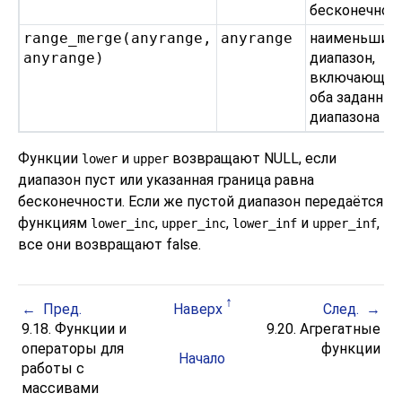
бесконечнос
range_merge
(
anyrange
,
anyrange
наименьший
anyrange
)
диапазон,
включающий
оба заданны
диапазона
Функции
и
возвращают NULL, если
lower
upper
диапазон пуст или указанная граница равна
бесконечности. Если же пустой диапазон передаётся
функциям
,
,
и
,
lower_inc
upper_inc
lower_inf
upper_inf
все они возвращают false.
Пред.
Наверх
След.
9.18. Функции и
9.20. Агрегатные
операторы для
функции
Начало
работы с
массивами