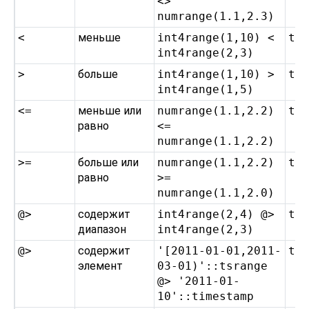
<>
numrange(1.1,2.3)
<
меньше
int4range(1,10) <
t
int4range(2,3)
>
больше
int4range(1,10) >
t
int4range(1,5)
<=
меньше или
numrange(1.1,2.2)
t
равно
<=
numrange(1.1,2.2)
>=
больше или
numrange(1.1,2.2)
t
равно
>=
numrange(1.1,2.0)
@>
содержит
int4range(2,4) @>
t
диапазон
int4range(2,3)
@>
содержит
'[2011-01-01,2011-
t
элемент
03-01)'::tsrange
@> '2011-01-
10'::timestamp