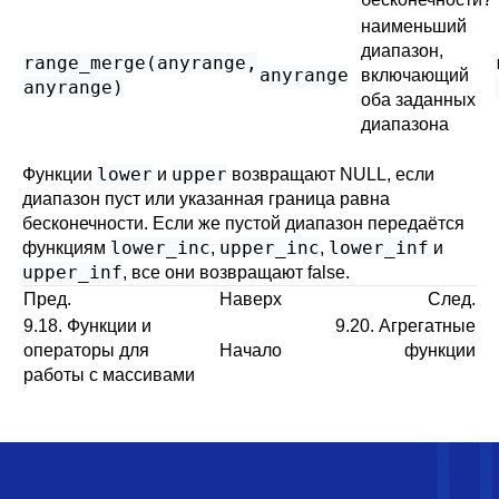
наименьший
диапазон,
range_merge
(
anyrange
,
anyrange
включающий
anyrange
)
оба заданных
диапазона
lower
upper
Функции
и
возвращают NULL, если
диапазон пуст или указанная граница равна
бесконечности. Если же пустой диапазон передаётся
lower_inc
upper_inc
lower_inf
функциям
,
,
и
upper_inf
, все они возвращают false.
Пред.
Наверх
След.
9.18. Функции и
9.20. Агрегатные
операторы для
Начало
функции
работы с массивами