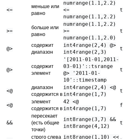
numrange(1.1,2.2)
меньше или
<=
<=
t
равно
numrange(1.1,2.2)
numrange(1.1,2.2)
больше или
>=
>=
t
равно
numrange(1.1,2.0)
int4range(2,4) @>
содержит
@>
t
int4range(2,3)
диапазон
'[2011-01-01,2011-
03-01)'::tsrange
содержит
@>
t
@> '2011-01-
элемент
10'::timestamp
int4range(2,4) <@
диапазон
<@
t
int4range(1,7)
содержится в
42 <@
элемент
<@
f
int4range(1,7)
содержится в
пересекает
int8range(3,7) &&
&&
t
(есть общие
int8range(4,12)
точки)
int8range(1,10) <<
строго слева