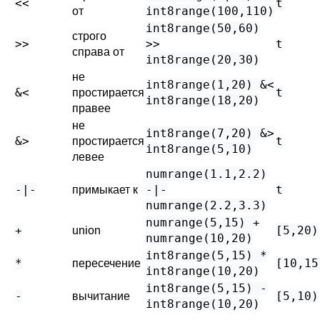
<<
t
int8range(100,110)
от
int8range(50,60)
строго
>>
>>
t
справа от
int8range(20,30)
не
int8range(1,20) &<
&<
t
простирается
int8range(18,20)
правее
не
int8range(7,20) &>
&>
t
простирается
int8range(5,10)
левее
numrange(1.1,2.2)
-|-
-|-
t
примыкает к
numrange(2.2,3.3)
numrange(5,15) +
+
[5,20)
union
numrange(10,20)
int8range(5,15) *
*
[10,15
пересечение
int8range(10,20)
int8range(5,15) -
-
[5,10)
вычитание
int8range(10,20)