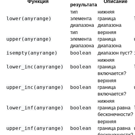
Функция
Описание
результата
тип
нижняя
lower
(
anyrange
)
элемента
граница
диапазона
диапазона
тип
верхняя
upper
(
anyrange
)
элемента
граница
диапазона
диапазона
isempty
(
anyrange
)
boolean
диапазон пуст?
нижняя
lower_inc
(
anyrange
)
boolean
граница
включается?
верхняя
upper_inc
(
anyrange
)
boolean
граница
включается?
нижняя
lower_inf
(
anyrange
)
boolean
граница равна
бесконечности?
верхняя
upper_inf
(
anyrange
)
boolean
граница равна
бесконечности?