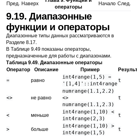
Глава 9. Функции и
Пред.
Наверх
Начало
След.
операторы
9.19. Диапазонные
функции и операторы
Диапазонные типы данных рассматриваются в
Разделе 8.17
.
В
Таблице 9.49
показаны операторы,
предназначенные для работы с диапазонами.
Таблица 9.49. Диапазонные операторы
Оператор
Описание
Пример
Резуль
int4range(1,5) =
=
t
равно
'[1,4]'::int4range
numrange(1.1,2.2)
<>
<>
t
не равно
numrange(1.1,2.3)
int4range(1,10) <
<
t
меньше
int4range(2,3)
int4range(1,10) >
>
t
больше
int4range(1,5)