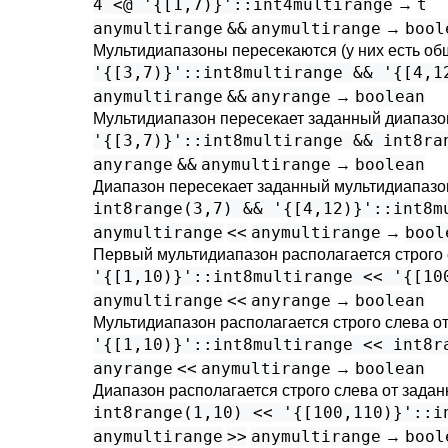
4 <@ '{[1,7)}'::int4multirange
t
→
anymultirange
&&
anymultirange
bool
→
Мультидиапазоны пересекаются (у них есть о
'{[3,7)}'::int8multirange && '{[4,1
anymultirange
&&
anyrange
boolean
→
Мультидиапазон пересекает заданный диапазо
'{[3,7)}'::int8multirange && int8ra
anyrange
&&
anymultirange
boolean
→
Диапазон пересекает заданный мультидиапазо
int8range(3,7) && '{[4,12)}'::int8m
anymultirange
<<
anymultirange
bool
→
Первый мультидиапазон располагается строго 
'{[1,10)}'::int8multirange << '{[10
anymultirange
<<
anyrange
boolean
→
Мультидиапазон располагается строго слева о
'{[1,10)}'::int8multirange << int8r
anyrange
<<
anymultirange
boolean
→
Диапазон располагается строго слева от зада
int8range(1,10) << '{[100,110)}'::i
anymultirange
>>
anymultirange
bool
→