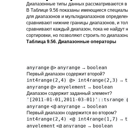
Диапазонные типы данных рассматриваются 
В
Таблице 9.56
показаны имеющиеся специальн
для диапазонов и мультидиапазонов определе
сравнивают нижние границы диапазонов, и то
сравнивают каждый диапазон, пока не найдут 
сортировки, но позволяют строить по диапазо
Таблица 9.56. Диапазонные операторы
anyrange
@>
anyrange
boolean
→
Первый диапазон содержит второй?
int4range(2,4) @> int4range(2,3)
t
→
anyrange
@>
anyelement
boolean
→
Диапазон содержит заданный элемент?
'[2011-01-01,2011-03-01)'::tsrange 
anyrange
<@
anyrange
boolean
→
Первый диапазон содержится во втором?
int4range(2,4) <@ int4range(1,7)
t
→
anyelement
<@
anyrange
boolean
→