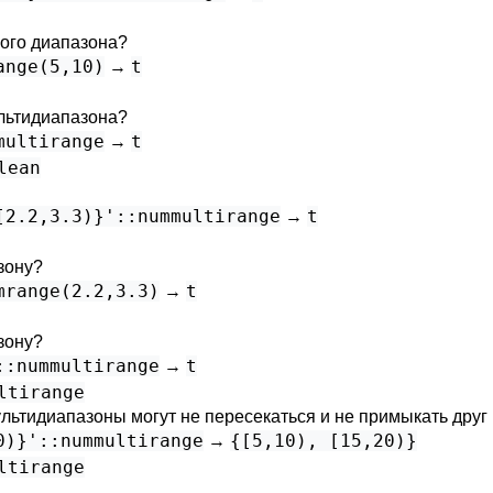
ного диапазона?
ange(5,10)
t
→
ультидиапазона?
multirange
t
→
lean
[2.2,3.3)}'::nummultirange
t
→
зону?
mrange(2.2,3.3)
t
→
зону?
::nummultirange
t
→
ltirange
тидиапазоны могут не пересекаться и не примыкать друг к
0)}'::nummultirange
{[5,10), [15,20)}
→
ltirange