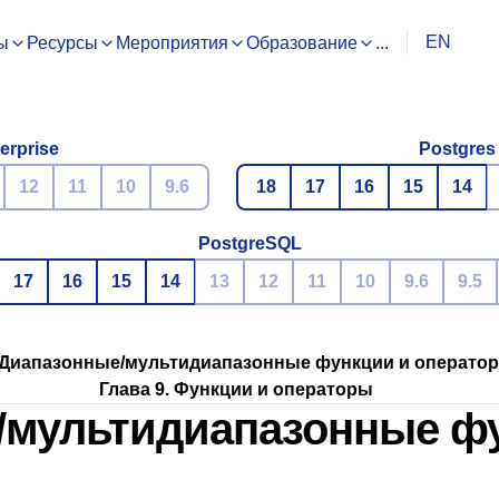
EN
ы
Ресурсы
Мероприятия
Образование
...
erprise
Postgres
12
11
10
9.6
18
17
16
15
14
PostgreSQL
17
16
15
14
13
12
11
10
9.6
9.5
. Диапазонные/мультидиапазонные функции и операто
Глава 9. Функции и операторы
е/мультидиапазонные ф