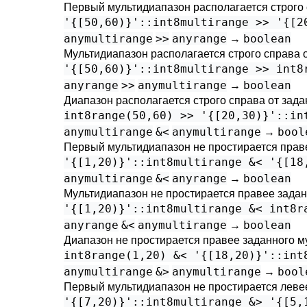
Первый мультидиапазон располагается строго 
'{[50,60)}'::int8multirange >> '{[2
anymultirange
>>
anyrange
boolean
→
Мультидиапазон располагается строго справа 
'{[50,60)}'::int8multirange >> int8
anyrange
>>
anymultirange
boolean
→
Диапазон располагается строго справа от зад
int8range(50,60) >> '{[20,30)}'::in
anymultirange
&<
anymultirange
bool
→
Первый мультидиапазон не простирается прав
'{[1,20)}'::int8multirange &< '{[18
anymultirange
&<
anyrange
boolean
→
Мультидиапазон не простирается правее зада
'{[1,20)}'::int8multirange &< int8r
anyrange
&<
anymultirange
boolean
→
Диапазон не простирается правее заданного 
int8range(1,20) &< '{[18,20)}'::int
anymultirange
&>
anymultirange
bool
→
Первый мультидиапазон не простирается леве
'{[7,20)}'::int8multirange &> '{[5,