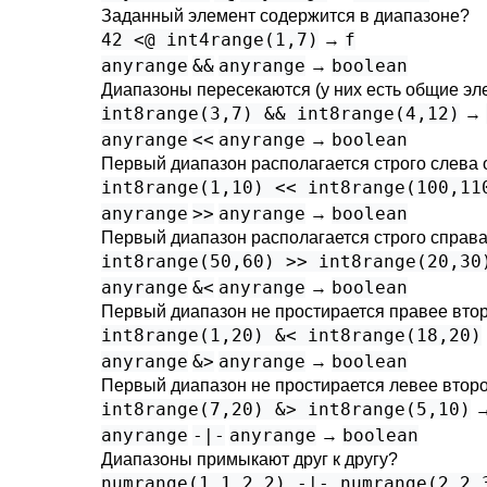
Заданный элемент содержится в диапазоне?
42 <@ int4range(1,7)
f
→
anyrange
&&
anyrange
boolean
→
Диапазоны пересекаются (у них есть общие эл
int8range(3,7) && int8range(4,12)
→
anyrange
<<
anyrange
boolean
→
Первый диапазон располагается строго слева 
int8range(1,10) << int8range(100,11
anyrange
>>
anyrange
boolean
→
Первый диапазон располагается строго справа
int8range(50,60) >> int8range(20,30
anyrange
&<
anyrange
boolean
→
Первый диапазон не простирается правее вто
int8range(1,20) &< int8range(18,20)
anyrange
&>
anyrange
boolean
→
Первый диапазон не простирается левее втор
int8range(7,20) &> int8range(5,10)
anyrange
-|-
anyrange
boolean
→
Диапазоны примыкают друг к другу?
numrange(1.1,2.2) -|- numrange(2.2,