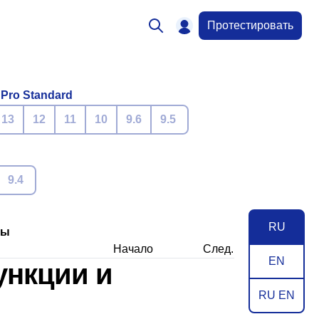
Протестировать
 Pro Standard
13
12
11
10
9.6
9.5
9.4
RU
ры
Начало
След.
EN
ункции и
RU EN