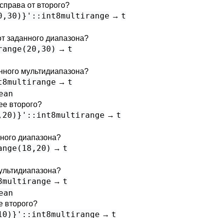
справа от второго?
0,30)}'::int8multirange
t
→
от заданного диапазона?
range(20,30)
t
→
анного мультидиапазона?
t8multirange
t
→
ean
ее второго?
,20)}'::int8multirange
t
→
нного диапазона?
ange(18,20)
t
→
мультидиапазона?
8multirange
t
→
ean
е второго?
10)}'::int8multirange
t
→