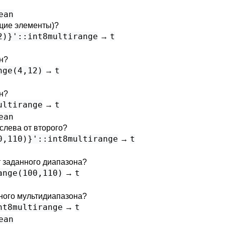
ean
бщие элементы)?
2)}'::int8multirange
t
→
н?
nge(4,12)
t
→
н?
ultirange
t
→
ean
слева от второго?
0,110)}'::int8multirange
t
→
т заданного диапазона?
ange(100,110)
t
→
нного мультидиапазона?
nt8multirange
t
→
ean