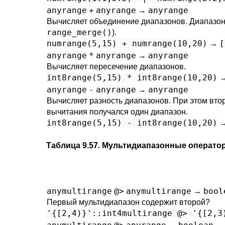
anyrange
+
anyrange
anyrange
→
Вычисляет объединение диапазонов. Диапазоны
range_merge()
).
numrange(5,15) + numrange(10,20)
[
→
anyrange
*
anyrange
anyrange
→
Вычисляет пересечение диапазонов.
int8range(5,15) * int8range(10,20)
anyrange
-
anyrange
anyrange
→
Вычисляет разность диапазонов. При этом втор
вычитания получался один диапазон.
int8range(5,15) - int8range(10,20)
Таблица 9.57. Мультидиапазонные операто
anymultirange
@>
anymultirange
bool
→
Первый мультидиапазон содержит второй?
'{[2,4)}'::int4multirange @> '{[2,3