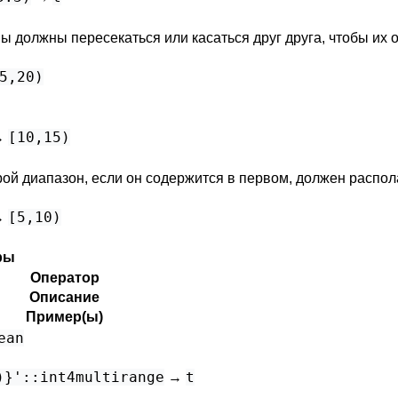
 должны пересекаться или касаться друг друга, чтобы их 
5,20)
[10,15)
→
ой диапазон, если он содержится в первом, должен располаг
[5,10)
→
ры
Оператор
Описание
Пример(ы)
ean
)}'::int4multirange
t
→