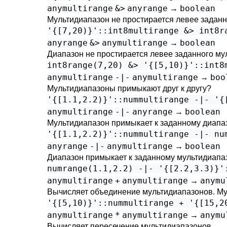
anymultirange
&>
anyrange
boolean
→
Мультидиапазон не простирается левее задан
'{[7,20)}'::int8multirange &> int8r
anyrange
&>
anymultirange
boolean
→
Диапазон не простирается левее заданного м
int8range(7,20) &> '{[5,10)}'::int8
anymultirange
-|-
anymultirange
boo
→
Мультидиапазоны примыкают друг к другу?
'{[1.1,2.2)}'::nummultirange -|- '{
anymultirange
-|-
anyrange
boolean
→
Мультидиапазон примыкает к заданному диапа
'{[1.1,2.2)}'::nummultirange -|- nu
anyrange
-|-
anymultirange
boolean
→
Диапазон примыкает к заданному мультидиапа
numrange(1.1,2.2) -|- '{[2.2,3.3)}'
anymultirange
+
anymultirange
anymu
→
Вычисляет объединение мультидиапазонов. Муль
'{[5,10)}'::nummultirange + '{[15,2
anymultirange
*
anymultirange
anymu
→
Вычисляет пересечение мультидиапазонов.