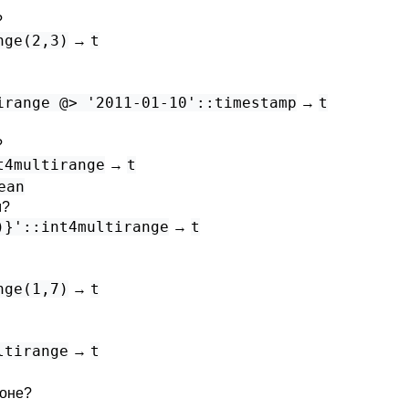
?
nge(2,3)
t
→
irange @> '2011-01-10'::timestamp
t
→
?
t4multirange
t
→
ean
м?
)}'::int4multirange
t
→
nge(1,7)
t
→
ltirange
t
→
зоне?