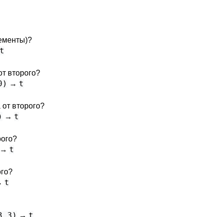
ементы)?
t
от второго?
0)
t
→
 от второго?
)
t
→
рого?
t
→
ого?
t
→
3.3)
t
→