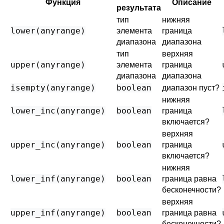
Функция
Описание
результата
тип
нижняя
lower
(
anyrange
)
элемента
граница
диапазона
диапазона
тип
верхняя
upper
(
anyrange
)
элемента
граница
диапазона
диапазона
isempty
(
anyrange
)
boolean
диапазон пуст?
нижняя
lower_inc
(
anyrange
)
boolean
граница
включается?
верхняя
upper_inc
(
anyrange
)
boolean
граница
включается?
нижняя
lower_inf
(
anyrange
)
boolean
граница равна
бесконечности?
верхняя
upper_inf
(
anyrange
)
boolean
граница равна
бесконечности?