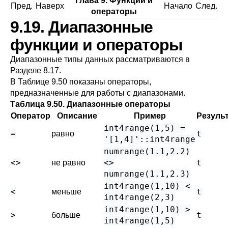
Глава 9. Функции и
Пред.
Наверх
Начало
След.
операторы
9.19. Диапазонные
функции и операторы
Диапазонные типы данных рассматриваются в
Разделе 8.17
.
В
Таблице 9.50
показаны операторы,
предназначенные для работы с диапазонами.
Таблица 9.50. Диапазонные операторы
Оператор
Описание
Пример
Резуль
int4range(1,5) =
=
t
равно
'[1,4]'::int4range
numrange(1.1,2.2)
<>
<>
t
не равно
numrange(1.1,2.3)
int4range(1,10) <
<
t
меньше
int4range(2,3)
int4range(1,10) >
>
t
больше
int4range(1,5)