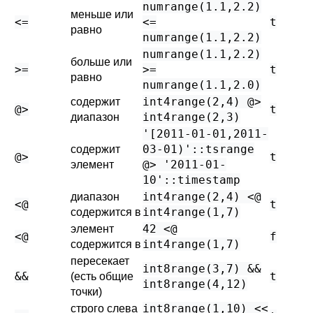
numrange(1.1,2.2)
меньше или
<=
<=
t
равно
numrange(1.1,2.2)
numrange(1.1,2.2)
больше или
>=
>=
t
равно
numrange(1.1,2.0)
int4range(2,4) @>
содержит
@>
t
int4range(2,3)
диапазон
'[2011-01-01,2011-
03-01)'::tsrange
содержит
@>
t
@> '2011-01-
элемент
10'::timestamp
int4range(2,4) <@
диапазон
<@
t
int4range(1,7)
содержится в
42 <@
элемент
<@
f
int4range(1,7)
содержится в
пересекает
int8range(3,7) &&
&&
t
(есть общие
int8range(4,12)
точки)
int8range(1,10) <<
строго слева