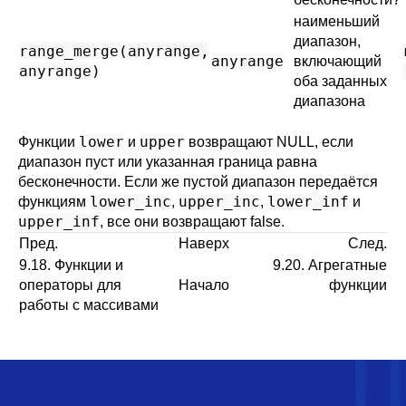
наименьший
диапазон,
range_merge
(
anyrange
,
anyrange
включающий
anyrange
)
оба заданных
диапазона
lower
upper
Функции
и
возвращают NULL, если
диапазон пуст или указанная граница равна
бесконечности. Если же пустой диапазон передаётся
lower_inc
upper_inc
lower_inf
функциям
,
,
и
upper_inf
, все они возвращают false.
Пред.
Наверх
След.
9.18. Функции и
9.20. Агрегатные
операторы для
Начало
функции
работы с массивами