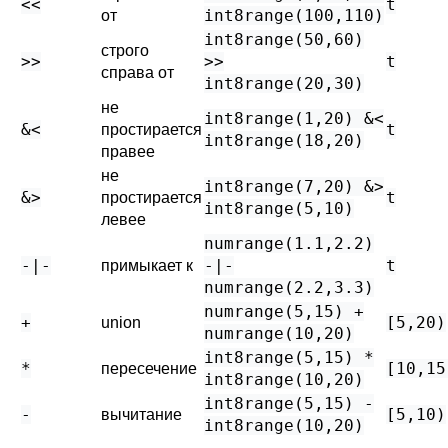
<<
t
int8range(100,110)
от
int8range(50,60)
строго
>>
>>
t
справа от
int8range(20,30)
не
int8range(1,20) &<
&<
t
простирается
int8range(18,20)
правее
не
int8range(7,20) &>
&>
t
простирается
int8range(5,10)
левее
numrange(1.1,2.2)
-|-
-|-
t
примыкает к
numrange(2.2,3.3)
numrange(5,15) +
+
[5,20)
union
numrange(10,20)
int8range(5,15) *
*
[10,15
пересечение
int8range(10,20)
int8range(5,15) -
-
[5,10)
вычитание
int8range(10,20)