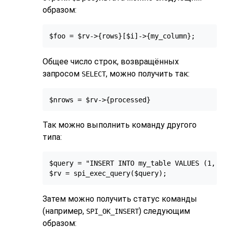
образом:
$foo = $rv->{rows}[$i]->{my_column};
Общее число строк, возвращённых
запросом
, можно получить так:
SELECT
$nrows = $rv->{processed}
Так можно выполнить команду другого
типа:
$query = "INSERT INTO my_table VALUES (1, 't
$rv = spi_exec_query($query);
Затем можно получить статус команды
(например,
) следующим
SPI_OK_INSERT
образом: