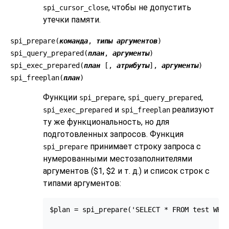
, чтобы не допустить
spi_cursor_close
утечки памяти.
spi_prepare(
команда
,
типы аргументов
)
spi_query_prepared(
план
,
аргументы
)
spi_exec_prepared(
план
[,
атрибуты
],
аргументы
)
spi_freeplan(
план
)
Функции
,
,
spi_prepare
spi_query_prepared
и
реализуют
spi_exec_prepared
spi_freeplan
ту же функциональность, но для
подготовленных запросов. Функция
принимает строку запроса с
spi_prepare
нумерованными местозаполнителями
аргументов ($1, $2 и т. д.) и список строк с
типами аргументов:
$plan = spi_prepare('SELECT * FROM test WHER
                                           