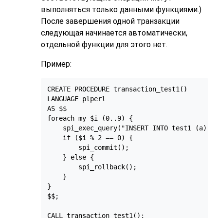
выполняться только данными функциями.)
После завершения одной транзакции
следующая начинается автоматически,
отдельной функции для этого нет.
Пример:
CREATE PROCEDURE transaction_test1()

LANGUAGE plperl

AS $$

foreach my $i (0..9) {

    spi_exec_query("INSERT INTO test1 (a) VA
    if ($i % 2 == 0) {

        spi_commit();

    } else {

        spi_rollback();

    }

}

$$;

CALL transaction_test1();