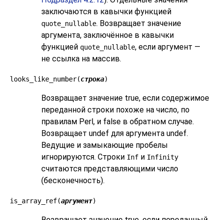
заключаются в кавычки функцией
. Возвращает значение
quote_nullable
аргумента, заключённое в кавычки
функцией
, если аргумент —
quote_nullable
не ссылка на массив.
looks_like_number(
строка
)
Возвращает значение true, если содержимое
переданной строки похоже на число, по
правилам Perl, и false в обратном случае.
Возвращает undef для аргумента undef.
Ведущие и замыкающие пробелы
игнорируются. Строки
и
Inf
Infinity
считаются представляющими число
(бесконечность).
is_array_ref(
аргумент
)
Возвращает значение true, если переданный