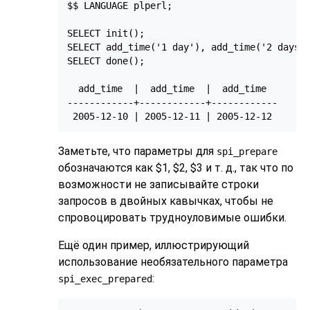
$$ LANGUAGE plperl;

SELECT init();

SELECT add_time('1 day'), add_time('2 days')
SELECT done();

  add_time  |  add_time  |  add_time

------------+------------+------------

 2005-12-10 | 2005-12-11 | 2005-12-12
Заметьте, что параметры для
spi_prepare
обозначаются как $1, $2, $3 и т. д., так что по
возможности не записывайте строки
запросов в двойных кавычках, чтобы не
спровоцировать трудноуловимые ошибки.
Ещё один пример, иллюстрирующий
использование необязательного параметра
:
spi_exec_prepared