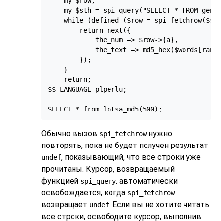
    my $row;

    my $sth = spi_query("SELECT * FROM gener
    while (defined ($row = spi_fetchrow($sth
        return_next({

            the_num => $row->{a},

            the_text => md5_hex($words[rand 
        });

    }

    return;

$$ LANGUAGE plperlu;

SELECT * from lotsa_md5(500);
Обычно вызов
нужно
spi_fetchrow
повторять, пока не будет получен результат
, показывающий, что все строки уже
undef
прочитаны. Курсор, возвращаемый
функцией
, автоматически
spi_query
освобождается, когда
spi_fetchrow
возвращает
. Если вы не хотите читать
undef
все строки, освободите курсор, выполнив