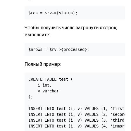
$res = $rv->{status};
Чтобы получить число затронутых строк,
выполните:
$nrows = $rv->{processed};
Полный пример:
CREATE TABLE test (

    i int,

    v varchar

);

INSERT INTO test (i, v) VALUES (1, 'first li
INSERT INTO test (i, v) VALUES (2, 'second l
INSERT INTO test (i, v) VALUES (3, 'third li
INSERT INTO test (i, v) VALUES (4, 'immortal