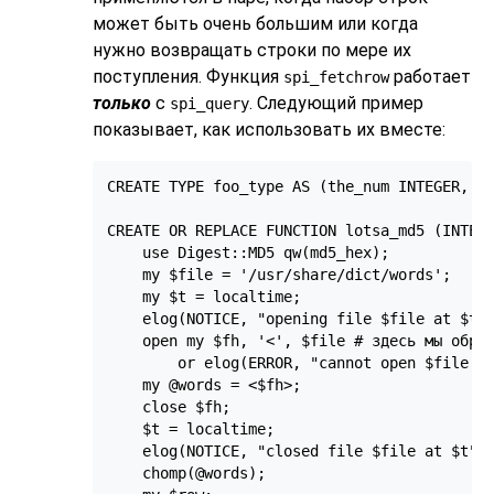
может быть очень большим или когда
нужно возвращать строки по мере их
поступления. Функция
работает
spi_fetchrow
только
с
. Следующий пример
spi_query
показывает, как использовать их вместе:
CREATE TYPE foo_type AS (the_num INTEGER, th
CREATE OR REPLACE FUNCTION lotsa_md5 (INTEGE
    use Digest::MD5 qw(md5_hex);

    my $file = '/usr/share/dict/words';

    my $t = localtime;

    elog(NOTICE, "opening file $file at $t" 
    open my $fh, '<', $file # здесь мы обращ
        or elog(ERROR, "cannot open $file fo
    my @words = <$fh>;

    close $fh;

    $t = localtime;

    elog(NOTICE, "closed file $file at $t");
    chomp(@words);
