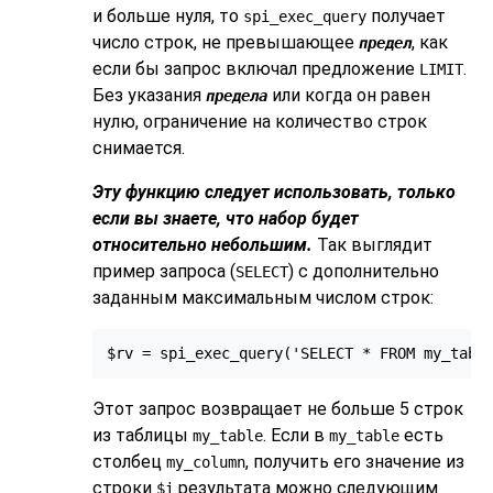
и больше нуля, то
получает
spi_exec_query
число строк, не превышающее
, как
предел
если бы запрос включал предложение
.
LIMIT
Без указания
или когда он равен
предела
нулю, ограничение на количество строк
снимается.
Эту функцию следует использовать, только
если вы знаете, что набор будет
относительно небольшим.
Так выглядит
пример запроса (
) с дополнительно
SELECT
заданным максимальным числом строк:
$rv = spi_exec_query('SELECT * FROM my_tabl
Этот запрос возвращает не больше 5 строк
из таблицы
. Если в
есть
my_table
my_table
столбец
, получить его значение из
my_column
строки
результата можно следующим
$i