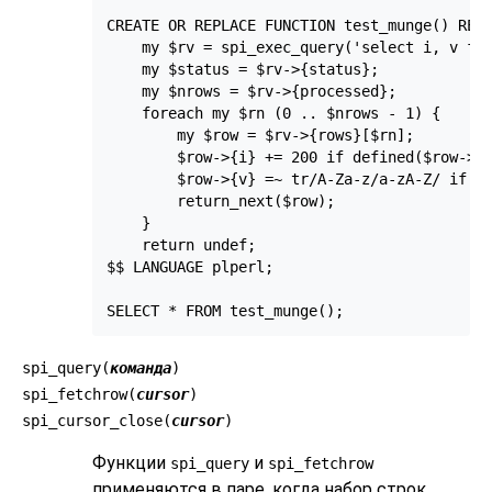
CREATE OR REPLACE FUNCTION test_munge() RETU
    my $rv = spi_exec_query('select i, v fro
    my $status = $rv->{status};

    my $nrows = $rv->{processed};

    foreach my $rn (0 .. $nrows - 1) {

        my $row = $rv->{rows}[$rn];

        $row->{i} += 200 if defined($row->{i
        $row->{v} =~ tr/A-Za-z/a-zA-Z/ if (d
        return_next($row);

    }

    return undef;

$$ LANGUAGE plperl;

SELECT * FROM test_munge();
spi_query(
команда
)
spi_fetchrow(
cursor
)
spi_cursor_close(
cursor
)
Функции
и
spi_query
spi_fetchrow
применяются в паре, когда набор строк