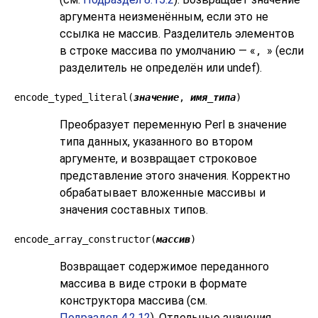
аргумента неизменённым, если это не
ссылка не массив. Разделитель элементов
в строке массива по умолчанию — «
» (если
,
разделитель не определён или undef).
encode_typed_literal(
значение
,
имя_типа
)
Преобразует переменную Perl в значение
типа данных, указанного во втором
аргументе, и возвращает строковое
представление этого значения. Корректно
обрабатывает вложенные массивы и
значения составных типов.
encode_array_constructor(
массив
)
Возвращает содержимое переданного
массива в виде строки в формате
конструктора массива (см.
Подраздел 4.2.12
). Отдельные значения