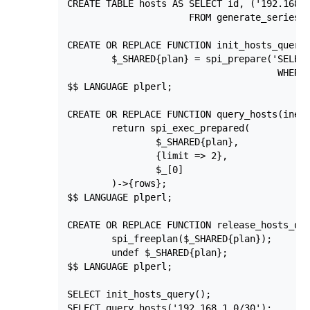
CREATE TABLE hosts AS SELECT id, ('192.168.1
                      FROM generate_series(1
CREATE OR REPLACE FUNCTION init_hosts_query(
        $_SHARED{plan} = spi_prepare('SELECT
                                      WHERE 
$$ LANGUAGE plperl;

CREATE OR REPLACE FUNCTION query_hosts(inet)
        return spi_exec_prepared(

                $_SHARED{plan},

                {limit => 2},

                $_[0]

        )->{rows};

$$ LANGUAGE plperl;

CREATE OR REPLACE FUNCTION release_hosts_que
        spi_freeplan($_SHARED{plan});

        undef $_SHARED{plan};

$$ LANGUAGE plperl;

SELECT init_hosts_query();

SELECT query_hosts('192.168.1.0/30');
