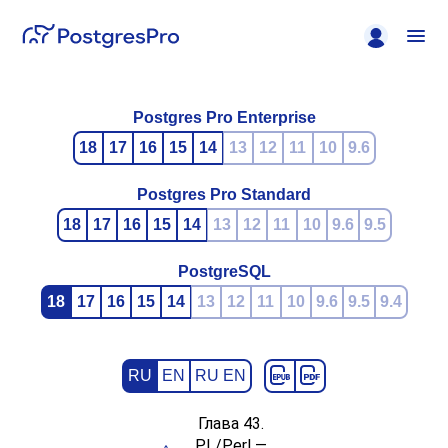
Postgres Pro Enterprise
18
17
16
15
14
13
12
11
10
9.6
Postgres Pro Standard
18
17
16
15
14
13
12
11
10
9.6
9.5
PostgreSQL
18
17
16
15
14
13
12
11
10
9.6
9.5
9.4
RU
EN
RU EN
Глава 43.
PL/Perl —