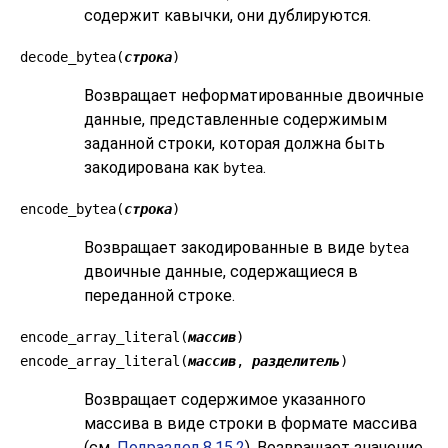
содержит кавычки, они дублируются.
decode_bytea(
строка
)
Возвращает неформатированные двоичные
данные, представленные содержимым
заданной строки, которая должна быть
закодирована как
.
bytea
encode_bytea(
строка
)
Возвращает закодированные в виде
bytea
двоичные данные, содержащиеся в
переданной строке.
encode_array_literal(
массив
)
encode_array_literal(
массив
,
разделитель
)
Возвращает содержимое указанного
массива в виде строки в формате массива
(см.
Подраздел 8.15.2
). Возвращает значение