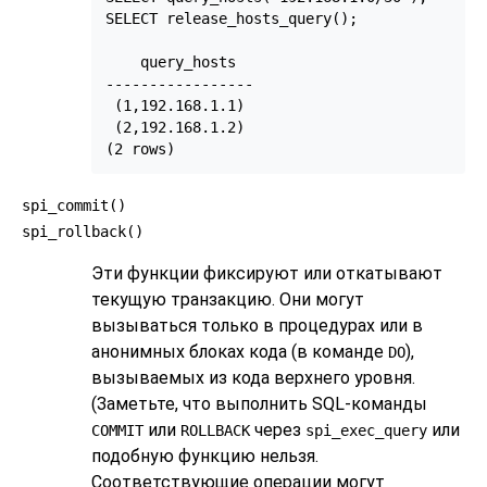
SELECT release_hosts_query();

    query_hosts

-----------------

 (1,192.168.1.1)

 (2,192.168.1.2)

(2 rows)
spi_commit()
spi_rollback()
Эти функции фиксируют или откатывают
текущую транзакцию. Они могут
вызываться только в процедурах или в
анонимных блоках кода (в команде
),
DO
вызываемых из кода верхнего уровня.
(Заметьте, что выполнить SQL-команды
или
через
или
COMMIT
ROLLBACK
spi_exec_query
подобную функцию нельзя.
Соответствующие операции могут