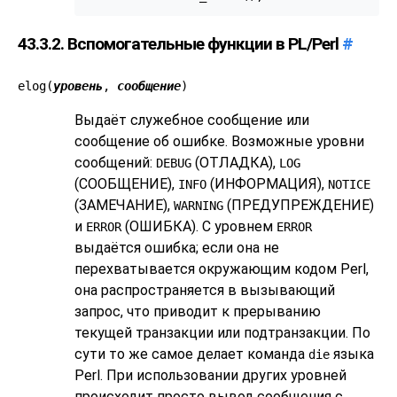
43.3.2. Вспомогательные функции в PL/Perl
#
elog(
уровень
,
сообщение
)
Выдаёт служебное сообщение или
сообщение об ошибке. Возможные уровни
сообщений:
(ОТЛАДКА),
DEBUG
LOG
(СООБЩЕНИЕ),
(ИНФОРМАЦИЯ),
INFO
NOTICE
(ЗАМЕЧАНИЕ),
(ПРЕДУПРЕЖДЕНИЕ)
WARNING
и
(ОШИБКА). С уровнем
ERROR
ERROR
выдаётся ошибка; если она не
перехватывается окружающим кодом Perl,
она распространяется в вызывающий
запрос, что приводит к прерыванию
текущей транзакции или подтранзакции. По
сути то же самое делает команда
языка
die
Perl. При использовании других уровней
происходит просто вывод сообщения с