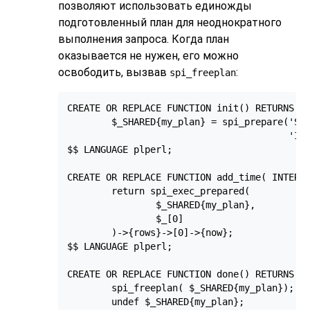
позволяют использовать единожды
подготовленный план для неоднократного
выполнения запроса. Когда план
оказывается не нужен, его можно
освободить, вызвав
:
spi_freeplan
CREATE OR REPLACE FUNCTION init() RETURNS VO
        $_SHARED{my_plan} = spi_prepare('SEL
                                        'INT
$$ LANGUAGE plperl;

CREATE OR REPLACE FUNCTION add_time( INTERVA
        return spi_exec_prepared(

                $_SHARED{my_plan},

                $_[0]

        )->{rows}->[0]->{now};

$$ LANGUAGE plperl;

CREATE OR REPLACE FUNCTION done() RETURNS VO
        spi_freeplan( $_SHARED{my_plan});

        undef $_SHARED{my_plan};
