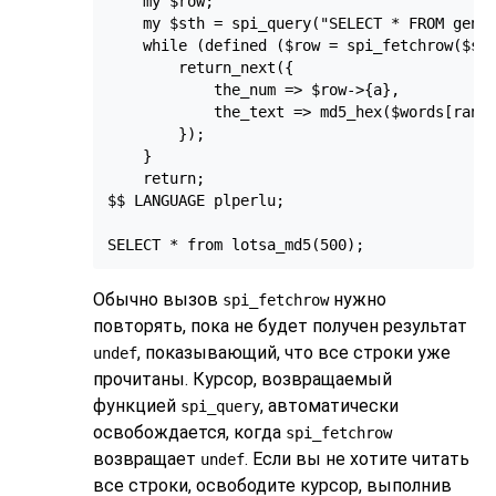
    my $row;

    my $sth = spi_query("SELECT * FROM gener
    while (defined ($row = spi_fetchrow($sth
        return_next({

            the_num => $row->{a},

            the_text => md5_hex($words[rand 
        });

    }

    return;

$$ LANGUAGE plperlu;

SELECT * from lotsa_md5(500);
Обычно вызов
нужно
spi_fetchrow
повторять, пока не будет получен результат
, показывающий, что все строки уже
undef
прочитаны. Курсор, возвращаемый
функцией
, автоматически
spi_query
освобождается, когда
spi_fetchrow
возвращает
. Если вы не хотите читать
undef
все строки, освободите курсор, выполнив