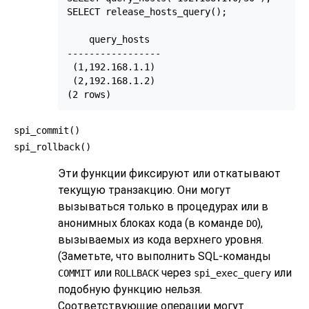
SELECT release_hosts_query();

    query_hosts

-----------------

 (1,192.168.1.1)

 (2,192.168.1.2)

(2 rows)
spi_commit()
spi_rollback()
Эти функции фиксируют или откатывают
текущую транзакцию. Они могут
вызываться только в процедурах или в
анонимных блоках кода (в команде
),
DO
вызываемых из кода верхнего уровня.
(Заметьте, что выполнить SQL-команды
или
через
или
COMMIT
ROLLBACK
spi_exec_query
подобную функцию нельзя.
Соответствующие операции могут