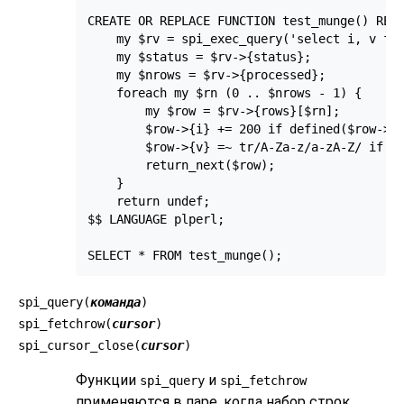
CREATE OR REPLACE FUNCTION test_munge() RETU
    my $rv = spi_exec_query('select i, v fro
    my $status = $rv->{status};

    my $nrows = $rv->{processed};

    foreach my $rn (0 .. $nrows - 1) {

        my $row = $rv->{rows}[$rn];

        $row->{i} += 200 if defined($row->{i
        $row->{v} =~ tr/A-Za-z/a-zA-Z/ if (d
        return_next($row);

    }

    return undef;

$$ LANGUAGE plperl;

SELECT * FROM test_munge();
spi_query(
команда
)
spi_fetchrow(
cursor
)
spi_cursor_close(
cursor
)
Функции
и
spi_query
spi_fetchrow
применяются в паре, когда набор строк