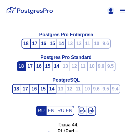
Postgres Pro Enterprise
18
17
16
15
14
13
12
11
10
9.6
Postgres Pro Standard
18
17
16
15
14
13
12
11
10
9.6
9.5
PostgreSQL
18
17
16
15
14
13
12
11
10
9.6
9.5
9.4
RU
EN
RU EN
Глава 44.
PL/Perl —