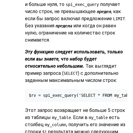
и больше нуля, то
получает
spi_exec_query
число строк, не превышающее
, как
предел
если бы запрос включал предложение
.
LIMIT
Без указания
или когда он равен
предела
нулю, ограничение на количество строк
снимается.
Эту функцию следует использовать, только
если вы знаете, что набор будет
относительно небольшим.
Так выглядит
пример запроса (
) с дополнительно
SELECT
заданным максимальным числом строк:
$rv = spi_exec_query('SELECT * FROM my_tabl
Этот запрос возвращает не больше 5 строк
из таблицы
. Если в
есть
my_table
my_table
столбец
, получить его значение из
my_column
строки
результата можно следующим
$i