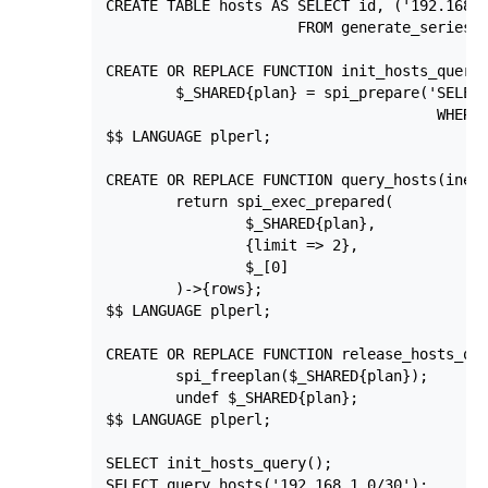
CREATE TABLE hosts AS SELECT id, ('192.168.1
                      FROM generate_series(1
CREATE OR REPLACE FUNCTION init_hosts_query(
        $_SHARED{plan} = spi_prepare('SELECT
                                      WHERE 
$$ LANGUAGE plperl;

CREATE OR REPLACE FUNCTION query_hosts(inet)
        return spi_exec_prepared(

                $_SHARED{plan},

                {limit => 2},

                $_[0]

        )->{rows};

$$ LANGUAGE plperl;

CREATE OR REPLACE FUNCTION release_hosts_que
        spi_freeplan($_SHARED{plan});

        undef $_SHARED{plan};

$$ LANGUAGE plperl;

SELECT init_hosts_query();

SELECT query_hosts('192.168.1.0/30');
