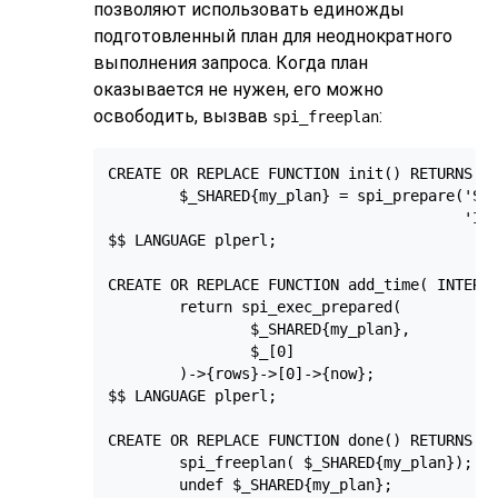
позволяют использовать единожды
подготовленный план для неоднократного
выполнения запроса. Когда план
оказывается не нужен, его можно
освободить, вызвав
:
spi_freeplan
CREATE OR REPLACE FUNCTION init() RETURNS VO
        $_SHARED{my_plan} = spi_prepare('SEL
                                        'INT
$$ LANGUAGE plperl;

CREATE OR REPLACE FUNCTION add_time( INTERVA
        return spi_exec_prepared(

                $_SHARED{my_plan},

                $_[0]

        )->{rows}->[0]->{now};

$$ LANGUAGE plperl;

CREATE OR REPLACE FUNCTION done() RETURNS VO
        spi_freeplan( $_SHARED{my_plan});

        undef $_SHARED{my_plan};
