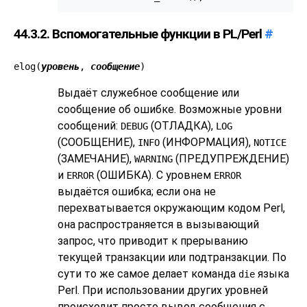
44.3.2. Вспомогательные функции в PL/Perl
#
elog(
уровень
,
сообщение
)
Выдаёт служебное сообщение или
сообщение об ошибке. Возможные уровни
сообщений:
(ОТЛАДКА),
DEBUG
LOG
(СООБЩЕНИЕ),
(ИНФОРМАЦИЯ),
INFO
NOTICE
(ЗАМЕЧАНИЕ),
(ПРЕДУПРЕЖДЕНИЕ)
WARNING
и
(ОШИБКА). С уровнем
ERROR
ERROR
выдаётся ошибка; если она не
перехватывается окружающим кодом Perl,
она распространяется в вызывающий
запрос, что приводит к прерыванию
текущей транзакции или подтранзакции. По
сути то же самое делает команда
языка
die
Perl. При использовании других уровней
происходит просто вывод сообщения с