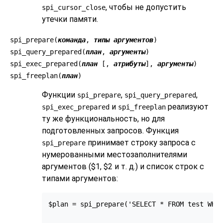
, чтобы не допустить
spi_cursor_close
утечки памяти.
spi_prepare(
команда
,
типы аргументов
)
spi_query_prepared(
план
,
аргументы
)
spi_exec_prepared(
план
[,
атрибуты
],
аргументы
)
spi_freeplan(
план
)
Функции
,
,
spi_prepare
spi_query_prepared
и
реализуют
spi_exec_prepared
spi_freeplan
ту же функциональность, но для
подготовленных запросов. Функция
принимает строку запроса с
spi_prepare
нумерованными местозаполнителями
аргументов ($1, $2 и т. д.) и список строк с
типами аргументов:
$plan = spi_prepare('SELECT * FROM test WHER
                                           