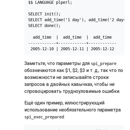
$$ LANGUAGE plperl;

SELECT init();

SELECT add_time('1 day'), add_time('2 days')
SELECT done();

  add_time  |  add_time  |  add_time

------------+------------+------------

 2005-12-10 | 2005-12-11 | 2005-12-12
Заметьте, что параметры для
spi_prepare
обозначаются как $1, $2, $3 и т. д., так что по
возможности не записывайте строки
запросов в двойных кавычках, чтобы не
спровоцировать трудноуловимые ошибки.
Ещё один пример, иллюстрирующий
использование необязательного параметра
:
spi_exec_prepared