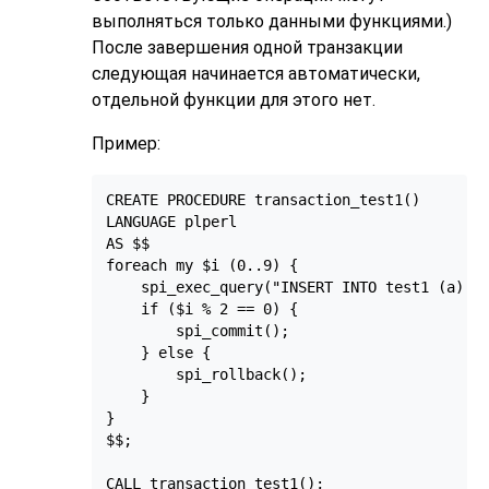
выполняться только данными функциями.)
После завершения одной транзакции
следующая начинается автоматически,
отдельной функции для этого нет.
Пример:
CREATE PROCEDURE transaction_test1()

LANGUAGE plperl

AS $$

foreach my $i (0..9) {

    spi_exec_query("INSERT INTO test1 (a) VA
    if ($i % 2 == 0) {

        spi_commit();

    } else {

        spi_rollback();

    }

}

$$;

CALL transaction_test1();