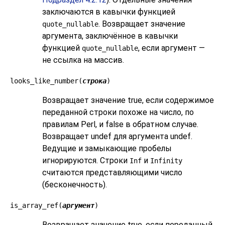
заключаются в кавычки функцией
. Возвращает значение
quote_nullable
аргумента, заключённое в кавычки
функцией
, если аргумент —
quote_nullable
не ссылка на массив.
looks_like_number(
строка
)
Возвращает значение true, если содержимое
переданной строки похоже на число, по
правилам Perl, и false в обратном случае.
Возвращает undef для аргумента undef.
Ведущие и замыкающие пробелы
игнорируются. Строки
и
Inf
Infinity
считаются представляющими число
(бесконечность).
is_array_ref(
аргумент
)
Возвращает значение true, если переданный