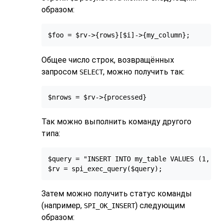
образом:
$foo = $rv->{rows}[$i]->{my_column};
Общее число строк, возвращённых
запросом
, можно получить так:
SELECT
$nrows = $rv->{processed}
Так можно выполнить команду другого
типа:
$query = "INSERT INTO my_table VALUES (1, 't
$rv = spi_exec_query($query);
Затем можно получить статус команды
(например,
) следующим
SPI_OK_INSERT
образом: