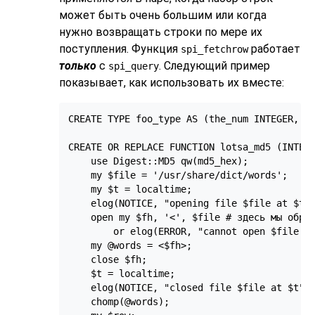
может быть очень большим или когда
нужно возвращать строки по мере их
поступления. Функция
работает
spi_fetchrow
только
с
. Следующий пример
spi_query
показывает, как использовать их вместе:
CREATE TYPE foo_type AS (the_num INTEGER, th
CREATE OR REPLACE FUNCTION lotsa_md5 (INTEGE
    use Digest::MD5 qw(md5_hex);

    my $file = '/usr/share/dict/words';

    my $t = localtime;

    elog(NOTICE, "opening file $file at $t" 
    open my $fh, '<', $file # здесь мы обращ
        or elog(ERROR, "cannot open $file fo
    my @words = <$fh>;

    close $fh;

    $t = localtime;

    elog(NOTICE, "closed file $file at $t");
    chomp(@words);
