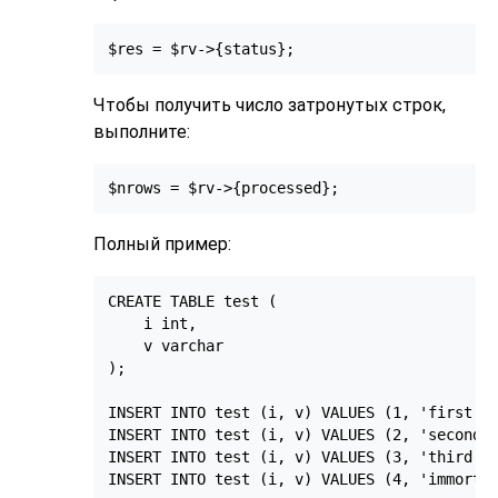
$res = $rv->{status};
Чтобы получить число затронутых строк,
выполните:
$nrows = $rv->{processed};
Полный пример:
CREATE TABLE test (

    i int,

    v varchar

);

INSERT INTO test (i, v) VALUES (1, 'first li
INSERT INTO test (i, v) VALUES (2, 'second l
INSERT INTO test (i, v) VALUES (3, 'third li
INSERT INTO test (i, v) VALUES (4, 'immortal