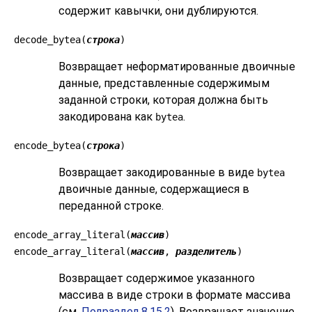
содержит кавычки, они дублируются.
decode_bytea(
строка
)
Возвращает неформатированные двоичные
данные, представленные содержимым
заданной строки, которая должна быть
закодирована как
.
bytea
encode_bytea(
строка
)
Возвращает закодированные в виде
bytea
двоичные данные, содержащиеся в
переданной строке.
encode_array_literal(
массив
)
encode_array_literal(
массив
,
разделитель
)
Возвращает содержимое указанного
массива в виде строки в формате массива
(см.
Подраздел 8.15.2
). Возвращает значение