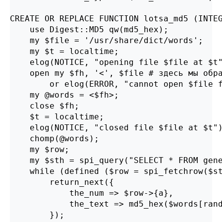
CREATE OR REPLACE FUNCTION lotsa_md5 (INTEG
    use Digest::MD5 qw(md5_hex);

    my $file = '/usr/share/dict/words';

    my $t = localtime;

    elog(NOTICE, "opening file $file at $t"
    open my $fh, '<', $file # здесь мы обра
        or elog(ERROR, "cannot open $file f
    my @words = <$fh>;

    close $fh;

    $t = localtime;

    elog(NOTICE, "closed file $file at $t")
    chomp(@words);

    my $row;

    my $sth = spi_query("SELECT * FROM gene
    while (defined ($row = spi_fetchrow($st
        return_next({

            the_num => $row->{a},

            the_text => md5_hex($words[rand
        });
