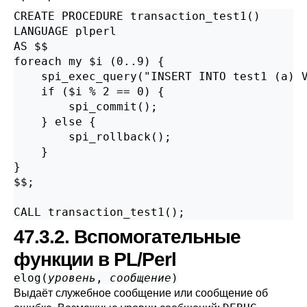
CREATE PROCEDURE transaction_test1()

LANGUAGE plperl

AS $$

foreach my $i (0..9) {

    spi_exec_query("INSERT INTO test1 (a) V
    if ($i % 2 == 0) {

        spi_commit();

    } else {

        spi_rollback();

    }

}

$$;

CALL transaction_test1();
47.3.2. Вспомогательные
функции в PL/Perl
elog(
уровень
,
сообщение
)
Выдаёт служебное сообщение или сообщение об