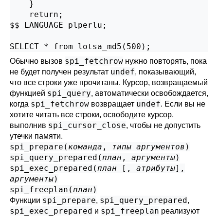
    }

    return;

$$ LANGUAGE plperlu;

SELECT * from lotsa_md5(500);
spi_fetchrow
Обычно вызов
нужно повторять, пока
undef
не будет получен результат
, показывающий,
что все строки уже прочитаны. Курсор, возвращаемый
spi_query
функцией
, автоматически освобождается,
spi_fetchrow
undef
когда
возвращает
. Если вы не
хотите читать все строки, освободите курсор,
spi_cursor_close
выполнив
, чтобы не допустить
утечки памяти.
spi_prepare(
команда
,
типы аргументов
)
spi_query_prepared(
план
,
аргументы
)
spi_exec_prepared(
план
[,
атрибуты
],
аргументы
)
spi_freeplan(
план
)
spi_prepare
spi_query_prepared
Функции
,
,
spi_exec_prepared
spi_freeplan
и
реализуют