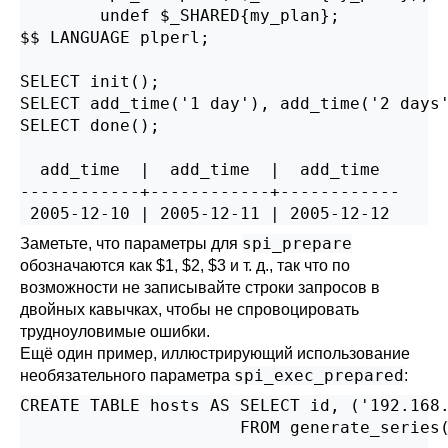
        undef $_SHARED{my_plan};

$$ LANGUAGE plperl;

SELECT init();

SELECT add_time('1 day'), add_time('2 days'
SELECT done();

  add_time  |  add_time  |  add_time

------------+------------+------------

 2005-12-10 | 2005-12-11 | 2005-12-12
spi_prepare
Заметьте, что параметры для
обозначаются как $1, $2, $3 и т. д., так что по
возможности не записывайте строки запросов в
двойных кавычках, чтобы не спровоцировать
трудноуловимые ошибки.
Ещё один пример, иллюстрирующий использование
spi_exec_prepared
необязательного параметра
:
CREATE TABLE hosts AS SELECT id, ('192.168.
                      FROM generate_series(