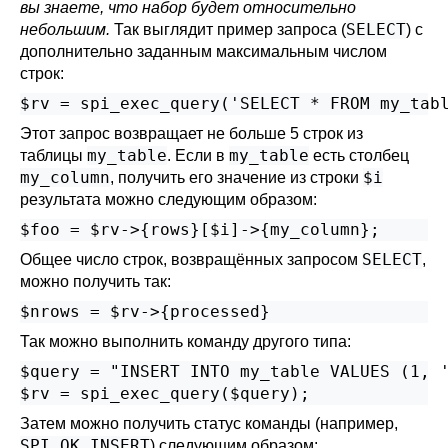
вы знаете, что набор будет относительно
SELECT
небольшим.
Так выглядит пример запроса (
) с
дополнительно заданным максимальным числом
строк:
$rv = spi_exec_query('SELECT * FROM my_tab
Этот запрос возвращает не больше 5 строк из
my_table
my_table
таблицы
. Если в
есть столбец
my_column
$i
, получить его значение из строки
результата можно следующим образом:
$foo = $rv->{rows}[$i]->{my_column};
SELECT
Общее число строк, возвращённых запросом
,
можно получить так:
$nrows = $rv->{processed}
Так можно выполнить команду другого типа:
$query = "INSERT INTO my_table VALUES (1, '
$rv = spi_exec_query($query);
Затем можно получить статус команды (например,
SPI_OK_INSERT
) следующим образом: