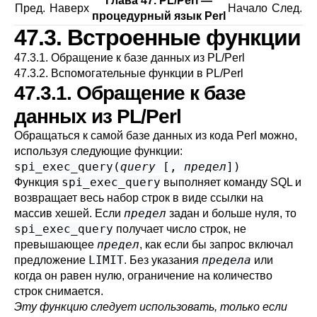
Глава 47. PL/Perl —
Пред.
Наверх
Начало
След.
процедурный язык Perl
47.3. Встроенные функции
47.3.1. Обращение к базе данных из PL/Perl
47.3.2. Вспомогательные функции в PL/Perl
47.3.1. Обращение к базе
данных из PL/Perl
Обращаться к самой базе данных из кода Perl можно,
используя следующие функции:
spi_exec_query
(
query
[,
предел
])
spi_exec_query
Функция
выполняет команду SQL и
возвращает весь набор строк в виде ссылки на
предел
массив хешей. Если
задан и больше нуля, то
spi_exec_query
получает число строк, не
предел
превышающее
, как если бы запрос включал
LIMIT
предела
предложение
. Без указания
или
когда он равен нулю, ограничение на количество
строк снимается.
Эту функцию следует использовать, только если