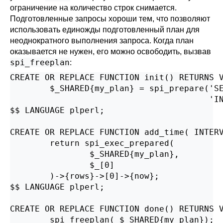
ограничение на количество строк снимается.
Подготовленные запросы хороши тем, что позволяют
использовать единожды подготовленный план для
неоднократного выполнения запроса. Когда план
оказывается не нужен, его можно освободить, вызвав
spi_freeplan
:
CREATE OR REPLACE FUNCTION init() RETURNS V
        $_SHARED{my_plan} = spi_prepare('SE
                                        'IN
$$ LANGUAGE plperl;

CREATE OR REPLACE FUNCTION add_time( INTERV
        return spi_exec_prepared(

                $_SHARED{my_plan},

                $_[0]

        )->{rows}->[0]->{now};

$$ LANGUAGE plperl;

CREATE OR REPLACE FUNCTION done() RETURNS V
        spi_freeplan( $_SHARED{my_plan});
