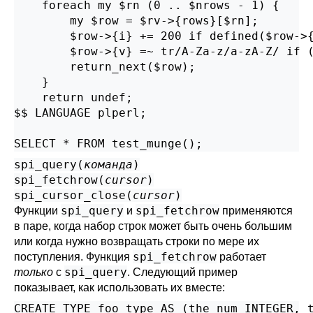
    foreach my $rn (0 .. $nrows - 1) {

        my $row = $rv->{rows}[$rn];

        $row->{i} += 200 if defined($row->{
        $row->{v} =~ tr/A-Za-z/a-zA-Z/ if (
        return_next($row);

    }

    return undef;

$$ LANGUAGE plperl;

SELECT * FROM test_munge();
spi_query(
команда
)
spi_fetchrow(
cursor
)
spi_cursor_close(
cursor
)
spi_query
spi_fetchrow
Функции
и
применяются
в паре, когда набор строк может быть очень большим
или когда нужно возвращать строки по мере их
spi_fetchrow
поступления. Функция
работает
spi_query
только
с
. Следующий пример
показывает, как использовать их вместе:
CREATE TYPE foo_type AS (the_num INTEGER, t