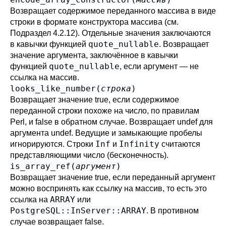
Возвращает содержимое переданного массива в виде
строки в формате конструктора массива (см.
Подраздел 4.2.12
). Отдельные значения заключаются
quote_nullable
в кавычки функцией
. Возвращает
значение аргумента, заключённое в кавычки
quote_nullable
функцией
, если аргумент — не
ссылка на массив.
looks_like_number(
строка
)
Возвращает значение true, если содержимое
переданной строки похоже на число, по правилам
Perl, и false в обратном случае. Возвращает undef для
аргумента undef. Ведущие и замыкающие пробелы
Inf
Infinity
игнорируются. Строки
и
считаются
представляющими число (бесконечность).
is_array_ref(
аргумент
)
Возвращает значение true, если переданный аргумент
можно воспринять как ссылку на массив, то есть это
ARRAY
ссылка на
или
PostgreSQL::InServer::ARRAY
. В противном
случае возвращает false.