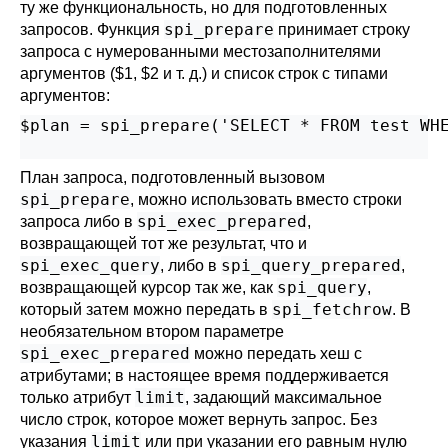
ту же функциональность, но для подготовленных
spi_prepare
запросов. Функция
принимает строку
запроса с нумерованными местозаполнителями
аргументов ($1, $2 и т. д.) и список строк с типами
аргументов:
$plan = spi_prepare('SELECT * FROM test WHE
                                          
План запроса, подготовленный вызовом
spi_prepare
, можно использовать вместо строки
spi_exec_prepared
запроса либо в
,
возвращающей тот же результат, что и
spi_exec_query
spi_query_prepared
, либо в
,
spi_query
возвращающей курсор так же, как
,
spi_fetchrow
который затем можно передать в
. В
необязательном втором параметре
spi_exec_prepared
можно передать хеш с
атрибутами; в настоящее время поддерживается
limit
только атрибут
, задающий максимальное
число строк, которое может вернуть запрос. Без
limit
указания
или при указании его равным нулю