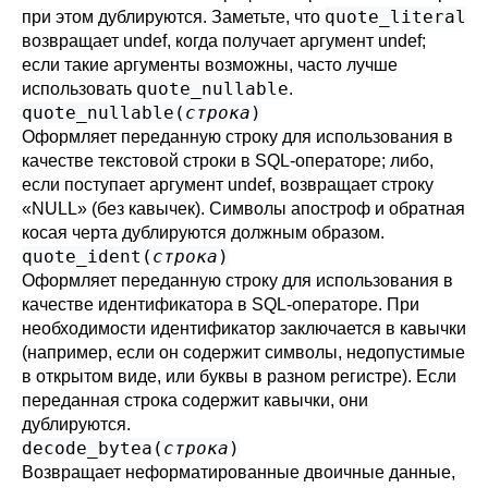
quote_literal
при этом дублируются. Заметьте, что
возвращает undef, когда получает аргумент undef;
если такие аргументы возможны, часто лучше
quote_nullable
использовать
.
quote_nullable(
строка
)
Оформляет переданную строку для использования в
качестве текстовой строки в SQL-операторе; либо,
если поступает аргумент undef, возвращает строку
«NULL» (без кавычек). Символы апостроф и обратная
косая черта дублируются должным образом.
quote_ident(
строка
)
Оформляет переданную строку для использования в
качестве идентификатора в SQL-операторе. При
необходимости идентификатор заключается в кавычки
(например, если он содержит символы, недопустимые
в открытом виде, или буквы в разном регистре). Если
переданная строка содержит кавычки, они
дублируются.
decode_bytea(
строка
)
Возвращает неформатированные двоичные данные,