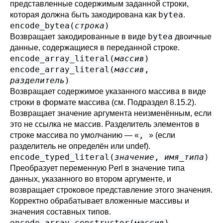
представленные содержимым заданной строки,
bytea
которая должна быть закодирована как
.
encode_bytea(
строка
)
bytea
Возвращает закодированные в виде
двоичные
данные, содержащиеся в переданной строке.
encode_array_literal(
массив
)
encode_array_literal(
массив
,
разделитель
)
Возвращает содержимое указанного массива в виде
строки в формате массива (см.
Подраздел 8.15.2
).
Возвращает значение аргумента неизменённым, если
это не ссылка не массив. Разделитель элементов в
,
строке массива по умолчанию — «
» (если
разделитель не определён или undef).
encode_typed_literal(
значение
,
имя_типа
)
Преобразует переменную Perl в значение типа
данных, указанного во втором аргументе, и
возвращает строковое представление этого значения.
Корректно обрабатывает вложенные массивы и
значения составных типов.
encode_array_constructor(
массив
)