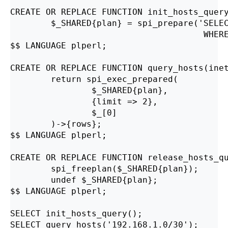
CREATE OR REPLACE FUNCTION init_hosts_query
        $_SHARED{plan} = spi_prepare('SELEC
                                      WHERE
$$ LANGUAGE plperl;

CREATE OR REPLACE FUNCTION query_hosts(inet
        return spi_exec_prepared(

                $_SHARED{plan},

                {limit => 2},

                $_[0]

        )->{rows};

$$ LANGUAGE plperl;

CREATE OR REPLACE FUNCTION release_hosts_qu
        spi_freeplan($_SHARED{plan});

        undef $_SHARED{plan};

$$ LANGUAGE plperl;

SELECT init_hosts_query();

SELECT query_hosts('192.168.1.0/30');
