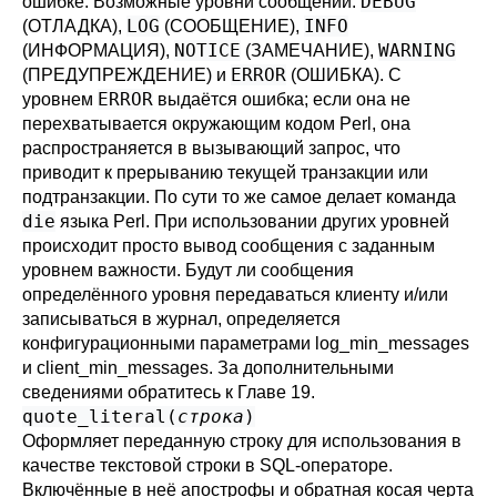
DEBUG
ошибке. Возможные уровни сообщений:
LOG
INFO
(ОТЛАДКА),
(СООБЩЕНИЕ),
NOTICE
WARNING
(ИНФОРМАЦИЯ),
(ЗАМЕЧАНИЕ),
ERROR
(ПРЕДУПРЕЖДЕНИЕ) и
(ОШИБКА). С
ERROR
уровнем
выдаётся ошибка; если она не
перехватывается окружающим кодом Perl, она
распространяется в вызывающий запрос, что
приводит к прерыванию текущей транзакции или
подтранзакции. По сути то же самое делает команда
die
языка Perl. При использовании других уровней
происходит просто вывод сообщения с заданным
уровнем важности. Будут ли сообщения
определённого уровня передаваться клиенту и/или
записываться в журнал, определяется
конфигурационными параметрами
log_min_messages
и
client_min_messages
. За дополнительными
сведениями обратитесь к
Главе 19
.
quote_literal(
строка
)
Оформляет переданную строку для использования в
качестве текстовой строки в SQL-операторе.
Включённые в неё апострофы и обратная косая черта