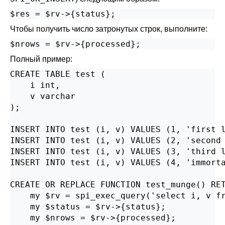
$res = $rv->{status};
Чтобы получить число затронутых строк, выполните:
$nrows = $rv->{processed};
Полный пример:
CREATE TABLE test (

    i int,

    v varchar

);

INSERT INTO test (i, v) VALUES (1, 'first l
INSERT INTO test (i, v) VALUES (2, 'second 
INSERT INTO test (i, v) VALUES (3, 'third l
INSERT INTO test (i, v) VALUES (4, 'immorta
CREATE OR REPLACE FUNCTION test_munge() RET
    my $rv = spi_exec_query('select i, v fr
    my $status = $rv->{status};

    my $nrows = $rv->{processed};
