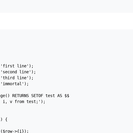
'first line');

'second line');

'third line');

'immortal');

ge() RETURNS SETOF test AS $$

 i, v from test;');

) {



($row->{i});
