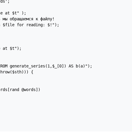
ds';

e at $t" );

 мы обращаемся к файлу!

 $file for reading: $!");

 at $t");

ROM generate_series(1,$_[0]) AS b(a)");

hrow($sth))) {

rds[rand @words])
