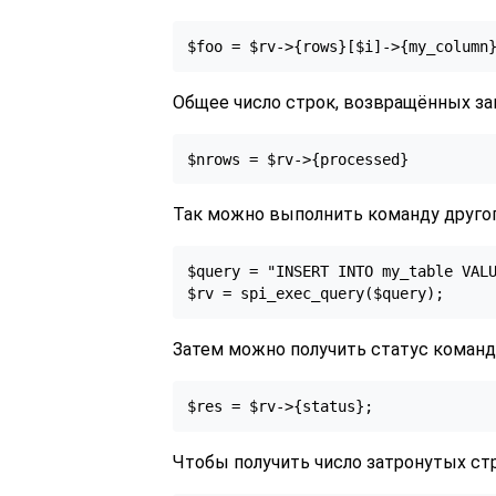
$foo = $rv->{rows}[$i]->{my_column
Общее число строк, возвращённых з
$nrows = $rv->{processed}
Так можно выполнить команду другог
$query = "INSERT INTO my_table VALU
$rv = spi_exec_query($query);
Затем можно получить статус команд
$res = $rv->{status};
Чтобы получить число затронутых стр