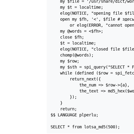
    my $file = '/usr/share/dict/wor
    my $t = localtime;

    elog(NOTICE, "opening file $fil
    open my $fh, '<', $file # здесь
        or elog(ERROR, "cannot open
    my @words = <$fh>;

    close $fh;

    $t = localtime;

    elog(NOTICE, "closed file $file
    chomp(@words);

    my $row;

    my $sth = spi_query("SELECT * F
    while (defined ($row = spi_fetc
        return_next({

            the_num => $row->{a},

            the_text => md5_hex($wo
        });

    }

    return;

$$ LANGUAGE plperlu;

SELECT * from lotsa_md5(500);