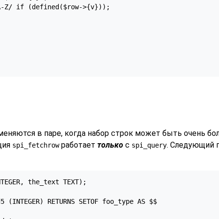
-Z/ if (defined($row->{v}));

еняются в паре, когда набор строк может быть очень б
ция
работает
только
с
. Следующий 
spi_fetchrow
spi_query
TEGER, the_text TEXT);

5 (INTEGER) RETURNS SETOF foo_type AS $$
