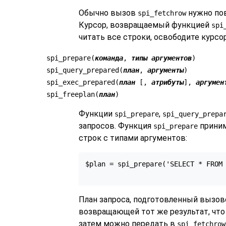
Обычно вызов
нужно пов
spi_fetchrow
Курсор, возвращаемый функцией
spi
читать все строки, освободите курс
spi_prepare(
команда
,
типы аргументов
)
spi_query_prepared(
план
,
аргументы
)
spi_exec_prepared(
план
[,
атрибуты
],
аргумен
spi_freeplan(
план
)
Функции
,
spi_prepare
spi_query_prepa
запросов. Функция
приним
spi_prepare
строк с типами аргументов:
$plan = spi_prepare('SELECT * FROM 
                                  
План запроса, подготовленный вызо
возвращающей тот же результат, что
затем можно передать в
spi_fetchrow