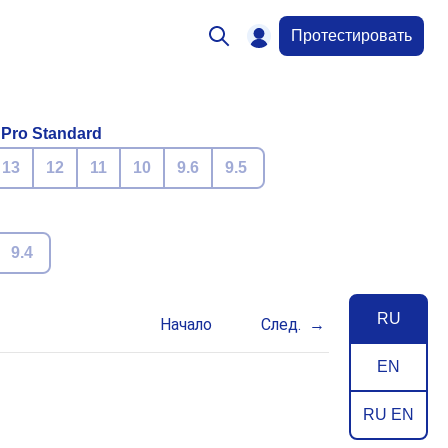
Протестировать
 Pro Standard
13
12
11
10
9.6
9.5
9.4
RU
Начало
След.
EN
RU EN