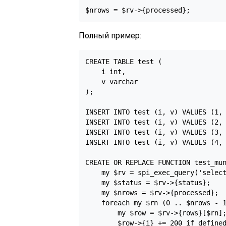
$nrows = $rv->{processed};
Полный пример:
CREATE TABLE test (

    i int,

    v varchar

);

INSERT INTO test (i, v) VALUES (1, 
INSERT INTO test (i, v) VALUES (2, 
INSERT INTO test (i, v) VALUES (3, 
INSERT INTO test (i, v) VALUES (4, 
CREATE OR REPLACE FUNCTION test_mun
    my $rv = spi_exec_query('select
    my $status = $rv->{status};

    my $nrows = $rv->{processed};

    foreach my $rn (0 .. $nrows - 1
        my $row = $rv->{rows}[$rn];
        $row->{i} += 200 if defined