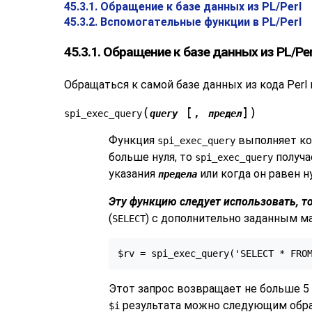
45.3.1. Обращение к базе данных из PL/Perl
45.3.2. Вспомогательные функции в PL/Perl
45.3.1. Обращение к базе данных из PL/Per
Обращаться к самой базе данных из кода Per
(
[,
])
spi_exec_query
query
предел
Функция
выполняет ко
spi_exec_query
больше нуля, то
получа
spi_exec_query
указания
или когда он равен н
предела
Эту функцию следует использовать, т
(
) с дополнительно заданным м
SELECT
$rv = spi_exec_query('SELECT * FRO
Этот запрос возвращает не больше 5
результата можно следующим обра
$i