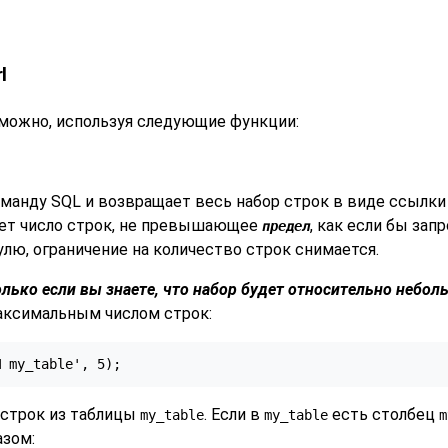
l
l можно, используя следующие функции:
манду SQL и возвращает весь набор строк в виде ссылки
ет число строк, не превышающее
, как если бы за
предел
улю, ограничение на количество строк снимается.
олько если вы знаете, что набор будет относительно небол
аксимальным числом строк:
M my_table', 5);
 строк из таблицы
. Если в
есть столбец
my_table
my_table
m
зом: