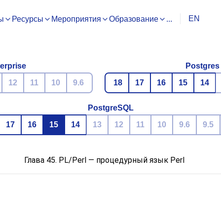
EN
ы
Ресурсы
Мероприятия
Образование
...
erprise
Postgres
12
11
10
9.6
18
17
16
15
14
PostgreSQL
17
16
15
14
13
12
11
10
9.6
9.5
Глава 45. PL/Perl — процедурный язык Perl