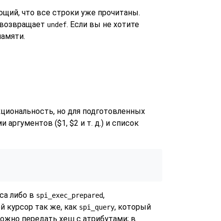
ющий, что все строки уже прочитаны.
возвращает
. Если вы не хотите
undef
памяти.
циональность, но для подготовленных
ргументов ($1, $2 и т. д.) и список
са либо в
,
spi_exec_prepared
й курсор так же, как
, который
spi_query
ожно передать хеш с атрибутами; в