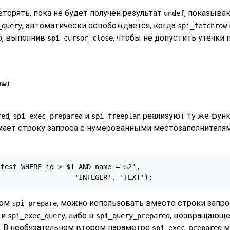
торять, пока не будет получен результат
, показыва
undef
, автоматически освобождается, когда
_query
spi_fetchrow
ор, выполнив
, чтобы не допустить утечки 
spi_cursor_close
ты
)
,
и
реализуют ту же функ
red
spi_exec_prepared
spi_freeplan
ает строку запроса с нумерованными местозаполнителями а
test WHERE id > $1 AND name = $2',

                   'INTEGER', 'TEXT');
вом
, можно использовать вместо строки запро
spi_prepare
 и
, либо в
, возвращающе
spi_exec_query
spi_query_prepared
. В необязательном втором параметре
м
spi_exec_prepared