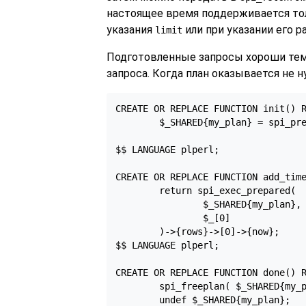
настоящее время поддерживается то
указания
или при указании его 
limit
Подготовленные запросы хороши тем
запроса. Когда план оказывается не 
CREATE OR REPLACE FUNCTION init() R
        $_SHARED{my_plan} = spi_pre
                                   
$$ LANGUAGE plperl;

CREATE OR REPLACE FUNCTION add_time
        return spi_exec_prepared(

                $_SHARED{my_plan},

                $_[0]

        )->{rows}->[0]->{now};

$$ LANGUAGE plperl;

CREATE OR REPLACE FUNCTION done() R
        spi_freeplan( $_SHARED{my_p
        undef $_SHARED{my_plan};
