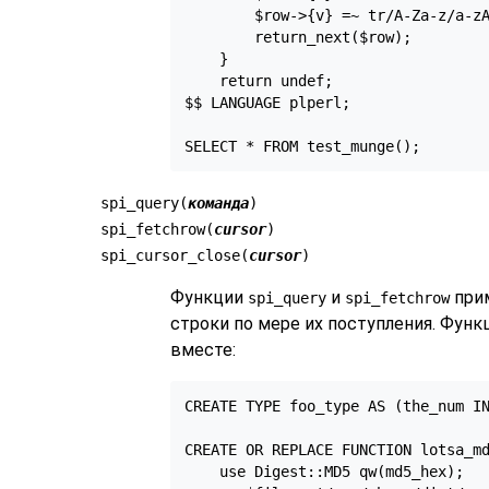
        $row->{v} =~ tr/A-Za-z/a-zA
        return_next($row);

    }

    return undef;

$$ LANGUAGE plperl;

SELECT * FROM test_munge();
spi_query(
команда
)
spi_fetchrow(
cursor
)
spi_cursor_close(
cursor
)
Функции
и
прим
spi_query
spi_fetchrow
строки по мере их поступления. Функ
вместе:
CREATE TYPE foo_type AS (the_num IN
CREATE OR REPLACE FUNCTION lotsa_md
    use Digest::MD5 qw(md5_hex);
