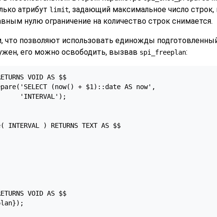
лько атрибут
, задающий максимальное число строк,
limit
равным нулю ограничение на количество строк снимается.
, что позволяют использовать единожды подготовленный
нужен, его можно освободить, вызвав
:
spi_freeplan
ETURNS VOID AS $$

pare('SELECT (now() + $1)::date AS now',

     'INTERVAL');

( INTERVAL ) RETURNS TEXT AS $$

ETURNS VOID AS $$

lan});
