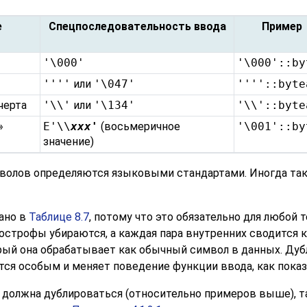
е
Спецпоследовательность ввода
Пример
'\000'
'\000'::by
''''
или
'\047'
''''::byte
черта
'\\'
или
'\134'
'\\'::byte
»
E'\\
xxx'
(восьмеричное
'\001'::by
значение)
олов определяются языковыми стандартами. Иногда так
ано в
Таблице 8.7
, потому что это обязательно для любой 
строфы убираются, а каждая пара внутренних сводится к
рый она обрабатывает как обычный символ в данных. Дуб
ется особым и меняет поведение функции ввода, как пока
а должна дублироваться (относительно примеров выше), 