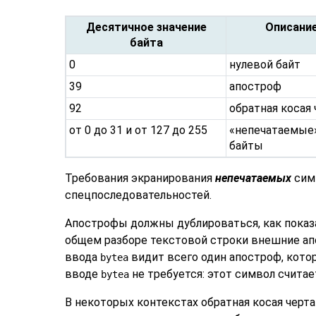
Десятичное значение
Описани
байта
0
нулевой байт
39
апостроф
92
обратная косая 
от 0 до 31 и от 127 до 255
«
непечатаемые
байты
Требования экранирования
непечатаемых
симв
спецпоследовательностей.
Апострофы должны дублироваться, как показ
общем разборе текстовой строки внешние апо
ввода
видит всего один апостроф, кото
bytea
вводе
не требуется: этот символ счита
bytea
В некоторых контекстах обратная косая черт