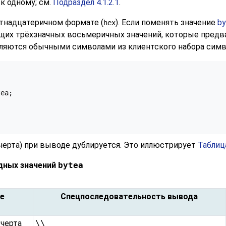
к одному; см.
Подраздел 4.1.2.1
.
тнадцатеричном формате (
). Если поменять значение
by
hex
их трёхзначных восьмеричных значений, которые предва
ляются обычными символами из клиентского набора симв
ea;

 черта) при выводе дублируется. Это иллюстрирует
Таблица
дных значений
bytea
е
Спецпоследовательность вывода
 черта
\\