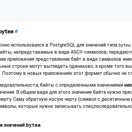
bytea
#
нно использовался в
PostgreSQL
для значений типа
bytea
байты, непредставимые в виде ASCII-символов, передают
ния приложения представление байт в виде символов име
льные строки могут выглядеть одинаково, а кроме того 
 Поэтому в новых приложениях этот формат обычно не ст
ледовательности, байты с определёнными значениями
не
ачения. В общем виде для этого значение байта нужно пр
черту. Саму обратную косую черту (символ с десятичным 
мволы, которые нужно записывать спецпоследовательно
си значений
bytea