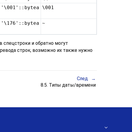
'\001'::bytea
\001
'\176'::bytea
~
в спецстроки и обратно могут
еревода строк, возможно их также нужно
След.
8.5. Типы даты/времени