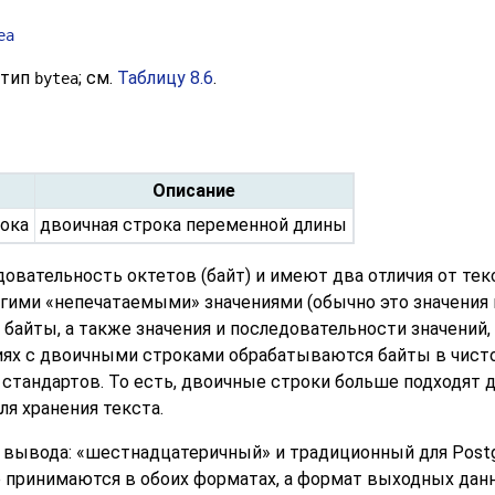
ea
 тип
; см.
Таблицу 8.6
.
bytea
Описание
рока
двоичная строка переменной длины
вательность октетов (байт) и имеют два отличия от тек
угими
«
непечатаемыми
»
значениями (обычно это значения в
 байты, а также значения и последовательности значени
иях с двоичными строками обрабатываются байты в чисто
стандартов. То есть, двоичные строки больше подходят 
ля хранения текста.
 вывода:
«
шестнадцатеричный
»
и традиционный для
Post
е принимаются в обоих форматах, а формат выходных дан