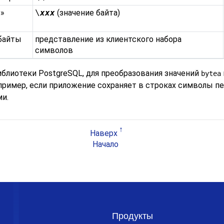
е
»
\
xxx
(значение байта)
байты
представление из клиентского набора
символов
иблиотеки
PostgreSQL
, для преобразования значений
bytea
ример, если приложение сохраняет в строках символы п
и.
Наверх
Начало
Продукты