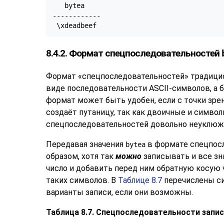
   bytea

------------

 \xdeadbeef
8.4.2. Формат спецпоследовательностей
Формат
«
спецпоследовательностей
»
традицио
виде последовательности ASCII-символов, а 
формат может быть удобен, если с точки зре
создаёт путаницу, так как двоичные и симво
спецпоследовательностей довольно неуклюж.
Передавая значения
в формате спецпос
bytea
образом, хотя так
можно
записывать и все зн
число и добавить перед ним обратную косую 
таких символов. В
Таблице 8.7
перечислены си
варианты записи, если они возможны.
Таблица 8.7. Спецпоследовательности запи