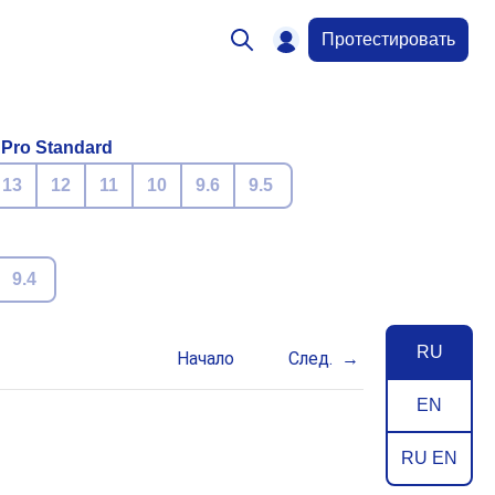
Протестировать
 Pro Standard
13
12
11
10
9.6
9.5
9.4
RU
Начало
След.
EN
RU EN