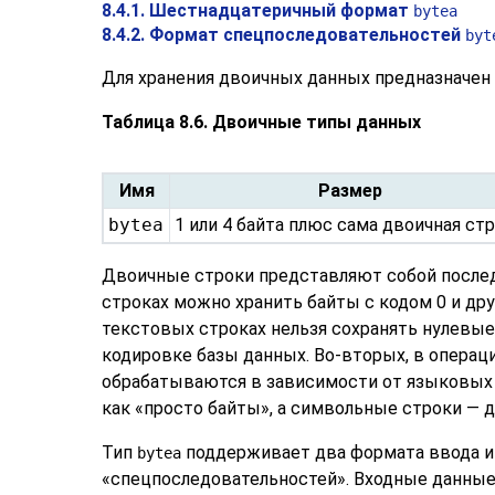
8.4.1. Шестнадцатеричный формат
bytea
8.4.2. Формат спецпоследовательностей
byt
Для хранения двоичных данных предназначен
Таблица 8.6. Двоичные типы данных
Имя
Размер
bytea
1 или 4 байта плюс сама двоичная ст
Двоичные строки представляют собой последо
строках можно хранить байты с кодом 0 и др
текстовых строках нельзя сохранять нулевые
кодировке базы данных. Во-вторых, в операц
обрабатываются в зависимости от языковых 
как
«
просто байты
»
, а символьные строки — д
Тип
поддерживает два формата ввода и
bytea
«
спецпоследовательностей
»
. Входные данны