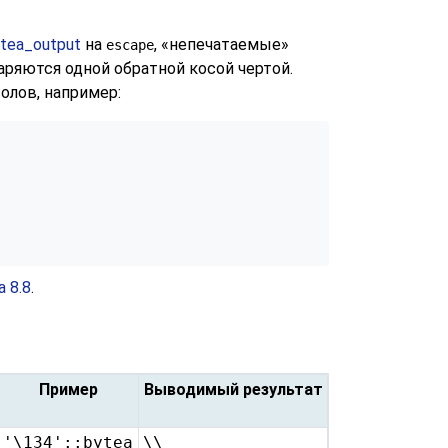
tea_output
на
,
«
непечатаемые
»
escape
ряются одной обратной косой чертой.
олов, например:
 8.8
.
Пример
Выводимый результат
'\134'::bytea
\\