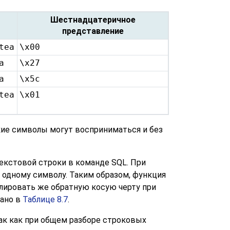
Шестнадцатеричное
представление
tea
\x00
a
\x27
a
\x5c
tea
\x01
ие символы могут восприниматься и без
текстовой строки в команде SQL. При
 одному символу. Таким образом, функция
лировать же обратную косую черту при
зано в
Таблице 8.7
.
так как при общем разборе строковых