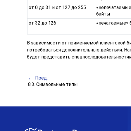
от 0 до 31 и от 127 до 255
«
непечатаемы
байты
от 32 до 126
«
печатаемые
»
В зависимости от применяемой клиентской б
потребоваться дополнительные действия. Нап
будет представить спецпоследовательностям
Пред.
8.3. Символьные типы