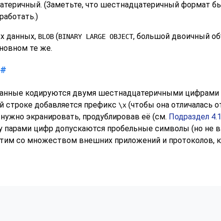
атеричный. (Заметьте, что шестнадцатеричный формат б
работать.)
х данных,
(
, большой двоичный об
BLOB
BINARY LARGE OBJECT
сновном те же.
#
нные кодируются двумя шестнадцатеричными цифрами на
ой строке добавляется префикс
(чтобы она отличалась о
\x
нужно экранировать, продублировав её (см.
Подраздел 4.1
 парами цифр допускаются пробельные символы (но не вн
стим со множеством внешних приложений и протоколов, к