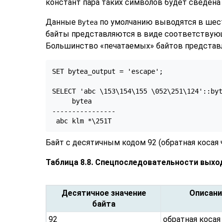
констант пара таких символов будет сведена 
Данные
по умолчанию выводятся в шес
Bytea
байты представляются в виде соответствующ
Большинство
«
печатаемых
»
байтов представ
SET bytea_output = 'escape';

SELECT 'abc \153\154\155 \052\251\124'::byt
     bytea

----------------

 abc klm *\251T
Байт с десятичным кодом 92 (обратная косая
Таблица 8.8. Спецпоследовательности выхо
Десятичное значение
Описани
байта
92
обратная косая