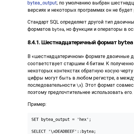
bytea_output
; по умолчанию выбран шестнадц
версиях и некоторых программах он не будет 
Стандарт
SQL
определяет другой тип двоичны
форматов
, но функции и операторы в о
bytea
8.4.1. Шестнадцатеричный формат
bytea
В
«
шестнадцатеричном
»
формате двоичные да
соответствует старшим 4 битам. К полученн
некоторых контекстах обратную косую черту 
цифры могут быть в любом регистре, а между
последовательности
). Этот формат совме
\x
поэтому предпочтительнее использовать его.
Пример:
SET bytea_output = 'hex';

SELECT '\xDEADBEEF'::bytea;
