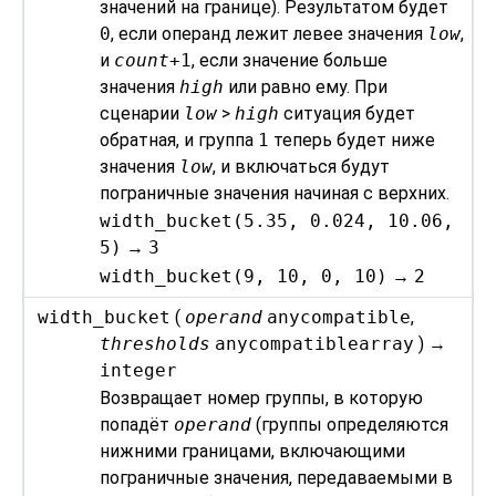
значений на границе). Результатом будет
0
, если операнд лежит левее значения
low
,
и
count
+1
, если значение больше
значения
high
или равно ему. При
сценарии
low
>
high
ситуация будет
обратная, и группа
1
теперь будет ниже
значения
low
, и включаться будут
пограничные значения начиная с верхних.
width_bucket(5.35, 0.024, 10.06,
5)
→
3
width_bucket(9, 10, 0, 10)
→
2
width_bucket
(
operand
anycompatible
,
thresholds
anycompatiblearray
) →
integer
Возвращает номер группы, в которую
попадёт
operand
(группы определяются
нижними границами, включающими
пограничные значения, передаваемыми в