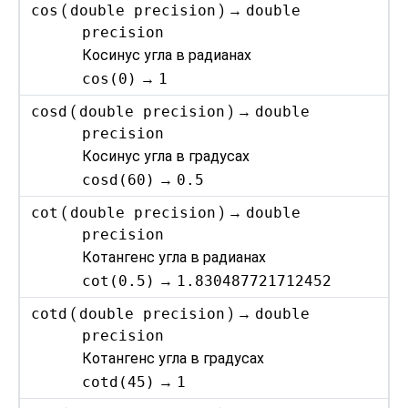
cos
(
double precision
) →
double
precision
Косинус угла в радианах
cos(0)
→
1
cosd
(
double precision
) →
double
precision
Косинус угла в градусах
cosd(60)
→
0.5
cot
(
double precision
) →
double
precision
Котангенс угла в радианах
cot(0.5)
→
1.830487721712452
cotd
(
double precision
) →
double
precision
Котангенс угла в градусах
cotd(45)
→
1