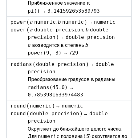
Приближённое значение
π
pi()
→
3.141592653589793
power
(
a
numeric
,
b
numeric
) →
numeric
power
(
a
double precision
,
b
double
precision
) →
double precision
a
возводится в степень
b
power(9, 3)
→
729
radians
(
double precision
) →
double
precision
Преобразование градусов в радианы
radians(45.0)
→
0.7853981633974483
round
(
numeric
) →
numeric
round
(
double precision
) →
double
precision
Округляет до ближайшего целого числа.
Для
numeric
половина (.5) округляется до