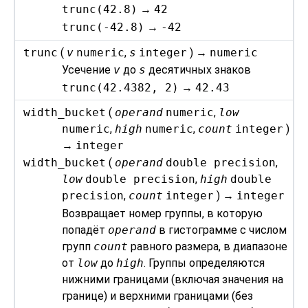
trunc(42.8)
→
42
trunc(-42.8)
→
-42
trunc
(
v
numeric
,
s
integer
) →
numeric
Усечение
v
до
s
десятичных знаков
trunc(42.4382, 2)
→
42.43
width_bucket
(
operand
numeric
,
low
numeric
,
high
numeric
,
count
integer
)
→
integer
width_bucket
(
operand
double precision
,
low
double precision
,
high
double
precision
,
count
integer
) →
integer
Возвращает номер группы, в которую
попадёт
operand
в гистограмме с числом
групп
count
равного размера, в диапазоне
от
low
до
high
. Группы определяются
нижними границами (включая значения на
границе) и верхними границами (без