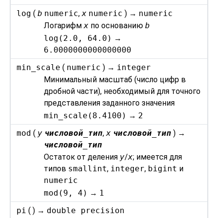
log
(
b
numeric
,
x
numeric
) →
numeric
Логарифм
x
по основанию
b
log(2.0, 64.0)
→
6.0000000000000000
min_scale
(
numeric
) →
integer
Минимальный масштаб (число цифр в
дробной части), необходимый для точного
представления заданного значения
min_scale(8.4100)
→
2
mod
(
y
числовой_тип
,
x
числовой_тип
) →
числовой_тип
Остаток от деления
y
/
x
; имеется для
типов
smallint
,
integer
,
bigint
и
numeric
mod(9, 4)
→
1
pi
( ) →
double precision