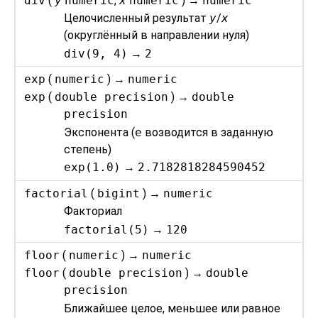
div
(
y
numeric
,
x
numeric
) →
numeric
Целочисленный результат
y
/
x
(округлённый в направлении нуля)
div(9, 4)
→
2
exp
(
numeric
) →
numeric
exp
(
double precision
) →
double
precision
Экспонента (
e
возводится в заданную
степень)
exp(1.0)
→
2.7182818284590452
factorial
(
bigint
) →
numeric
Факториал
factorial(5)
→
120
floor
(
numeric
) →
numeric
floor
(
double precision
) →
double
precision
Ближайшее целое, меньшее или равное