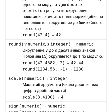
одного по модулю. Для
double
precision
результат округления
половины зависит от платформы (обычно
выполняется
«
округление до ближайшего
чётного
»
).
round(42.4)
→
42
round
(
v
numeric
,
s
integer
) →
numeric
Округление
v
до
s
десятичных знаков.
Половина (.5) округляется до 1 по модулю.
round(42.4382, 2)
→
42.44
round(1234.56, -1)
→
1230
scale
(
numeric
) →
integer
Масштаб аргумента (число десятичных
цифр в дробной части)
scale(8.4100)
→
4
sign
(
numeric
) →
numeric