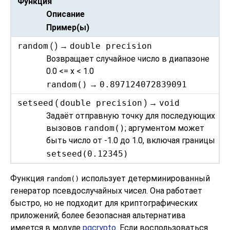
Функция
Описание
Пример(ы)
random
( ) →
double precision
Возвращает случайное число в диапазоне
0.0 <= x < 1.0
random()
→
0.897124072839091
setseed
(
double precision
) →
void
Задаёт отправную точку для последующих
вызовов
random()
; аргументом может
быть число от -1.0 до 1.0, включая границы
setseed(0.12345)
Функция
использует детерминированный
random()
генератор псевдослучайных чисел. Она работает
быстро, но не подходит для криптографических
приложений; более безопасная альтернатива
имеется в модуле
pgcrypto
. Если воспользоваться