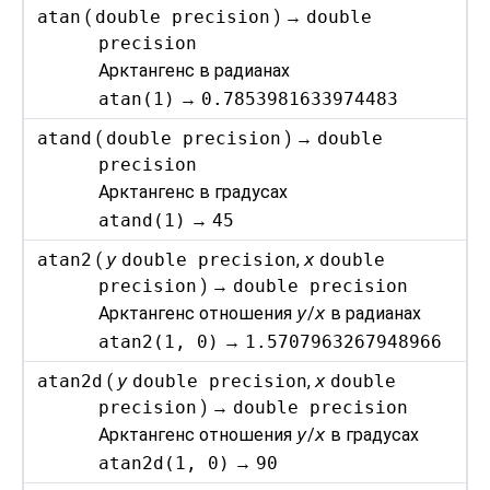
atan
(
double precision
) →
double
precision
Арктангенс в радианах
atan(1)
→
0.7853981633974483
atand
(
double precision
) →
double
precision
Арктангенс в градусах
atand(1)
→
45
atan2
(
y
double precision
,
x
double
precision
) →
double precision
Арктангенс отношения
y
/
x
в радианах
atan2(1, 0)
→
1.5707963267948966
atan2d
(
y
double precision
,
x
double
precision
) →
double precision
Арктангенс отношения
y
/
x
в градусах
atan2d(1, 0)
→
90