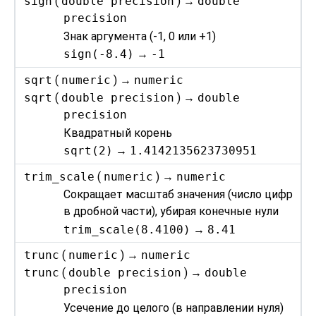
sign
(
double precision
) →
double
precision
Знак аргумента (-1, 0 или +1)
sign(-8.4)
→
-1
sqrt
(
numeric
) →
numeric
sqrt
(
double precision
) →
double
precision
Квадратный корень
sqrt(2)
→
1.4142135623730951
trim_scale
(
numeric
) →
numeric
Сокращает масштаб значения (число цифр
в дробной части), убирая конечные нули
trim_scale(8.4100)
→
8.41
trunc
(
numeric
) →
numeric
trunc
(
double precision
) →
double
precision
Усечение до целого (в направлении нуля)