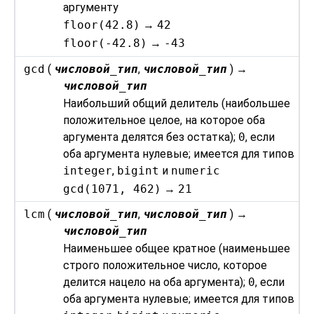
аргументу
floor(42.8)
→
42
floor(-42.8)
→
-43
gcd
(
числовой_тип
,
числовой_тип
) →
числовой_тип
Наибольший общий делитель (наибольшее
положительное целое, на которое оба
аргумента делятся без остатка);
0
, если
оба аргумента нулевые; имеется для типов
integer
,
bigint
и
numeric
gcd(1071, 462)
→
21
lcm
(
числовой_тип
,
числовой_тип
) →
числовой_тип
Наименьшее общее кратное (наименьшее
строго положительное число, которое
делится нацело на оба аргумента);
0
, если
оба аргумента нулевые; имеется для типов