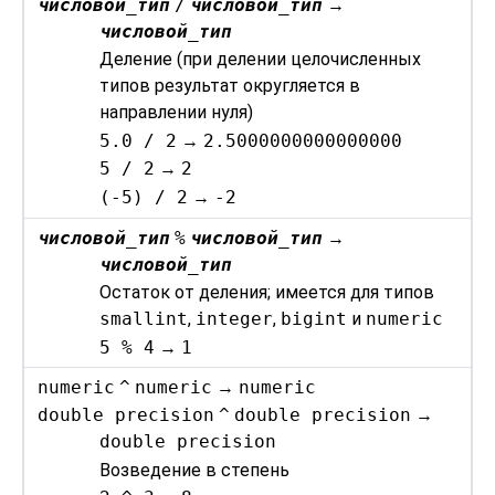
числовой_тип
/
числовой_тип
→
числовой_тип
Деление (при делении целочисленных
типов результат округляется в
направлении нуля)
5.0 / 2
→
2.5000000000000000
5 / 2
→
2
(-5) / 2
→
-2
числовой_тип
%
числовой_тип
→
числовой_тип
Остаток от деления; имеется для типов
smallint
,
integer
,
bigint
и
numeric
5 % 4
→
1
numeric
^
numeric
→
numeric
double precision
^
double precision
→
double precision
Возведение в степень