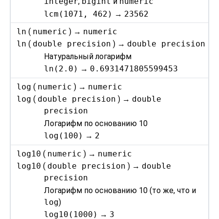
integer
,
bigint
и
numeric
lcm(1071, 462)
→
23562
ln
(
numeric
) →
numeric
ln
(
double precision
) →
double precision
Натуральный логарифм
ln(2.0)
→
0.6931471805599453
log
(
numeric
) →
numeric
log
(
double precision
) →
double
precision
Логарифм по основанию 10
log(100)
→
2
log10
(
numeric
) →
numeric
log10
(
double precision
) →
double
precision
Логарифм по основанию 10 (то же, что и
log
)
log10(1000)
→
3