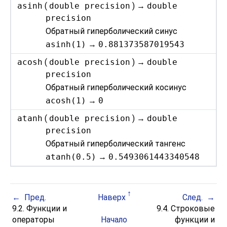
asinh
(
double precision
) →
double
precision
Обратный гиперболический синус
asinh(1)
→
0.881373587019543
acosh
(
double precision
) →
double
precision
Обратный гиперболический косинус
acosh(1)
→
0
atanh
(
double precision
) →
double
precision
Обратный гиперболический тангенс
atanh(0.5)
→
0.5493061443340548
Пред.
Наверх
След.
9.2. Функции и
9.4. Строковые
операторы
Начало
функции и