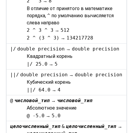
2 ^ 3
→
8
В отличие от принятого в математике
порядка,
^
по умолчанию вычисляется
слева направо
2 ^ 3 ^ 3
→
512
2 ^ (3 ^ 3)
→
134217728
|/
double precision
→
double precision
Квадратный корень
|/ 25.0
→
5
||/
double precision
→
double precision
Кубический корень
||/ 64.0
→
4
@
числовой_тип
→
числовой_тип
Абсолютное значение
@ -5.0
→
5.0
целочисленный_тип
&
целочисленный_тип
→