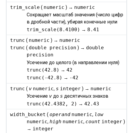
trim_scale
(
numeric
) →
numeric
Сокращает масштаб значения (число цифр
в дробной части), убирая конечные нули
trim_scale(8.4100)
→
8.41
trunc
(
numeric
) →
numeric
trunc
(
double precision
) →
double
precision
Усечение до целого (в направлении нуля)
trunc(42.8)
→
42
trunc(-42.8)
→
-42
trunc
(
v
numeric
,
s
integer
) →
numeric
Усечение
v
до
s
десятичных знаков
trunc(42.4382, 2)
→
42.43
width_bucket
(
operand
numeric
,
low
numeric
,
high
numeric
,
count
integer
)
→
integer