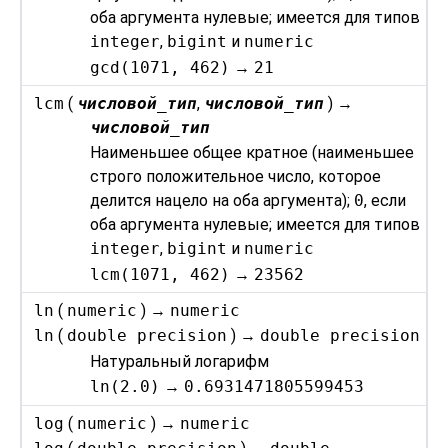
оба аргумента нулевые; имеется для типов
integer
,
bigint
и
numeric
gcd(1071, 462)
→
21
lcm
(
числовой_тип
,
числовой_тип
) →
числовой_тип
Наименьшее общее кратное (наименьшее
строго положительное число, которое
делится нацело на оба аргумента);
0
, если
оба аргумента нулевые; имеется для типов
integer
,
bigint
и
numeric
lcm(1071, 462)
→
23562
ln
(
numeric
) →
numeric
ln
(
double precision
) →
double precision
Натуральный логарифм
ln(2.0)
→
0.6931471805599453
log
(
numeric
) →
numeric