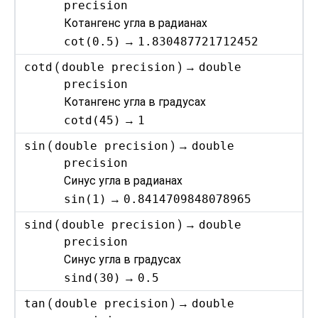
precision
Котангенс угла в радианах
cot(0.5)
→
1.830487721712452
cotd
(
double precision
) →
double
precision
Котангенс угла в градусах
cotd(45)
→
1
sin
(
double precision
) →
double
precision
Синус угла в радианах
sin(1)
→
0.8414709848078965
sind
(
double precision
) →
double
precision
Синус угла в градусах
sind(30)
→
0.5
tan
(
double precision
) →
double