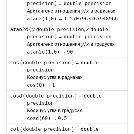
precision
) →
double precision
Арктангенс отношения
y
/
x
в радианах
atan2(1,0)
→
1.5707963267948966
atan2d
(
y
double precision
,
x
double
precision
) →
double precision
Арктангенс отношения
y
/
x
в градусах
atan2d(1,0)
→
90
cos
(
double precision
) →
double
precision
Косинус угла в радианах
cos(0)
→
1
cosd
(
double precision
) →
double
precision
Косинус угла в градусах
cosd(60)
→
0.5
cot
(
double precision
) →
double