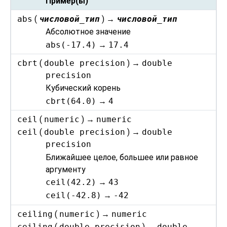
Пример(ы)
abs
(
числовой_тип
) →
числовой_тип
Абсолютное значение
abs(-17.4)
→
17.4
cbrt
(
double precision
) →
double
precision
Кубический корень
cbrt(64.0)
→
4
ceil
(
numeric
) →
numeric
ceil
(
double precision
) →
double
precision
Ближайшее целое, большее или равное
аргументу
ceil(42.2)
→
43
ceil(-42.8)
→
-42
ceiling
(
numeric
) →
numeric
ceiling
(
double precision
) →
double