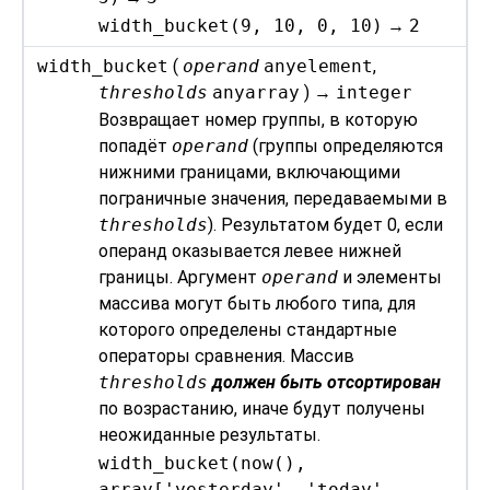
width_bucket(9, 10, 0, 10)
→
2
width_bucket
(
operand
anyelement
,
thresholds
anyarray
) →
integer
Возвращает номер группы, в которую
попадёт
operand
(группы определяются
нижними границами, включающими
пограничные значения, передаваемыми в
thresholds
). Результатом будет 0, если
операнд оказывается левее нижней
границы. Аргумент
operand
и элементы
массива могут быть любого типа, для
которого определены стандартные
операторы сравнения. Массив
thresholds
должен быть отсортирован
по возрастанию, иначе будут получены
неожиданные результаты.
width_bucket(now(),
array['yesterday', 'today',