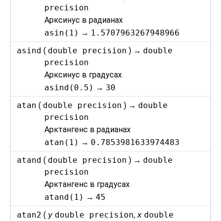
precision
Арксинус в радианах
asin(1)
→
1.5707963267948966
asind
(
double precision
) →
double
precision
Арксинус в градусах
asind(0.5)
→
30
atan
(
double precision
) →
double
precision
Арктангенс в радианах
atan(1)
→
0.7853981633974483
atand
(
double precision
) →
double
precision
Арктангенс в градусах
atand(1)
→
45
atan2
(
y
double precision
,
x
double