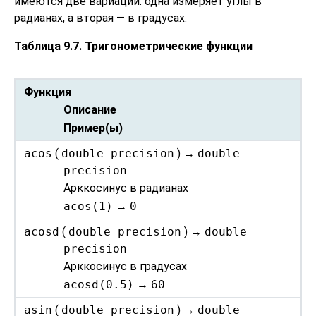
имеются две вариации: одна измеряет углы в
радианах, а вторая — в градусах.
Таблица 9.7. Тригонометрические функции
Функция
Описание
Пример(ы)
acos
(
double precision
) →
double
precision
Арккосинус в радианах
acos(1)
→
0
acosd
(
double precision
) →
double
precision
Арккосинус в градусах
acosd(0.5)
→
60
asin
(
double precision
) →
double