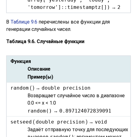
'tomorrow']::timestamptz[])
→
2
В
Таблице 9.6
перечислены все функции для
генерации случайных чисел.
Таблица 9.6. Случайные функции
Функция
Описание
Пример(ы)
random
( ) →
double precision
Возвращает случайное число в диапазоне
0.0 <= x < 1.0
random()
→
0.897124072839091
setseed
(
double precision
) →
void
Задаёт отправную точку для последующих
вызовов
random()
; аргументом может