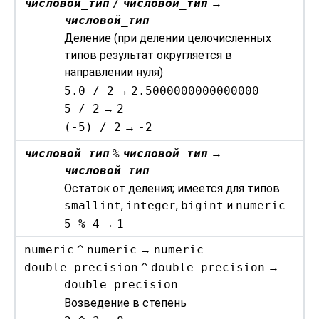
числовой_тип
/
числовой_тип
→
числовой_тип
Деление (при делении целочисленных
типов результат округляется в
направлении нуля)
5.0 / 2
→
2.5000000000000000
5 / 2
→
2
(-5) / 2
→
-2
числовой_тип
%
числовой_тип
→
числовой_тип
Остаток от деления; имеется для типов
smallint
,
integer
,
bigint
и
numeric
5 % 4
→
1
numeric
^
numeric
→
numeric
double precision
^
double precision
→
double precision
Возведение в степень