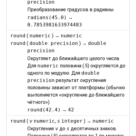
precision
Преобразование градусов в радианы
radians(45.0)
→
0.7853981633974483
round
(
numeric
) →
numeric
round
(
double precision
) →
double
precision
Округляет до ближайшего целого числа.
Для
numeric
половина (.5) округляется до
одного по модулю. Для
double
precision
результат округления
половины зависит от платформы (обычно
выполняется
«
округление до ближайшего
чётного
»
).
round(42.4)
→
42
round
(
v
numeric
,
s
integer
) →
numeric
Округление
v
до
s
десятичных знаков.
Половина (.5) округляется до 1 по модулю.