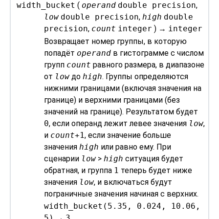
width_bucket
(
operand
double precision
,
low
double precision
,
high
double
precision
,
count
integer
) →
integer
Возвращает номер группы, в которую
попадёт
operand
в гистограмме с числом
групп
count
равного размера, в диапазоне
от
low
до
high
. Группы определяются
нижними границами (включая значения на
границе) и верхними границами (без
значений на границе). Результатом будет
0
, если операнд лежит левее значения
low
,
и
count
+1
, если значение больше
значения
high
или равно ему. При
сценарии
low
>
high
ситуация будет
обратная, и группа
1
теперь будет ниже
значения
low
, и включаться будут
пограничные значения начиная с верхних.
width_bucket(5.35, 0.024, 10.06,
5)
→
3