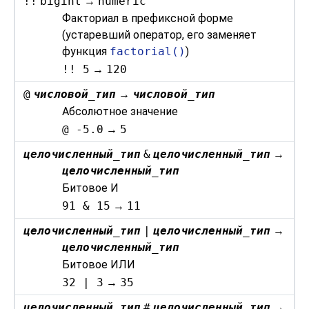
!!
bigint
→
numeric
Факториал в префиксной форме
(устаревший оператор, его заменяет
функция
factorial()
)
!! 5
→
120
@
числовой_тип
→
числовой_тип
Абсолютное значение
@ -5.0
→
5
целочисленный_тип
&
целочисленный_тип
→
целочисленный_тип
Битовое И
91 & 15
→
11
целочисленный_тип
|
целочисленный_тип
→
целочисленный_тип
Битовое ИЛИ
32 | 3
→
35
целочисленный_тип
#
целочисленный_тип
→