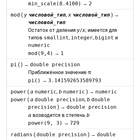
min_scale(8.4100)
→
2
mod
(
y
числовой_тип
,
x
числовой_тип
) →
числовой_тип
Остаток от деления
y
/
x
; имеется для
типов
smallint
,
integer
,
bigint
и
numeric
mod(9,4)
→
1
pi
( ) →
double precision
Приближённое значение
π
pi()
→
3.141592653589793
power
(
a
numeric
,
b
numeric
) →
numeric
power
(
a
double precision
,
b
double
precision
) →
double precision
a
возводится в степень
b
power(9, 3)
→
729
radians
(
double precision
) →
double