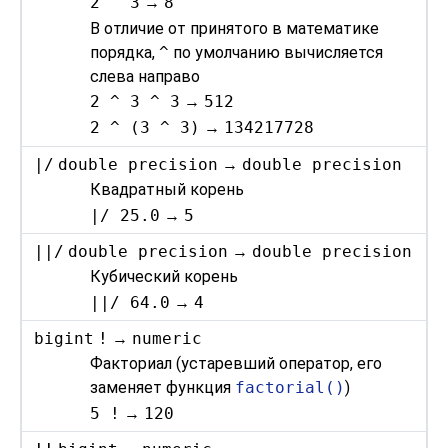
2 ^ 3
→
8
В отличие от принятого в математике
порядка,
^
по умолчанию вычисляется
слева направо
2 ^ 3 ^ 3
→
512
2 ^ (3 ^ 3)
→
134217728
|/
double precision
→
double precision
Квадратный корень
|/ 25.0
→
5
||/
double precision
→
double precision
Кубический корень
||/ 64.0
→
4
bigint
!
→
numeric
Факториал (устаревший оператор, его
заменяет функция
factorial()
)
5 !
→
120