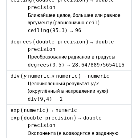
precision
Ближайшее целое, большее или равное
аргументу (равнозначно
ceil
)
ceiling(95.3)
→
96
degrees
(
double precision
) →
double
precision
Преобразование радианов в градусы
degrees(0.5)
→
28.64788975654116
div
(
y
numeric
,
x
numeric
) →
numeric
Целочисленный результат
y
/
x
(округлённый в направлении нуля)
div(9,4)
→
2
exp
(
numeric
) →
numeric
exp
(
double precision
) →
double
precision
Экспонента (
e
возводится в заданную