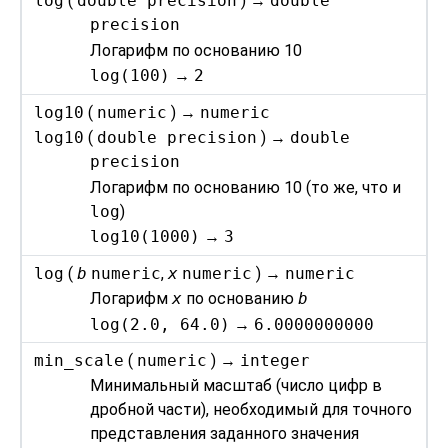
log
(
double precision
) →
double
precision
Логарифм по основанию 10
log(100)
→
2
log10
(
numeric
) →
numeric
log10
(
double precision
) →
double
precision
Логарифм по основанию 10 (то же, что и
log
)
log10(1000)
→
3
log
(
b
numeric
,
x
numeric
) →
numeric
Логарифм
x
по основанию
b
log(2.0, 64.0)
→
6.0000000000
min_scale
(
numeric
) →
integer
Минимальный масштаб (число цифр в
дробной части), необходимый для точного
представления заданного значения