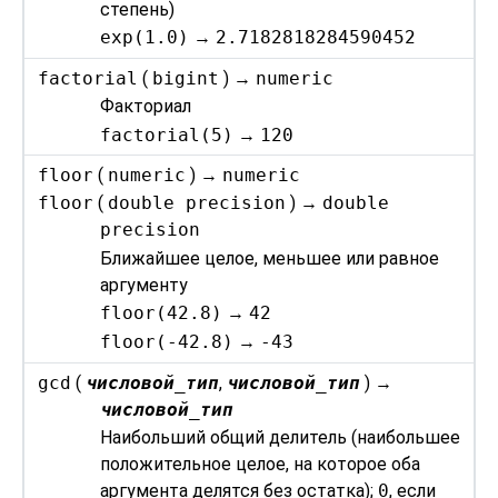
степень)
exp(1.0)
→
2.7182818284590452
factorial
(
bigint
) →
numeric
Факториал
factorial(5)
→
120
floor
(
numeric
) →
numeric
floor
(
double precision
) →
double
precision
Ближайшее целое, меньшее или равное
аргументу
floor(42.8)
→
42
floor(-42.8)
→
-43
gcd
(
числовой_тип
,
числовой_тип
) →
числовой_тип
Наибольший общий делитель (наибольшее
положительное целое, на которое оба
аргумента делятся без остатка);
0
, если