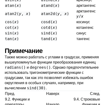
atan(
x
)
atand(
x
)
арктангенс
арктангенс
atan2(
y
,
x
)
atan2d(
y
,
x
)
y
/
x
cos(
x
)
cosd(
x
)
косинус
cot(
x
)
cotd(
x
)
котангенс
sin(
x
)
sind(
x
)
синус
tan(
x
)
tand(
x
)
тангенс
Примечание
Также можно работать с углами в градусах, применяя
вышеупомянутые функции преобразования единиц
radians()
degrees()
и
. Однако предпочтительнее
использовать тригонометрические функции с
градусами, так как это позволяет избежать ошибок
округления в особых случаях, например, при
sind(30)
вычислении
.
Пред.
Наверх
След.
9.2. Функции и
9.4. Строковые
операторы
Начало
функции и