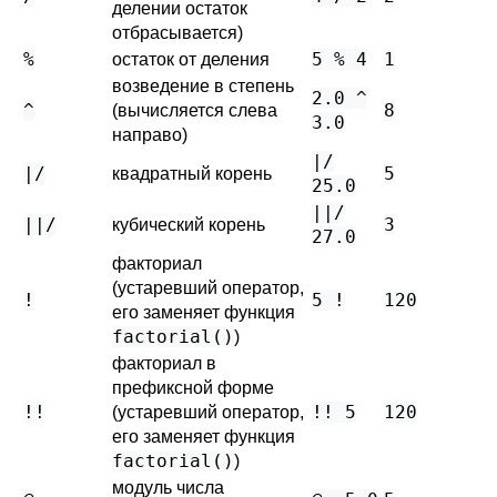
делении остаток
отбрасывается)
%
5 % 4
1
остаток от деления
возведение в степень
2.0 ^
^
8
(вычисляется слева
3.0
направо)
|/
|/
5
квадратный корень
25.0
||/
||/
3
кубический корень
27.0
факториал
(устаревший оператор,
!
5 !
120
его заменяет функция
factorial()
)
факториал в
префиксной форме
!!
!! 5
120
(устаревший оператор,
его заменяет функция
factorial()
)
модуль числа