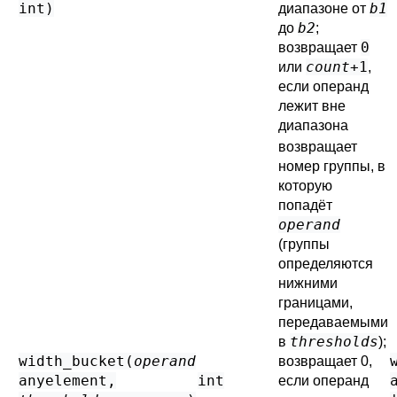
int
)
b1
диапазоне от
b2
до
;
0
возвращает
count
+1
или
,
если операнд
лежит вне
диапазона
возвращает
номер группы, в
которую
попадёт
operand
(группы
определяются
нижними
границами,
передаваемыми
thresholds
в
);
width_bucket(
operand
возвращает 0,
anyelement
,
int
если операнд