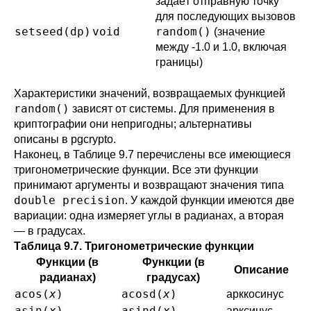
задаёт отправную точку
для последующих вызовов
setseed(
dp
)
void
random()
(значение
между -1.0 и 1.0, включая
границы)
Характеристики значений, возвращаемых функцией
random()
зависят от системы. Для применения в
криптографии они непригодны; альтернативы
описаны в
pgcrypto
.
Наконец, в
Таблице 9.7
перечислены все имеющиеся
тригонометрические функции. Все эти функции
принимают аргументы и возвращают значения типа
double precision
. У каждой функции имеются две
вариации: одна измеряет углы в радианах, а вторая
— в градусах.
Таблица 9.7. Тригонометрические функции
Функции (в
Функции (в
Описание
радианах)
градусах)
acos(
x
)
acosd(
x
)
арккосинус
asin(
x
)
asind(
x
)
арксинус