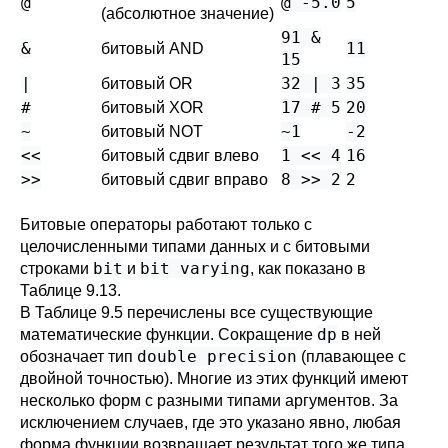
@
@ -5.0
5
(абсолютное значение)
91 &
&
11
битовый AND
15
|
32 | 3
35
битовый OR
#
17 # 5
20
битовый XOR
~
~1
-2
битовый NOT
<<
1 << 4
16
битовый сдвиг влево
>>
8 >> 2
2
битовый сдвиг вправо
Битовые операторы работают только с
целочисленными типами данных и с битовыми
bit
bit varying
строками
и
, как показано в
Таблице 9.13
.
В
Таблице 9.5
перечислены все существующие
dp
математические функции. Сокращение
в ней
double precision
обозначает тип
(плавающее с
двойной точностью). Многие из этих функций имеют
несколько форм с разными типами аргументов. За
исключением случаев, где это указано явно, любая
форма функции возвращает результат того же типа,