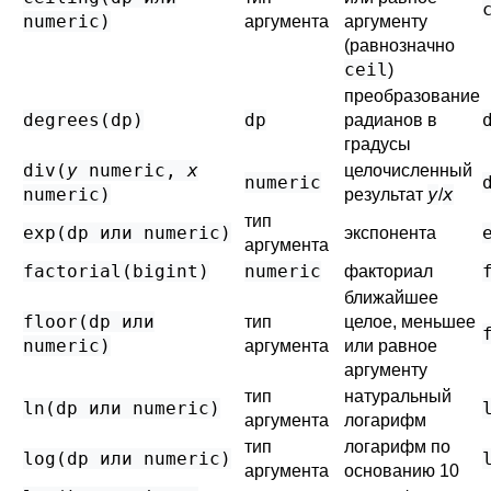
numeric
)
аргумента
аргументу
(равнозначно
ceil
)
преобразование
degrees(
dp
)
dp
радианов в
градусы
div(
y
numeric
,
x
целочисленный
numeric
numeric
)
y
x
результат
/
тип
exp(
dp
или
numeric
)
экспонента
аргумента
factorial(
bigint
)
numeric
факториал
ближайшее
floor(
dp
или
тип
целое, меньшее
numeric
)
аргумента
или равное
аргументу
тип
натуральный
ln(
dp
или
numeric
)
аргумента
логарифм
тип
логарифм по
log(
dp
или
numeric
)
аргумента
основанию 10