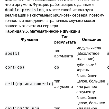
что и аргумент. Функции, работающие с данными
double precision
, в массе своей используют
реализации из системных библиотек сервера, поэтому
точность и поведение в граничных случаях может
зависеть от системы сервера.
Таблица 9.5. Математические функции
Тип
Функция
Описание
результата
модуль числа
тип
abs(
x
)
(абсолютное
аргумента
значение)
кубический
cbrt(
dp
)
dp
корень
ближайшее
тип
целое, большее
ceil(
dp
или
numeric
)
аргумента
или равное
аргументу
ближайшее
целое, большее
ceiling(
dp
или
тип
или равное