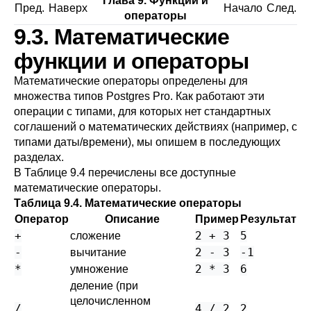
Глава 9. Функции и
Пред.
Наверх
Начало
След.
операторы
9.3. Математические
функции и операторы
Математические операторы определены для
множества типов
Postgres Pro
. Как работают эти
операции с типами, для которых нет стандартных
соглашений о математических действиях (например, с
типами даты/времени), мы опишем в последующих
разделах.
В
Таблице 9.4
перечислены все доступные
математические операторы.
Таблица 9.4. Математические операторы
Оператор
Описание
Пример
Результат
+
2 + 3
5
сложение
-
2 - 3
-1
вычитание
*
2 * 3
6
умножение
деление (при
целочисленном
/
4 / 2
2