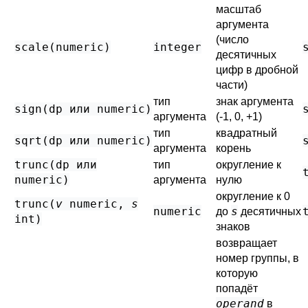
масштаб
аргумента
(число
scale(
numeric
)
integer
десятичных
цифр в дробной
части)
тип
знак аргумента
sign(
dp
или
numeric
)
аргумента
(-1, 0, +1)
тип
квадратный
sqrt(
dp
или
numeric
)
аргумента
корень
trunc(
dp
или
тип
округление к
numeric
)
аргумента
нулю
округление к 0
trunc(
v
numeric
,
s
numeric
s
до
десятичных
int
)
знаков
возвращает
номер группы, в
которую
попадёт
operand
в