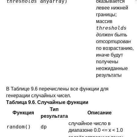
thresholds
anyarray
)
оказывается
левее нижней
границы;
массив
thresholds
должен быть
отсортирован
по возрастанию,
иначе будут
получены
неожиданные
результаты
В
Таблице 9.6
перечислены все функции для
генерации случайных чисел.
Таблица 9.6. Случайные функции
Тип
Функция
Описание
результата
случайное число в
random()
dp
диапазоне 0.0 <= x < 1.0