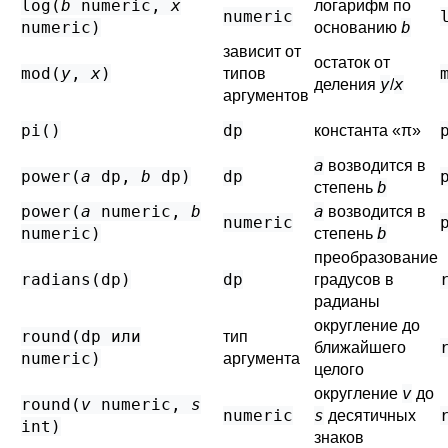
log(
b
numeric
,
x
логарифм по
numeric
numeric
)
b
основанию
зависит от
остаток от
mod(
y
,
x
)
типов
y
x
деления
/
аргументов
pi()
dp
константа
«
π
»
a
возводится в
power(
a
dp
,
b
dp
)
dp
b
степень
power(
a
numeric
,
b
a
возводится в
numeric
numeric
)
b
степень
преобразование
radians(
dp
)
dp
градусов в
радианы
округление до
round(
dp
или
тип
ближайшего
numeric
)
аргумента
целого
v
округление
до
round(
v
numeric
,
s
numeric
s
десятичных
int
)
знаков