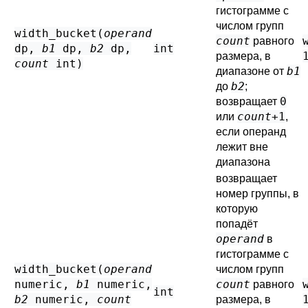
гистограмме с
числом групп
width_bucket(
operand
count
равного
dp
,
b1
dp
,
b2
dp
,
int
размера, в
count
int
)
b1
диапазоне от
b2
до
;
0
возвращает
count
+1
или
,
если операнд
лежит вне
диапазона
возвращает
номер группы, в
которую
попадёт
operand
в
гистограмме с
width_bucket(
operand
числом групп
numeric
,
b1
numeric
,
count
равного
int
b2
numeric
,
count
размера, в