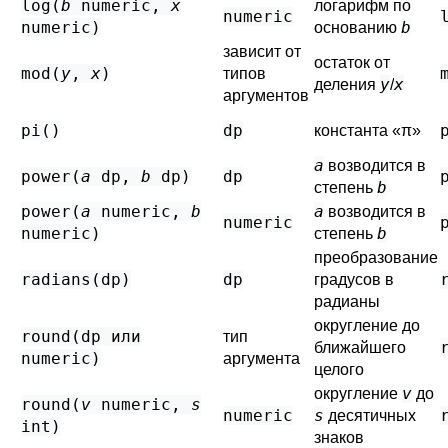
log(
b
numeric
,
x
логарифм по
numeric
numeric
)
b
основанию
зависит от
остаток от
mod(
y
,
x
)
типов
y
x
деления
/
аргументов
pi()
dp
константа
«
π
»
a
возводится в
power(
a
dp
,
b
dp
)
dp
b
степень
power(
a
numeric
,
b
a
возводится в
numeric
numeric
)
b
степень
преобразование
radians(
dp
)
dp
градусов в
радианы
округление до
round(
dp
или
тип
ближайшего
numeric
)
аргумента
целого
v
округление
до
round(
v
numeric
,
s
numeric
s
десятичных
int
)
знаков