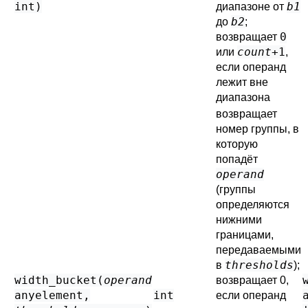
int
)
b1
диапазоне от
b2
до
;
0
возвращает
count
+1
или
,
если операнд
лежит вне
диапазона
возвращает
номер группы, в
которую
попадёт
operand
(группы
определяются
нижними
границами,
передаваемыми
thresholds
в
);
width_bucket(
operand
возвращает 0,
anyelement
,
int
если операнд