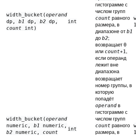
гистограмме с
числом групп
width_bucket(
operand
count
равного
dp
,
b1
dp
,
b2
dp
,
int
размера, в
count
int
)
b1
диапазоне от
b2
до
;
0
возвращает
count
+1
или
,
если операнд
лежит вне
диапазона
возвращает
номер группы, в
которую
попадёт
operand
в
гистограмме с
width_bucket(
operand
числом групп
numeric
,
b1
numeric
,
count
равного
int
b2
numeric
,
count
размера, в