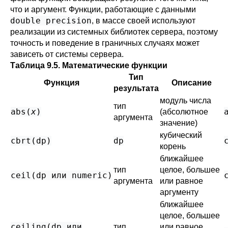
что и аргумент. Функции, работающие с данными
double precision
, в массе своей используют
реализации из системных библиотек сервера, поэтому
точность и поведение в граничных случаях может
зависеть от системы сервера.
Таблица 9.5. Математические функции
Тип
Функция
Описание
результата
модуль числа
тип
abs(
x
)
(абсолютное
аргумента
значение)
кубический
cbrt(
dp
)
dp
корень
ближайшее
тип
целое, большее
ceil(
dp
или
numeric
)
аргумента
или равное
аргументу
ближайшее
целое, большее
ceiling(
dp
или
тип
или равное