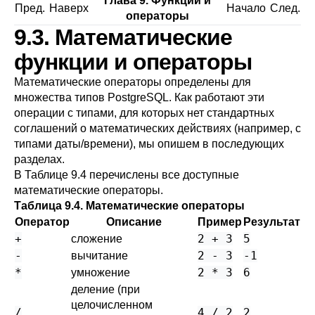
Глава 9. Функции и
Пред.
Наверх
Начало
След.
операторы
9.3. Математические
функции и операторы
Математические операторы определены для
множества типов
PostgreSQL
. Как работают эти
операции с типами, для которых нет стандартных
соглашений о математических действиях (например, с
типами даты/времени), мы опишем в последующих
разделах.
В
Таблице 9.4
перечислены все доступные
математические операторы.
Таблица 9.4. Математические операторы
Оператор
Описание
Пример
Результат
+
2 + 3
5
сложение
-
2 - 3
-1
вычитание
*
2 * 3
6
умножение
деление (при
целочисленном
/
4 / 2
2