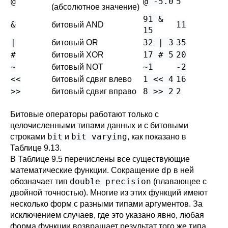
@
@ -5.0
5
(абсолютное значение)
91 &
&
11
битовый AND
15
|
32 | 3
35
битовый OR
#
17 # 5
20
битовый XOR
~
~1
-2
битовый NOT
<<
1 << 4
16
битовый сдвиг влево
>>
8 >> 2
2
битовый сдвиг вправо
Битовые операторы работают только с
целочисленными типами данных и с битовыми
bit
bit varying
строками
и
, как показано в
Таблице 9.13
.
В
Таблице 9.5
перечислены все существующие
dp
математические функции. Сокращение
в ней
double precision
обозначает тип
(плавающее с
двойной точностью). Многие из этих функций имеют
несколько форм с разными типами аргументов. За
исключением случаев, где это указано явно, любая
форма функции возвращает результат того же типа,