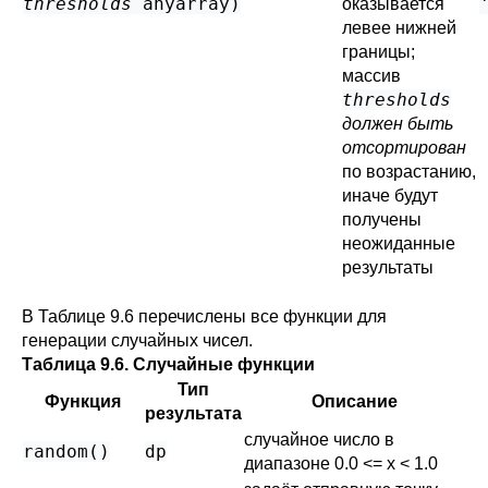
thresholds
anyarray
)
оказывается
левее нижней
границы;
массив
thresholds
должен быть
отсортирован
по возрастанию,
иначе будут
получены
неожиданные
результаты
В
Таблице 9.6
перечислены все функции для
генерации случайных чисел.
Таблица 9.6. Случайные функции
Тип
Функция
Описание
результата
случайное число в
random()
dp
диапазоне 0.0 <= x < 1.0