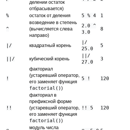
делении остаток
отбрасывается)
%
5 % 4
1
остаток от деления
возведение в степень
2.0 ^
^
8
(вычисляется слева
3.0
направо)
|/
|/
5
квадратный корень
25.0
||/
||/
3
кубический корень
27.0
факториал
(устаревший оператор,
!
5 !
120
его заменяет функция
factorial()
)
факториал в
префиксной форме
!!
!! 5
120
(устаревший оператор,
его заменяет функция
factorial()
)
модуль числа