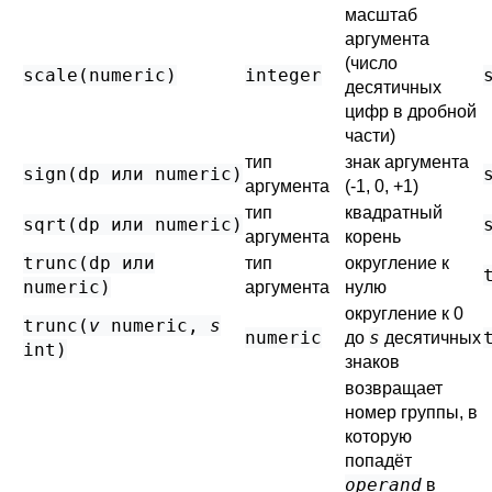
масштаб
аргумента
(число
scale(
numeric
)
integer
десятичных
цифр в дробной
части)
тип
знак аргумента
sign(
dp
или
numeric
)
аргумента
(-1, 0, +1)
тип
квадратный
sqrt(
dp
или
numeric
)
аргумента
корень
trunc(
dp
или
тип
округление к
numeric
)
аргумента
нулю
округление к 0
trunc(
v
numeric
,
s
numeric
s
до
десятичных
int
)
знаков
возвращает
номер группы, в
которую
попадёт
operand
в