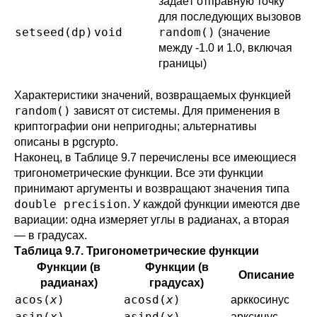
задаёт отправную точку
для последующих вызовов
setseed(
dp
)
void
random()
(значение
между -1.0 и 1.0, включая
границы)
Характеристики значений, возвращаемых функцией
random()
зависят от системы. Для применения в
криптографии они непригодны; альтернативы
описаны в
pgcrypto
.
Наконец, в
Таблице 9.7
перечислены все имеющиеся
тригонометрические функции. Все эти функции
принимают аргументы и возвращают значения типа
double precision
. У каждой функции имеются две
вариации: одна измеряет углы в радианах, а вторая
— в градусах.
Таблица 9.7. Тригонометрические функции
Функции (в
Функции (в
Описание
радианах)
градусах)
acos(
x
)
acosd(
x
)
арккосинус
asin(
x
)
asind(
x
)
арксинус