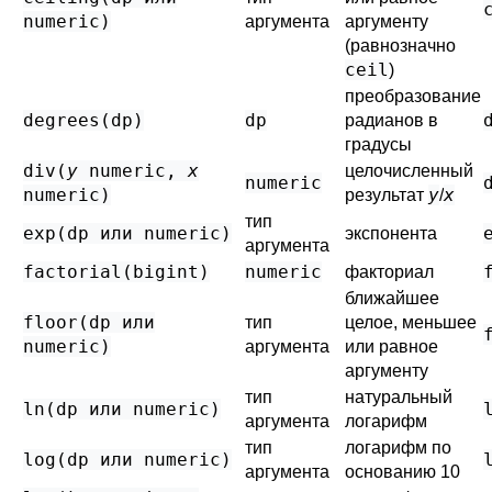
numeric
)
аргумента
аргументу
(равнозначно
ceil
)
преобразование
degrees(
dp
)
dp
радианов в
градусы
div(
y
numeric
,
x
целочисленный
numeric
numeric
)
y
x
результат
/
тип
exp(
dp
или
numeric
)
экспонента
аргумента
factorial(
bigint
)
numeric
факториал
ближайшее
floor(
dp
или
тип
целое, меньшее
numeric
)
аргумента
или равное
аргументу
тип
натуральный
ln(
dp
или
numeric
)
аргумента
логарифм
тип
логарифм по
log(
dp
или
numeric
)
аргумента
основанию 10