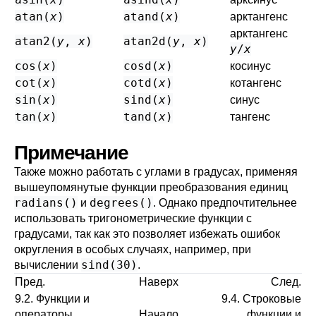
atan(
x
)
atand(
x
)
арктангенс
арктангенс
atan2(
y
,
x
)
atan2d(
y
,
x
)
y
/
x
cos(
x
)
cosd(
x
)
косинус
cot(
x
)
cotd(
x
)
котангенс
sin(
x
)
sind(
x
)
синус
tan(
x
)
tand(
x
)
тангенс
Примечание
Также можно работать с углами в градусах, применяя
вышеупомянутые функции преобразования единиц
radians()
degrees()
и
. Однако предпочтительнее
использовать тригонометрические функции с
градусами, так как это позволяет избежать ошибок
округления в особых случаях, например, при
sind(30)
вычислении
.
Пред.
Наверх
След.
9.2. Функции и
9.4. Строковые
операторы
Начало
функции и