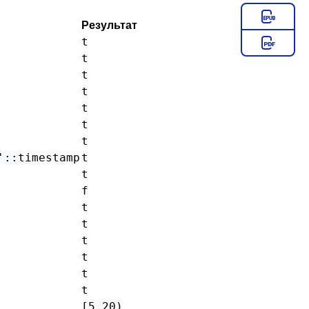
Результат
t
t
t
t
t
t
t
'::timestamp
t
t
f
t
t
t
t
t
t
[5,20)