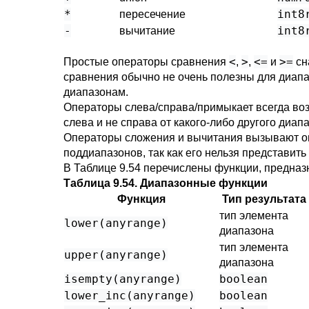
*
int8
пересечение
-
int8
вычитание
<
>
<=
>=
Простые операторы сравнения
,
,
и
сн
сравнения обычно не очень полезны для диап
диапазонам.
Операторы слева/справа/примыкает всегда возвр
слева и не справа от какого-либо другого диап
Операторы сложения и вычитания вызывают ош
поддиапазонов, так как его нельзя представить
В
Таблице 9.54
перечислены функции, предназ
Таблица 9.54. Диапазонные функции
Функция
Тип результата
тип элемента
lower
(
anyrange
)
диапазона
тип элемента
upper
(
anyrange
)
диапазона
isempty
(
anyrange
)
boolean
lower_inc
(
anyrange
)
boolean