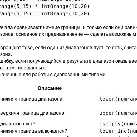
range(5,15) * int8range(10,20)
range(5,15) - int8range(10,20)
ачала сравнивают нижние границы, и только если они равн
азонов; основное их предназначение — сделать возможным
ащают false, если один из диапазонов пуст; то есть, счита
азона.
ибку, если получающийся в результате диапазон оказывае
 в этом типе данных.
наченные для работы с диапазонными типами.
Описание
lower(numran
нижняя граница диапазона
upper(numran
верхняя граница диапазона
isempty(numr
диапазон пуст?
lower_inc(nu
нижняя граница включается?