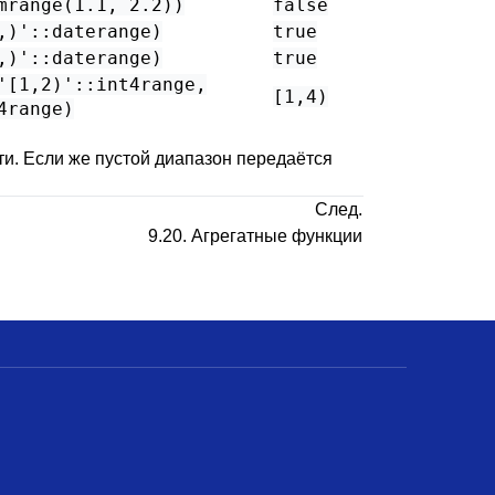
mrange(1.1, 2.2))
false
,)'::daterange)
true
,)'::daterange)
true
'[1,2)'::int4range,
[1,4)
4range)
и. Если же пустой диапазон передаётся
След.
9.20. Агрегатные функции