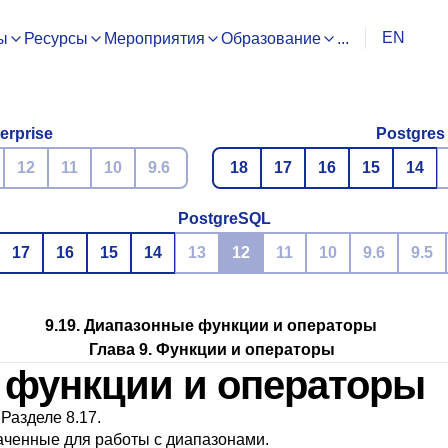
EN
ы
Ресурсы
Мероприятия
Образование
...
erprise
Postgres
12
11
10
9.6
18
17
16
15
14
PostgreSQL
17
16
15
14
13
12
11
10
9.6
9.5
9.19. Диапазонные функции и операторы
Глава 9. Функции и операторы
е функции и операторы
в
Разделе 8.17
.
ченные для работы с диапазонами.