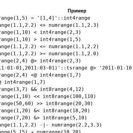
Пример
range(1,5) = '[1,4]'::int4range
ange(1.1,2.2) <> numrange(1.1,2.3)
range(1,10) < int4range(2,3)
range(1,10) > int4range(1,5)
ange(1.1,2.2) <= numrange(1.1,2.2)
ange(1.1,2.2) >= numrange(1.1,2.0)
range(2,4) @> int4range(2,3)
11-01-01,2011-03-01)'::tsrange @> '2011-01-10
range(2,4) <@ int4range(1,7)
@ int4range(1,7)
range(3,7) && int8range(4,12)
range(1,10) << int8range(100,110)
range(50,60) >> int8range(20,30)
range(1,20) &< int8range(18,20)
range(7,20) &> int8range(5,10)
ange(1.1,2.2) -|- numrange(2.2,3.3)
ange(5,15) + numrange(10,20)