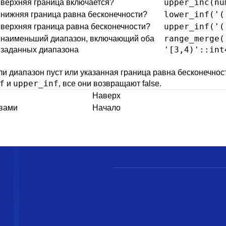
upper_inc(nu
верхняя граница включается?
lower_inf('(
нижняя граница равна бесконечности?
upper_inf('(
верхняя граница равна бесконечности?
range_merge(
наименьший диапазон, включающий оба
'[3,4)'::int
заданных диапазона
 диапазон пуст или указанная граница равна бесконечност
f
upper_inf
и
, все они возвращают false.
Наверх
ивами
Начало