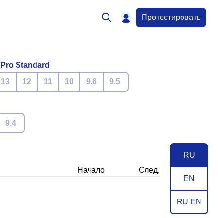
Протестировать
 Pro Standard
13
12
11
10
9.6
9.5
9.4
RU
Начало
След.
EN
RU EN