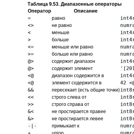
Таблица 9.53. Диапазонные операторы
Оператор
Описание
=
int4
равно
<>
numr
не равно
<
int4
меньше
>
int4
больше
<=
numr
меньше или равно
>=
numr
больше или равно
@>
int4
содержит диапазон
@>
'[20
содержит элемент
<@
int4
диапазон содержится в
<@
42 <
элемент содержится в
&&
int8
пересекает (есть общие точки)
<<
int8
строго слева от
>>
int8
строго справа от
&<
int8
не простирается правее
&>
int8
не простирается левее
-|-
numr
примыкает к
+
numr
union