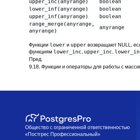
upper_inc
(
anyrange
)
boolean
lower_inf
(
anyrange
)
boolean
upper_inf
(
anyrange
)
boolean
range_merge
(
anyrange
,
anyrange
anyrange
)
lower
upper
Функции
и
возвращают NULL, если
lower_inc
upper_inc
lower_in
функциям
,
,
Пред.
9.18. Функции и операторы для работы с масс
Общество с ограниченной ответственностью
«Постгрес Профессиональный»