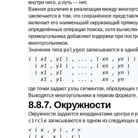
внутри него, а путь — нет.
Важное различие в реализации между многоуг
заключается в том, что сохранённое представ
включает его наименьший окружающий прямоуг
определённые операции поиска, хотя вычисле
прямоугольника добавляет издержки при пост
многоугольников.
polygon
Значения типа
записываются в одной
( ( 
x1
 , 
y1
 ) , ... , ( 
xn
 , 
yn
 ) )

  ( 
x1
 , 
y1
 ) , ... , ( 
xn
 , 
yn
 )

  ( 
x1
 , 
y1
   , ... ,   
xn
 , 
yn
 )

x1
 , 
y1
   , ... ,   
xn
 , 
yn
где точки задают узлы сегментов, образующих 
Выводятся многоугольники в первом формате.
8.8.7. Окружности
Окружности задаются координатами центра и р
circle
записываются в одном из следующих 
< ( 
x
 , 
y
 ) , 
r
 >

( ( 
x
 , 
y
 ) , 
r
 )
