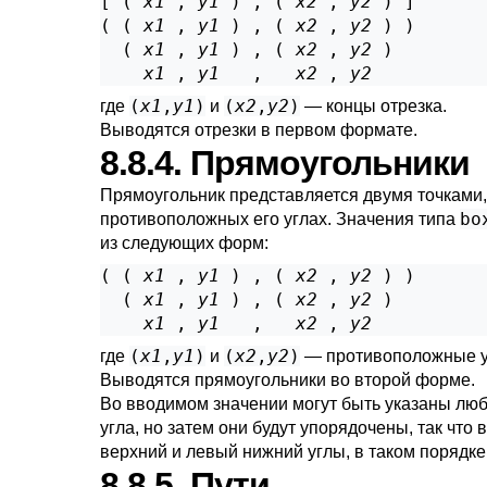
[ ( 
x1
 , 
y1
 ) , ( 
x2
 , 
y2
 ) ]

( ( 
x1
 , 
y1
 ) , ( 
x2
 , 
y2
 ) )

  ( 
x1
 , 
y1
 ) , ( 
x2
 , 
y2
 )

x1
 , 
y1
   ,   
x2
 , 
y2
(
x1
,
y1
)
(
x2
,
y2
)
где
и
— концы отрезка.
Выводятся отрезки в первом формате.
8.8.4. Прямоугольники
Прямоугольник представляется двумя точками
bo
противоположных его углах. Значения типа
из следующих форм:
( ( 
x1
 , 
y1
 ) , ( 
x2
 , 
y2
 ) )

  ( 
x1
 , 
y1
 ) , ( 
x2
 , 
y2
 )

x1
 , 
y1
   ,   
x2
 , 
y2
(
x1
,
y1
)
(
x2
,
y2
)
где
и
— противоположные у
Выводятся прямоугольники во второй форме.
Во вводимом значении могут быть указаны лю
угла, но затем они будут упорядочены, так что
верхний и левый нижний углы, в таком порядке
8.8.5. Пути