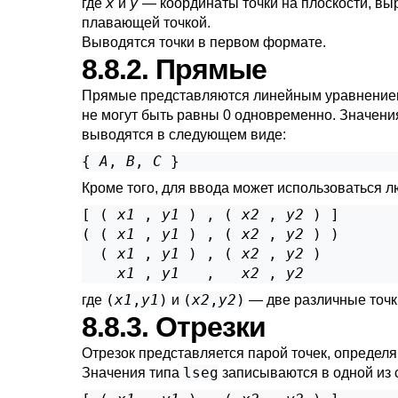
x
y
где
и
— координаты точки на плоскости, в
плавающей точкой.
Выводятся точки в первом формате.
8.8.2. Прямые
Прямые представляются линейным уравнени
не могут быть равны 0 одновременно. Значени
выводятся в следующем виде:
{ 
A
, 
B
, 
C
Кроме того, для ввода может использоваться л
[ ( 
x1
 , 
y1
 ) , ( 
x2
 , 
y2
 ) ]

( ( 
x1
 , 
y1
 ) , ( 
x2
 , 
y2
 ) )

  ( 
x1
 , 
y1
 ) , ( 
x2
 , 
y2
 )

x1
 , 
y1
   ,   
x2
 , 
y2
(
x1
,
y1
)
(
x2
,
y2
)
где
и
— две различные точк
8.8.3. Отрезки
Отрезок представляется парой точек, определ
lseg
Значения типа
записываются в одной из