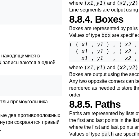
(
x1
,
y1
)
(
x2
,
y2
)
where
and
Line segments are output using t
8.8.4. Boxes
Boxes are represented by pairs o
box
Values of type
are specified
( ( 
x1
 , 
y1
 ) , ( 
x2
 ,
  ( 
x1
 , 
y1
 ) , ( 
x2
 ,
, находящимися в
x1
 , 
y1
   ,   
x2
 ,
x
записываются в одной
(
x1
,
y1
)
(
x2
,
y2
)
where
and
Boxes are output using the sec
Any two opposite corners can be 
reordered as needed to store the 
order.
8.8.5. Paths
глы прямоугольника.
Paths are represented by lists 
бые два противоположных
the first and last points in the 
 внутри сохранятся правый
where the first and last points 
.
path
Values of type
are specifi