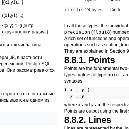
[(x1,y1),...]
circle
24 bytes
Circle
((x1,y1),...)
<(x,y),r> (центр
In all these types, the individua
окружности и радиус)
precision
float8
(
) number
A rich set of functions and oper
ятся как числа типа
operations such as scaling, trans
They are explained in
Section 9
8.8.1. Points
раций, в частности
ересечений,
PostgreSQL
Points are the fundamental two-
ов. Они рассматриваются
point
types. Values of type
are
syntaxes:
( 
x
 , 
y
 )

го строятся все остальные
x
 , 
y
писываются в одном из
x
y
where
and
are the respectiv
Points are output using the first
8.8.2. Lines
Lines are represented by the li