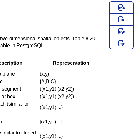
two-dimensional spatial objects.
Table 8.20
lable in
PostgreSQL
.
scription
Representation
a plane
(x,y)
ne
{A,B,C}
ne segment
((x1,y1),(x2,y2))
lar box
((x1,y1),(x2,y2))
th (similar to
((x1,y1),...)
h
[(x1,y1),...]
similar to closed
((x1,y1),...)