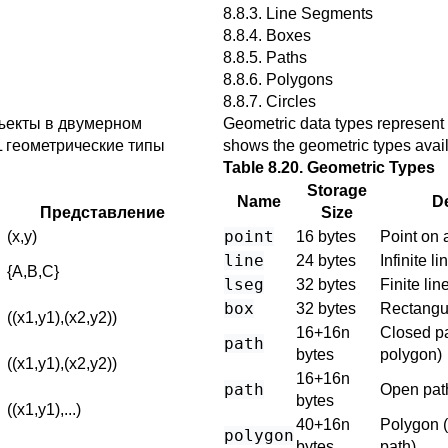
8.8.3. Line Segments
8.8.4. Boxes
8.8.5. Paths
8.8.6. Polygons
8.8.7. Circles
ъекты в двумерном
Geometric data types represent 
L
геометрические типы
shows the geometric types avai
Table 8.20. Geometric Types
Storage
Name
De
Представление
Size
point
(x,y)
16 bytes
Point on 
line
24 bytes
Infinite li
{A,B,C}
lseg
32 bytes
Finite li
box
32 bytes
Rectangu
((x1,y1),(x2,y2))
16+16n
Closed pa
path
bytes
polygon)
((x1,y1),(x2,y2))
16+16n
path
Open pat
bytes
((x1,y1),...)
40+16n
Polygon (
polygon
bytes
path)