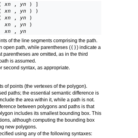
( 
xn
 , 
yn
 ) ]

( 
xn
 , 
yn
 ) )

( 
xn
 , 
yn
 )

  
xn
 , 
yn
 )

  
xn
 , 
yn
nts of the line segments comprising the path.
()
an open path, while parentheses (
) indicate a
 parentheses are omitted, as in the third
 path is assumed.
 or second syntax, as appropriate.
s of points (the vertexes of the polygon).
sed paths; the essential semantic difference is
nclude the area within it, while a path is not.
ference between polygons and paths is that
olygon includes its smallest bounding box. This
tions, although computing the bounding box
ng new polygons.
cified using any of the following syntaxes: