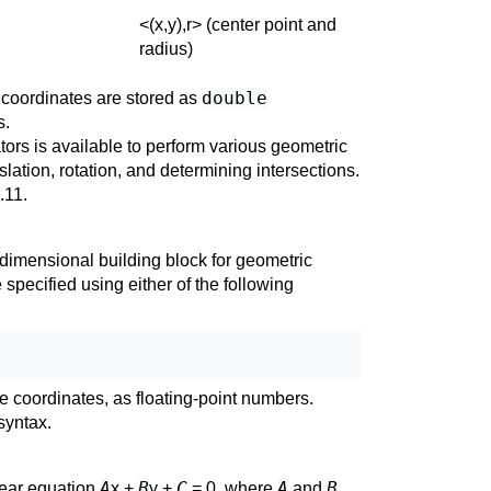
<(x,y),r> (center point and
radius)
double
l coordinates are stored as
s.
ators is available to perform various geometric
lation, rotation, and determining intersections.
.11
.
dimensional building block for geometric
 specified using either of the following
e coordinates, as floating-point numbers.
 syntax.
A
B
C
A
B
near equation
x +
y +
= 0, where
and