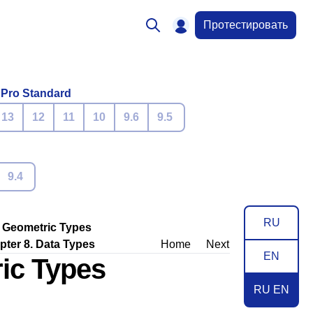
Протестировать
 Pro Standard
13
12
11
10
9.6
9.5
9.4
RU
. Geometric Types
pter 8. Data Types
Home
Next
EN
ric Types
RU EN