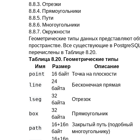
8.8.3. Отрезки
8.8.4. Прямоугольники
8.8.5. Пути
8.8.6. Многоугольники
8.8.7. Окружности
Геометрические типы данных представляют об
пространстве. Все существующие в
PostgreSQ
перечислены в
Таблице 8.20
.
Таблица 8.20. Геометрические типы
Имя
Размер
Описание
point
16 байт
Точка на плоскости
24
line
Бесконечная прямая
байта
32
lseg
Отрезок
байта
32
box
Прямоугольник
байта
16+16n
Закрытый путь (подобный
path
байт
многоугольнику)
16+16n