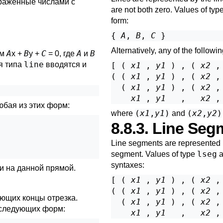
ыраженные числами с
are not both zero. Values of typ
form:
{ 
A
, 
B
, 
C
Alternatively, any of the followi
A
B
C
A
B
ем
x +
y +
= 0, где
и
line
я типа
вводятся и
[ ( 
x1
 , 
y1
 ) , ( 
x2
 ,
( ( 
x1
 , 
y1
 ) , ( 
x2
 ,
  ( 
x1
 , 
y1
 ) , ( 
x2
 ,
x1
 , 
y1
   ,   
x2
 ,
юбая из этих форм:
(
x1
,
y1
)
(
x2
,
y2
)
where
and
8.8.3. Line Seg
Line segments are represented by
lseg
segment. Values of type
a
syntaxes:
и на данной прямой.
[ ( 
x1
 , 
y1
 ) , ( 
x2
 ,
( ( 
x1
 , 
y1
 ) , ( 
x2
 ,
яющих концы отрезка.
  ( 
x1
 , 
y1
 ) , ( 
x2
 ,
 следующих форм:
x1
 , 
y1
   ,   
x2
 ,