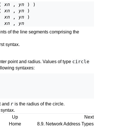
( 
xn
 , 
yn
 ) )

( 
xn
 , 
yn
 )

  
xn
 , 
yn
 )

  
xn
 , 
yn
ints of the line segments comprising the
rst syntax.
circle
ter point and radius. Values of type
ollowing syntaxes:
r
nt and
is the radius of the circle.
 syntax.
Up
Next
Home
8.9. Network Address Types