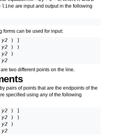
line
e
are input and output in the following
ng forms can be used for input:
 
y2
 ) ]

 
y2
 ) )

 
y2
 )

 
y2
are two different points on the line.
ments
 pairs of points that are the endpoints of the
re specified using any of the following
 
y2
 ) ]

 
y2
 ) )

 
y2
 )

 
y2