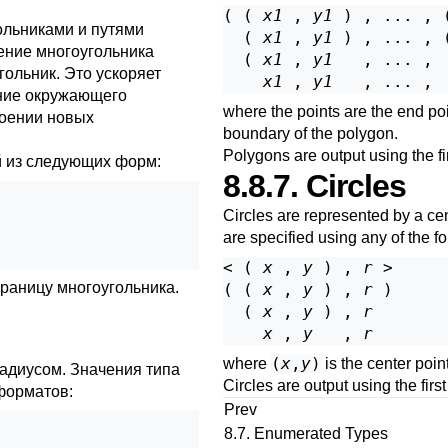
( ( 
x1
 , 
y1
 ) , ... , 
ольниками и путями
  ( 
x1
 , 
y1
 ) , ... , 
ление многоугольника
  ( 
x1
 , 
y1
   , ... , 
ольник. Это ускоряет
x1
 , 
y1
   , ... , 
ние окружающего
where the points are the end po
роении новых
boundary of the polygon.
Polygons are output using the fi
 из следующих форм:
8.8.7. Circles
Circles are represented by a cen
are specified using any of the f
< ( 
x
 , 
y
 ) , 
r
 >

границу многоугольника.
( ( 
x
 , 
y
 ) , 
r
 )

  ( 
x
 , 
y
 ) , 
r
x
 , 
y
   , 
r
(
x
,
y
)
where
is the center poi
адиусом. Значения типа
Circles are output using the first
форматов:
Prev
8.7. Enumerated Types