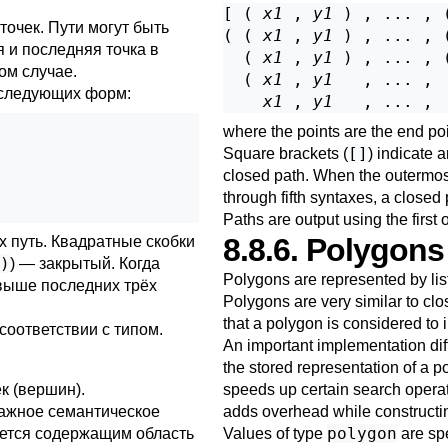
[ ( 
x1
 , 
y1
 ) , ... , 
очек. Пути могут быть
( ( 
x1
 , 
y1
 ) , ... , 
я и последняя точка в
  ( 
x1
 , 
y1
 ) , ... , 
ном случае.
  ( 
x1
 , 
y1
   , ... , 
 следующих форм:
x1
 , 
y1
   , ... , 
where the points are the end poi
[]
Square brackets (
) indicate 
closed path. When the outermost
through fifth syntaxes, a closed
Paths are output using the first
8.8.6. Polygons
х путь. Квадратные скобки
)
) — закрытый. Когда
Polygons are represented by list
 выше последних трёх
Polygons are very similar to clo
that a polygon is considered to i
соответствии с типом.
An important implementation dif
the stored representation of a p
к (вершин).
speeds up certain search opera
важное семантическое
adds overhead while constructi
polygon
тается содержащим область
Values of type
are spe