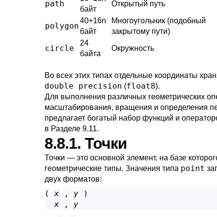
path
Открытый путь
байт
40+16n
Многоугольник (подобный
polygon
байт
закрытому пути)
24
circle
Окружность
байта
Во всех этих типах отдельные координаты хран
double precision
float8
(
).
Для выполнения различных геометрических опе
масштабирования, вращения и определения п
предлагает богатый набор функций и оператор
в
Разделе 9.11
.
8.8.1. Точки
Точки — это основной элемент, на базе которо
point
геометрические типы. Значения типа
за
двух форматов:
( 
x
 , 
y
 )

x
 , 
y