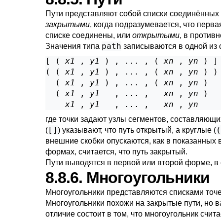
Пути представляют собой списки соединённых т
закрытыми
, когда подразумевается, что перва
списке соединены, или
открытыми
, в против
path
Значения типа
записываются в одной из
[ ( 
x1
 , 
y1
 ) , ... , ( 
xn
 , 
yn
 ) ]

( ( 
x1
 , 
y1
 ) , ... , ( 
xn
 , 
yn
 ) )

  ( 
x1
 , 
y1
 ) , ... , ( 
xn
 , 
yn
 )

  ( 
x1
 , 
y1
   , ... ,   
xn
 , 
yn
 )

x1
 , 
y1
   , ... ,   
xn
 , 
yn
где точки задают узлы сегментов, составляющи
[]
(
(
) указывают, что путь открытый, а круглые (
внешние скобки опускаются, как в показанных
формах, считается, что путь закрытый.
Пути выводятся в первой или второй форме, в 
8.8.6. Многоугольники
Многоугольники представляются списками точе
Многоугольники похожи на закрытые пути, но 
отличие состоит в том, что многоугольник счи