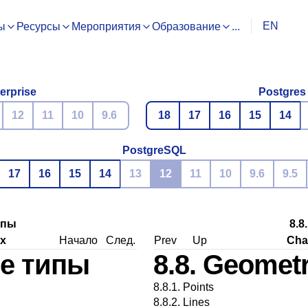
EN
ы
Ресурсы
Мероприятия
Образование
...
erprise
Postgres
12
11
10
9.6
18
17
16
15
14
PostgreSQL
17
16
15
14
13
12
11
10
9.6
9.5
ипы
8.8
х
Начало
След.
Prev
Up
Cha
ие типы
8.8. Geomet
8.8.1. Points
8.8.2. Lines