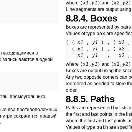
(
x1
,
y1
)
(
x2
,
y2
)
where
and
Line segments are output using t
8.8.4. Boxes
Boxes are represented by pairs o
box
Values of type
are specified
( ( 
x1
 , 
y1
 ) , ( 
x2
 ,
  ( 
x1
 , 
y1
 ) , ( 
x2
 ,
, находящимися в
x1
 , 
y1
   ,   
x2
 ,
x
записываются в одной
(
x1
,
y1
)
(
x2
,
y2
)
where
and
Boxes are output using the sec
Any two opposite corners can be 
reordered as needed to store the 
order.
8.8.5. Paths
глы прямоугольника.
Paths are represented by lists 
бые два противоположных
the first and last points in the 
 внутри сохранятся правый
where the first and last points 
.
path
Values of type
are specifi