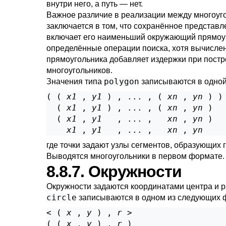
внутри него, а путь — нет.
Важное различие в реализации между многоуг
заключается в том, что сохранённое представ
включает его наименьший окружающий прямоуг
определённые операции поиска, хотя вычисле
прямоугольника добавляет издержки при пост
многоугольников.
polygon
Значения типа
записываются в одной
( ( 
x1
 , 
y1
 ) , ... , ( 
xn
 , 
yn
 ) )

  ( 
x1
 , 
y1
 ) , ... , ( 
xn
 , 
yn
 )

  ( 
x1
 , 
y1
   , ... ,   
xn
 , 
yn
 )

x1
 , 
y1
   , ... ,   
xn
 , 
yn
где точки задают узлы сегментов, образующих 
Выводятся многоугольники в первом формате.
8.8.7. Окружности
Окружности задаются координатами центра и р
circle
записываются в одном из следующих 
< ( 
x
 , 
y
 ) , 
r
 >

( ( 
x
 , 
y
 ) , 
r
 )
