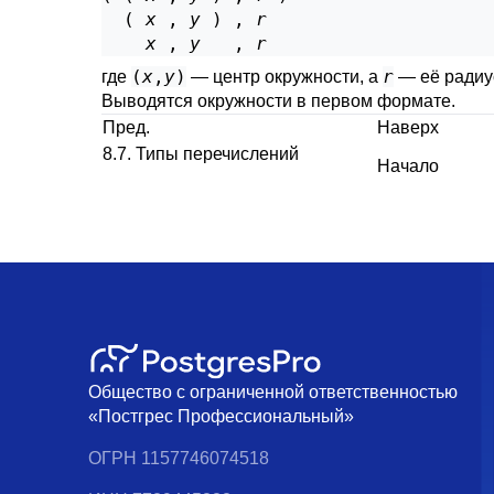
  ( 
x
 , 
y
 ) , 
r
x
 , 
y
   , 
r
(
x
,
y
)
r
где
— центр окружности, а
— её радиу
Выводятся окружности в первом формате.
Пред.
Наверх
8.7. Типы перечислений
Начало
Общество с ограниченной ответственностью
«Постгрес Профессиональный»
ОГРН 1157746074518