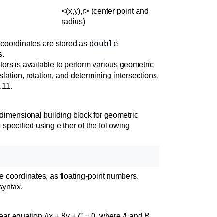
<(x,y),r> (center point and
radius)
double
l coordinates are stored as
s.
ators is available to perform various geometric
lation, rotation, and determining intersections.
.11
.
dimensional building block for geometric
 specified using either of the following
e coordinates, as floating-point numbers.
 syntax.
A
B
C
A
B
near equation
x +
y +
= 0, where
and