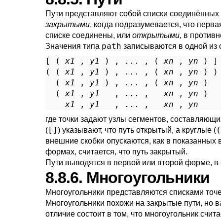
Пути представляют собой списки соединённых т
закрытыми
, когда подразумевается, что перва
списке соединены, или
открытыми
, в против
path
Значения типа
записываются в одной из
[ ( 
x1
 , 
y1
 ) , ... , ( 
xn
 , 
yn
 ) ]

( ( 
x1
 , 
y1
 ) , ... , ( 
xn
 , 
yn
 ) )

  ( 
x1
 , 
y1
 ) , ... , ( 
xn
 , 
yn
 )

  ( 
x1
 , 
y1
   , ... ,   
xn
 , 
yn
 )

x1
 , 
y1
   , ... ,   
xn
 , 
yn
где точки задают узлы сегментов, составляющи
[]
(
(
) указывают, что путь открытый, а круглые (
внешние скобки опускаются, как в показанных
формах, считается, что путь закрытый.
Пути выводятся в первой или второй форме, в 
8.8.6. Многоугольники
Многоугольники представляются списками точе
Многоугольники похожи на закрытые пути, но 
отличие состоит в том, что многоугольник счи