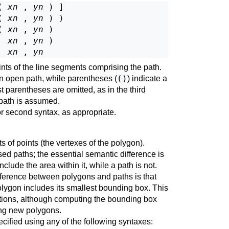
( 
xn
 , 
yn
 ) ]

( 
xn
 , 
yn
 ) )

( 
xn
 , 
yn
 )

  
xn
 , 
yn
 )

  
xn
 , 
yn
nts of the line segments comprising the path.
()
an open path, while parentheses (
) indicate a
 parentheses are omitted, as in the third
 path is assumed.
 or second syntax, as appropriate.
s of points (the vertexes of the polygon).
sed paths; the essential semantic difference is
nclude the area within it, while a path is not.
ference between polygons and paths is that
olygon includes its smallest bounding box. This
tions, although computing the bounding box
ng new polygons.
cified using any of the following syntaxes: