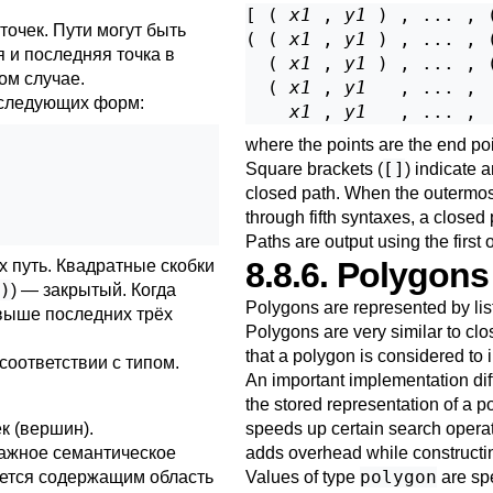
[ ( 
x1
 , 
y1
 ) , ... , 
очек. Пути могут быть
( ( 
x1
 , 
y1
 ) , ... , 
я и последняя точка в
  ( 
x1
 , 
y1
 ) , ... , 
ном случае.
  ( 
x1
 , 
y1
   , ... , 
 следующих форм:
x1
 , 
y1
   , ... , 
where the points are the end poi
[]
Square brackets (
) indicate 
closed path. When the outermost
through fifth syntaxes, a closed
Paths are output using the first
8.8.6. Polygons
х путь. Квадратные скобки
)
) — закрытый. Когда
Polygons are represented by list
 выше последних трёх
Polygons are very similar to clo
that a polygon is considered to i
соответствии с типом.
An important implementation dif
the stored representation of a p
к (вершин).
speeds up certain search opera
важное семантическое
adds overhead while constructi
polygon
тается содержащим область
Values of type
are spe