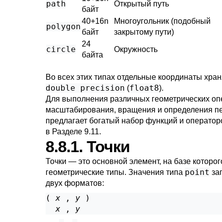
path
Открытый путь
байт
40+16n
Многоугольник (подобный
polygon
байт
закрытому пути)
24
circle
Окружность
байта
Во всех этих типах отдельные координаты хран
double precision
float8
(
).
Для выполнения различных геометрических опе
масштабирования, вращения и определения п
предлагает богатый набор функций и оператор
в
Разделе 9.11
.
8.8.1. Точки
Точки — это основной элемент, на базе которо
point
геометрические типы. Значения типа
за
двух форматов:
( 
x
 , 
y
 )

x
 , 
y