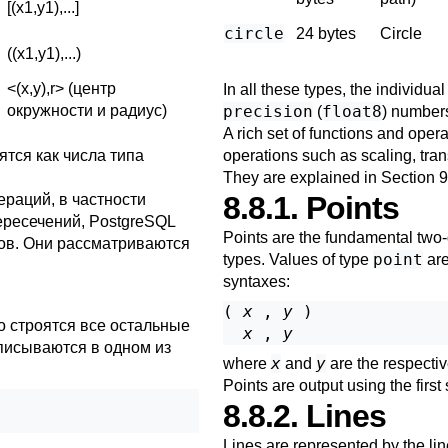
[(x1,y1),...]
circle
24 bytes
Circle
((x1,y1),...)
<(x,y),r> (центр
In all these types, the individua
окружности и радиус)
precision
float8
(
) number
A rich set of functions and oper
ятся как числа типа
operations such as scaling, trans
They are explained in
Section 9
8.8.1. Points
раций, в частности
ересечений,
PostgreSQL
Points are the fundamental two-
ов. Они рассматриваются
point
types. Values of type
are
syntaxes:
( 
x
 , 
y
 )

го строятся все остальные
x
 , 
y
писываются в одном из
x
y
where
and
are the respectiv
Points are output using the first
8.8.2. Lines
Lines are represented by the li