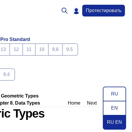
Протестировать
 Pro Standard
13
12
11
10
9.6
9.5
9.4
RU
. Geometric Types
pter 8. Data Types
Home
Next
EN
ric Types
RU EN