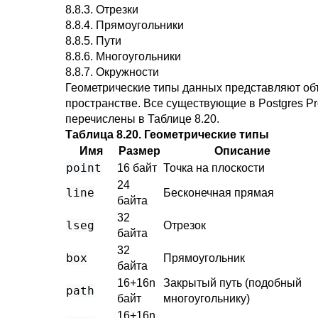
8.8.3. Отрезки
8.8.4. Прямоугольники
8.8.5. Пути
8.8.6. Многоугольники
8.8.7. Окружности
Геометрические типы данных представляют об
пространстве. Все существующие в
Postgres P
перечислены в
Таблице 8.20
.
Таблица 8.20. Геометрические типы
Имя
Размер
Описание
point
16 байт
Точка на плоскости
24
line
Бесконечная прямая
байта
32
lseg
Отрезок
байта
32
box
Прямоугольник
байта
16+16n
Закрытый путь (подобный
path
байт
многоугольнику)
16+16n