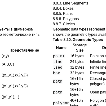
8.8.3. Line Segments
8.8.4. Boxes
8.8.5. Paths
8.8.6. Polygons
8.8.7. Circles
ъекты в двумерном
Geometric data types represent 
ro
геометрические типы
shows the geometric types avai
Table 8.20. Geometric Types
Storage
Name
De
Представление
Size
point
(x,y)
16 bytes
Point on 
line
24 bytes
Infinite li
{A,B,C}
lseg
32 bytes
Finite li
box
32 bytes
Rectangu
((x1,y1),(x2,y2))
16+16n
Closed pa
path
bytes
polygon)
((x1,y1),(x2,y2))
16+16n
path
Open pat
bytes
((x1,y1),...)
40+16n
Polygon (
polygon
bytes
path)