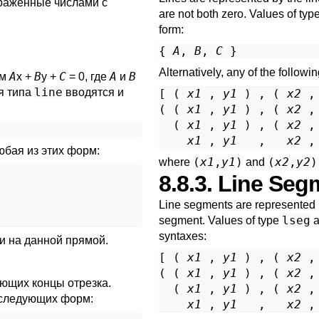
ыраженные числами с
are not both zero. Values of typ
form:
{ 
A
, 
B
, 
C
Alternatively, any of the followi
A
B
C
A
B
ем
x +
y +
= 0, где
и
line
я типа
вводятся и
[ ( 
x1
 , 
y1
 ) , ( 
x2
 ,
( ( 
x1
 , 
y1
 ) , ( 
x2
 ,
  ( 
x1
 , 
y1
 ) , ( 
x2
 ,
x1
 , 
y1
   ,   
x2
 ,
юбая из этих форм:
(
x1
,
y1
)
(
x2
,
y2
)
where
and
8.8.3. Line Seg
Line segments are represented by
lseg
segment. Values of type
a
syntaxes:
и на данной прямой.
[ ( 
x1
 , 
y1
 ) , ( 
x2
 ,
( ( 
x1
 , 
y1
 ) , ( 
x2
 ,
яющих концы отрезка.
  ( 
x1
 , 
y1
 ) , ( 
x2
 ,
 следующих форм:
x1
 , 
y1
   ,   
x2
 ,