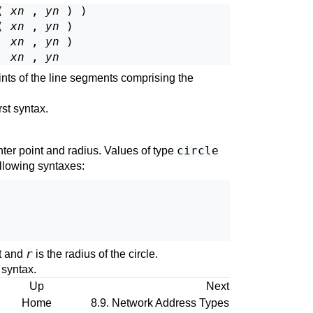
( 
xn
 , 
yn
 ) )

( 
xn
 , 
yn
 )

  
xn
 , 
yn
 )

  
xn
 , 
yn
ints of the line segments comprising the
rst syntax.
circle
ter point and radius. Values of type
ollowing syntaxes:
r
nt and
is the radius of the circle.
 syntax.
Up
Next
Home
8.9. Network Address Types