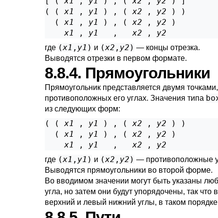
[ ( 
x1
 , 
y1
 ) , ( 
x2
 , 
y2
 ) ]

( ( 
x1
 , 
y1
 ) , ( 
x2
 , 
y2
 ) )

  ( 
x1
 , 
y1
 ) , ( 
x2
 , 
y2
 )

x1
 , 
y1
   ,   
x2
 , 
y2
(
x1
,
y1
)
(
x2
,
y2
)
где
и
— концы отрезка.
Выводятся отрезки в первом формате.
8.8.4. Прямоугольники
Прямоугольник представляется двумя точками
bo
противоположных его углах. Значения типа
из следующих форм:
( ( 
x1
 , 
y1
 ) , ( 
x2
 , 
y2
 ) )

  ( 
x1
 , 
y1
 ) , ( 
x2
 , 
y2
 )

x1
 , 
y1
   ,   
x2
 , 
y2
(
x1
,
y1
)
(
x2
,
y2
)
где
и
— противоположные у
Выводятся прямоугольники во второй форме.
Во вводимом значении могут быть указаны лю
угла, но затем они будут упорядочены, так что
верхний и левый нижний углы, в таком порядке
8.8.5. Пути