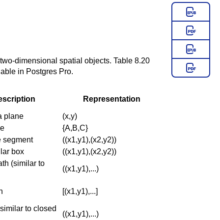
two-dimensional spatial objects.
Table 8.20
lable in
Postgres Pro
.
scription
Representation
a plane
(x,y)
ne
{A,B,C}
ne segment
((x1,y1),(x2,y2))
lar box
((x1,y1),(x2,y2))
th (similar to
((x1,y1),...)
h
[(x1,y1),...]
similar to closed
((x1,y1),...)