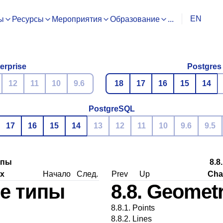
EN
ы
Ресурсы
Мероприятия
Образование
...
erprise
Postgres
12
11
10
9.6
18
17
16
15
14
PostgreSQL
17
16
15
14
13
12
11
10
9.6
9.5
ипы
8.8
х
Начало
След.
Prev
Up
Cha
ие типы
8.8. Geomet
8.8.1. Points
8.8.2. Lines