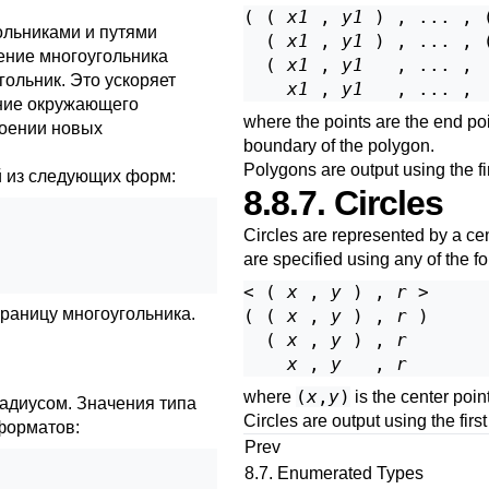
( ( 
x1
 , 
y1
 ) , ... , 
ольниками и путями
  ( 
x1
 , 
y1
 ) , ... , 
ление многоугольника
  ( 
x1
 , 
y1
   , ... , 
ольник. Это ускоряет
x1
 , 
y1
   , ... , 
ние окружающего
where the points are the end po
роении новых
boundary of the polygon.
Polygons are output using the fi
 из следующих форм:
8.8.7. Circles
Circles are represented by a cen
are specified using any of the f
< ( 
x
 , 
y
 ) , 
r
 >

границу многоугольника.
( ( 
x
 , 
y
 ) , 
r
 )

  ( 
x
 , 
y
 ) , 
r
x
 , 
y
   , 
r
(
x
,
y
)
where
is the center poi
адиусом. Значения типа
Circles are output using the first
форматов:
Prev
8.7. Enumerated Types