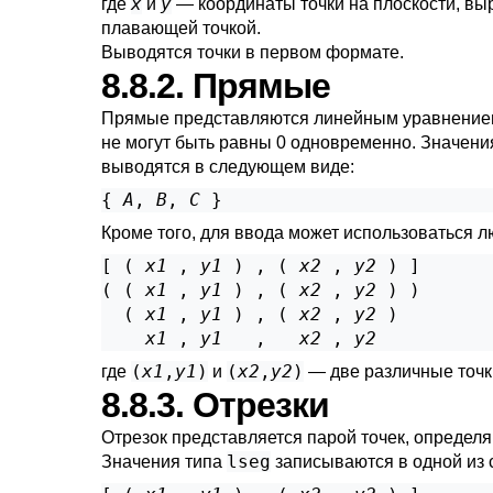
x
y
где
и
— координаты точки на плоскости, в
плавающей точкой.
Выводятся точки в первом формате.
8.8.2. Прямые
Прямые представляются линейным уравнени
не могут быть равны 0 одновременно. Значени
выводятся в следующем виде:
{ 
A
, 
B
, 
C
Кроме того, для ввода может использоваться л
[ ( 
x1
 , 
y1
 ) , ( 
x2
 , 
y2
 ) ]

( ( 
x1
 , 
y1
 ) , ( 
x2
 , 
y2
 ) )

  ( 
x1
 , 
y1
 ) , ( 
x2
 , 
y2
 )

x1
 , 
y1
   ,   
x2
 , 
y2
(
x1
,
y1
)
(
x2
,
y2
)
где
и
— две различные точк
8.8.3. Отрезки
Отрезок представляется парой точек, определ
lseg
Значения типа
записываются в одной из