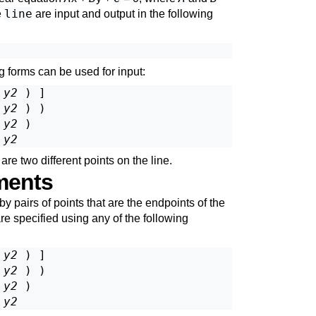
line
e
are input and output in the following
ng forms can be used for input:
 
y2
 ) ]

 
y2
 ) )

 
y2
 )

 
y2
are two different points on the line.
ments
 pairs of points that are the endpoints of the
re specified using any of the following
 
y2
 ) ]

 
y2
 ) )

 
y2
 )

 
y2