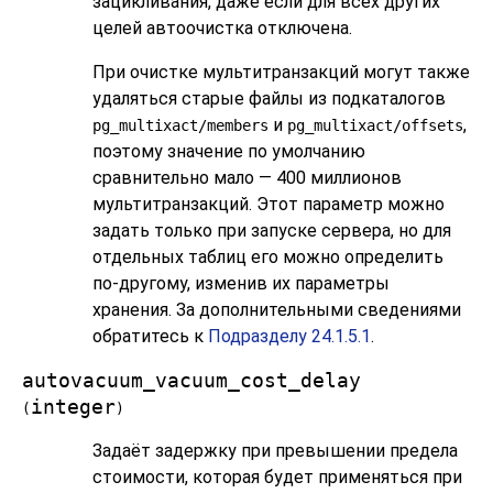
зацикливания, даже если для всех других
целей автоочистка отключена.
При очистке мультитранзакций могут также
удаляться старые файлы из подкаталогов
и
,
pg_multixact/members
pg_multixact/offsets
поэтому значение по умолчанию
сравнительно мало — 400 миллионов
мультитранзакций. Этот параметр можно
задать только при запуске сервера, но для
отдельных таблиц его можно определить
по-другому, изменив их параметры
хранения. За дополнительными сведениями
обратитесь к
Подразделу 24.1.5.1
.
autovacuum_vacuum_cost_delay
integer
(
)
Задаёт задержку при превышении предела
стоимости, которая будет применяться при