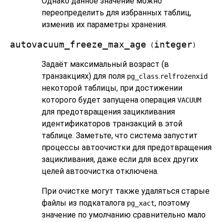
Однако данное значение можно
переопределить для избранных таблиц,
изменив их параметры хранения.
autovacuum_freeze_max_age
integer
(
)
Задаёт максимальный возраст (в
транзакциях) для поля
.
pg_class
relfrozenxid
некоторой таблицы, при достижении
которого будет запущена операция
VACUUM
для предотвращения зацикливания
идентификаторов транзакций в этой
таблице. Заметьте, что система запустит
процессы автоочистки для предотвращения
зацикливания, даже если для всех других
целей автоочистка отключена.
При очистке могут также удаляться старые
файлы из подкаталога
, поэтому
pg_xact
значение по умолчанию сравнительно мало