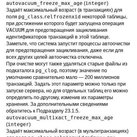
autovacuum_freeze_max_age
integer
(
)
Задаёт максимальный возраст (в транзакциях) для
pg_class
relfrozenxid
поля
.
некоторой таблицы,
при достижении которого будет запущена операция
VACUUM
для предотвращения зацикливания
идентификаторов транзакций в этой таблице.
Заметьте, что система запустит процессы автоочистки
для предотвращения зацикливания, даже если для
всех других целей автоочистка отключена.
При очистке могут также удаляться старые файлы из
pg_clog
подкаталога
, поэтому значение по
умолчанию сравнительно мало — 200 миллионов
транзакций. Задать этот параметр можно только при
запуске сервера, но для отдельных таблиц его можно
определить по-другому, изменив их параметры
хранения. За дополнительными сведениями
обратитесь к
Подразделу 23.1.5
.
autovacuum_multixact_freeze_max_age
integer
(
)
Задаёт максимальный возраст (в мультитранзакциях)