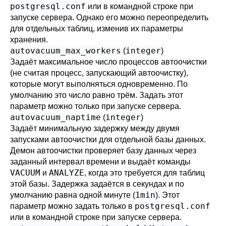
postgresql.conf
или в командной строке при
запуске сервера. Однако его можно переопределить
для отдельных таблиц, изменив их параметры
хранения.
autovacuum_max_workers
integer
(
)
Задаёт максимальное число процессов автоочистки
(не считая процесс, запускающий автоочистку),
которые могут выполняться одновременно. По
умолчанию это число равно трём. Задать этот
параметр можно только при запуске сервера.
autovacuum_naptime
integer
(
)
Задаёт минимальную задержку между двумя
запусками автоочистки для отдельной базы данных.
Демон автоочистки проверяет базу данных через
заданный интервал времени и выдаёт команды
VACUUM
ANALYZE
и
, когда это требуется для таблиц
этой базы. Задержка задаётся в секундах и по
1min
умолчанию равна одной минуте (
). Этот
postgresql.conf
параметр можно задать только в
или в командной строке при запуске сервера.