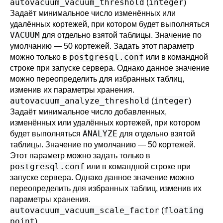
autovacuum_vacuum_threshold
integer
(
)
Задаёт минимальное число изменённых или
удалённых кортежей, при котором будет выполняться
VACUUM
для отдельно взятой таблицы. Значение по
умолчанию — 50 кортежей. Задать этот параметр
postgresql.conf
можно только в
или в командной
строке при запуске сервера. Однако данное значение
можно переопределить для избранных таблиц,
изменив их параметры хранения.
autovacuum_analyze_threshold
integer
(
)
Задаёт минимальное число добавленных,
изменённых или удалённых кортежей, при котором
ANALYZE
будет выполняться
для отдельно взятой
таблицы. Значение по умолчанию — 50 кортежей.
Этот параметр можно задать только в
postgresql.conf
или в командной строке при
запуске сервера. Однако данное значение можно
переопределить для избранных таблиц, изменив их
параметры хранения.
autovacuum_vacuum_scale_factor
floating
(
point
)