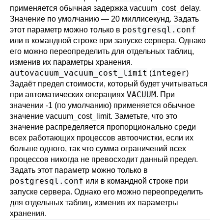
применяется обычная задержка
vacuum_cost_delay
.
Значение по умолчанию — 20 миллисекунд. Задать
postgresql.conf
этот параметр можно только в
или в командной строке при запуске сервера. Однако
его можно переопределить для отдельных таблиц,
изменив их параметры хранения.
autovacuum_vacuum_cost_limit
integer
(
)
Задаёт предел стоимости, который будет учитываться
VACUUM
при автоматических операциях
. При
значении -1 (по умолчанию) применяется обычное
значение
vacuum_cost_limit
. Заметьте, что это
значение распределяется пропорционально среди
всех работающих процессов автоочистки, если их
больше одного, так что сумма ограничений всех
процессов никогда не превосходит данный предел.
Задать этот параметр можно только в
postgresql.conf
или в командной строке при
запуске сервера. Однако его можно переопределить
для отдельных таблиц, изменив их параметры
хранения.