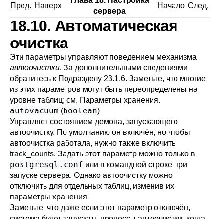
Глава 18. Настройка
Пред.
Наверх
Начало
След.
сервера
18.10. Автоматическая
очистка
Эти параметры управляют поведением механизма
автоочистки
. За дополнительными сведениями
обратитесь к
Подразделу 23.1.6
. Заметьте, что многие
из этих параметров могут быть переопределены на
уровне таблиц; см.
Параметры хранения
.
autovacuum
boolean
(
)
Управляет состоянием демона, запускающего
автоочистку. По умолчанию он включён, но чтобы
автоочистка работала, нужно также включить
track_counts
. Задать этот параметр можно только в
postgresql.conf
или в командной строке при
запуске сервера. Однако автоочистку можно
отключить для отдельных таблиц, изменив их
параметры хранения.
Заметьте, что даже если этот параметр отключён,
система будет запускать процессы автоочистки, когда