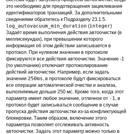
это необходимо для предотвращения зацикливания
идентификаторов транзакций. За дополнительными
сведениями обратитесь к
Подразделу 23.1.5
.
log_autovacuum_min_duration
integer
(
)
Задаёт время выполнения действия автоочистки (в
миллисекундах), при превышении которого
информация об этом действии записывается в
протокол. При нулевом значении в протоколе
фиксируются все действия автоочистки. Значение -1
(по умолчанию) отключает протоколирование
действий автоочистки. Например, если задать
250ms
значение
, в протоколе будут фиксироваться
все операции автоматической очистки и анализа,
выполняемые дольше 250 мс. Кроме того, когда этот
-1
параметр имеет любое значение, отличное от
, в
протокол будет записываться сообщение в случае
пропуска действия автоочистки из-за конфликтующей
блокировки. Таким образом, включение этого
параметра позволяет отслеживать активность
автоочистки. Задать этот параметр можно только в