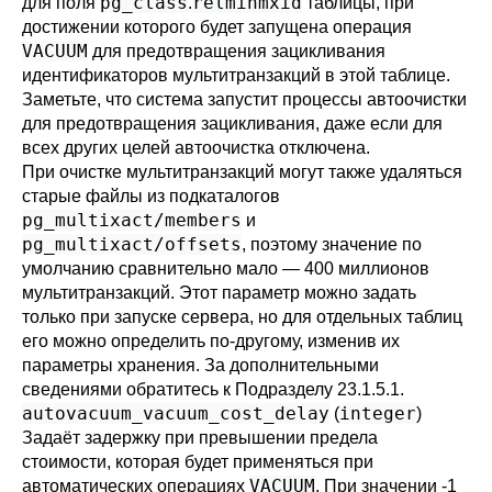
pg_class
relminmxid
для поля
.
таблицы, при
достижении которого будет запущена операция
VACUUM
для предотвращения зацикливания
идентификаторов мультитранзакций в этой таблице.
Заметьте, что система запустит процессы автоочистки
для предотвращения зацикливания, даже если для
всех других целей автоочистка отключена.
При очистке мультитранзакций могут также удаляться
старые файлы из подкаталогов
pg_multixact/members
и
pg_multixact/offsets
, поэтому значение по
умолчанию сравнительно мало — 400 миллионов
мультитранзакций. Этот параметр можно задать
только при запуске сервера, но для отдельных таблиц
его можно определить по-другому, изменив их
параметры хранения. За дополнительными
сведениями обратитесь к
Подразделу 23.1.5.1
.
autovacuum_vacuum_cost_delay
integer
(
)
Задаёт задержку при превышении предела
стоимости, которая будет применяться при
VACUUM
автоматических операциях
. При значении -1