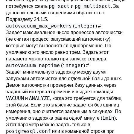
pg_xact
pg_multixact
потребуется сжать
и
. За
дополнительными сведениями обратитесь к
Подразделу 24.1.5
.
autovacuum_max_workers
integer
(
)
#
Задаёт максимальное число процессов автоочистки
(не считая процесс, запускающий автоочистку),
которые могут выполняться одновременно. По
умолчанию это число равно трём. Задать этот
параметр можно только при запуске сервера.
autovacuum_naptime
integer
(
)
#
Задаёт минимальную задержку между двумя
запусками автоочистки для отдельной базы данных.
Демон автоочистки проверяет базу данных через
заданный интервал времени и выдаёт команды
VACUUM
ANALYZE
и
, когда это требуется для таблиц
этой базы. Если это значение задаётся без единиц
измерения, оно считается заданным в секундах. По
1min
умолчанию задержка равна одной минуте (
).
Этот параметр можно задать только в
postgresql.conf
или в командной строке при