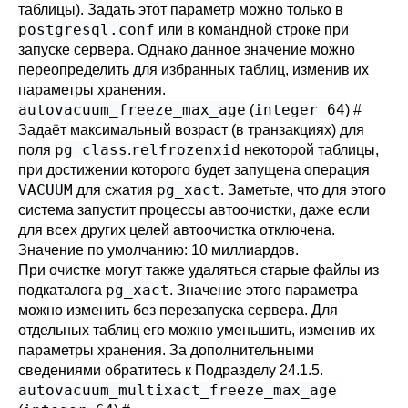
таблицы). Задать этот параметр можно только в
postgresql.conf
или в командной строке при
запуске сервера. Однако данное значение можно
переопределить для избранных таблиц, изменив их
параметры хранения.
autovacuum_freeze_max_age
integer 64
(
)
#
Задаёт максимальный возраст (в транзакциях) для
pg_class
relfrozenxid
поля
.
некоторой таблицы,
при достижении которого будет запущена операция
VACUUM
pg_xact
для сжатия
. Заметьте, что для этого
система запустит процессы автоочистки, даже если
для всех других целей автоочистка отключена.
Значение по умолчанию: 10 миллиардов.
При очистке могут также удаляться старые файлы из
pg_xact
подкаталога
. Значение этого параметра
можно изменить без перезапуска сервера. Для
отдельных таблиц его можно уменьшить, изменив их
параметры хранения. За дополнительными
сведениями обратитесь к
Подразделу 24.1.5
.
autovacuum_multixact_freeze_max_age