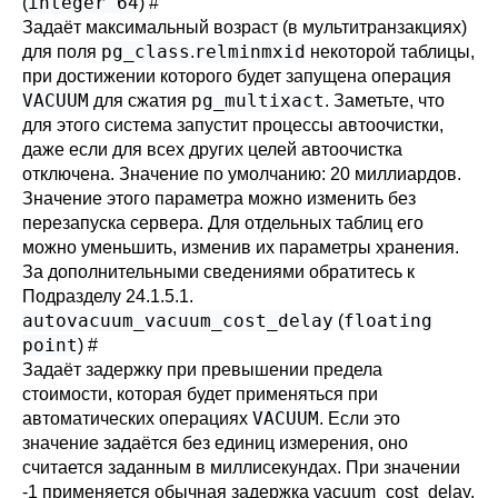
integer 64
(
)
#
Задаёт максимальный возраст (в мультитранзакциях)
pg_class
relminmxid
для поля
.
некоторой таблицы,
при достижении которого будет запущена операция
VACUUM
pg_multixact
для сжатия
. Заметьте, что
для этого система запустит процессы автоочистки,
даже если для всех других целей автоочистка
отключена. Значение по умолчанию: 20 миллиардов.
Значение этого параметра можно изменить без
перезапуска сервера. Для отдельных таблиц его
можно уменьшить, изменив их параметры хранения.
За дополнительными сведениями обратитесь к
Подразделу 24.1.5.1
.
autovacuum_vacuum_cost_delay
floating
(
point
)
#
Задаёт задержку при превышении предела
стоимости, которая будет применяться при
VACUUM
автоматических операциях
. Если это
значение задаётся без единиц измерения, оно
считается заданным в миллисекундах. При значении
-1 применяется обычная задержка
vacuum_cost_delay
.