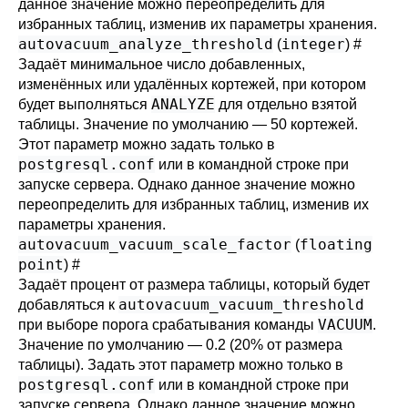
данное значение можно переопределить для
избранных таблиц, изменив их параметры хранения.
autovacuum_analyze_threshold
integer
(
)
#
Задаёт минимальное число добавленных,
изменённых или удалённых кортежей, при котором
ANALYZE
будет выполняться
для отдельно взятой
таблицы. Значение по умолчанию — 50 кортежей.
Этот параметр можно задать только в
postgresql.conf
или в командной строке при
запуске сервера. Однако данное значение можно
переопределить для избранных таблиц, изменив их
параметры хранения.
autovacuum_vacuum_scale_factor
floating
(
point
)
#
Задаёт процент от размера таблицы, который будет
autovacuum_vacuum_threshold
добавляться к
VACUUM
при выборе порога срабатывания команды
.
Значение по умолчанию — 0.2 (20% от размера
таблицы). Задать этот параметр можно только в
postgresql.conf
или в командной строке при
запуске сервера. Однако данное значение можно