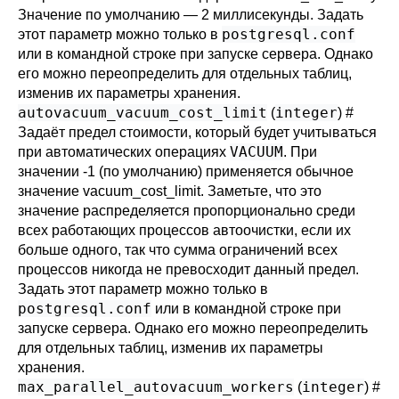
Значение по умолчанию — 2 миллисекунды. Задать
postgresql.conf
этот параметр можно только в
или в командной строке при запуске сервера. Однако
его можно переопределить для отдельных таблиц,
изменив их параметры хранения.
autovacuum_vacuum_cost_limit
integer
(
)
#
Задаёт предел стоимости, который будет учитываться
VACUUM
при автоматических операциях
. При
значении -1 (по умолчанию) применяется обычное
значение
vacuum_cost_limit
. Заметьте, что это
значение распределяется пропорционально среди
всех работающих процессов автоочистки, если их
больше одного, так что сумма ограничений всех
процессов никогда не превосходит данный предел.
Задать этот параметр можно только в
postgresql.conf
или в командной строке при
запуске сервера. Однако его можно переопределить
для отдельных таблиц, изменив их параметры
хранения.
max_parallel_autovacuum_workers
integer
(
)
#