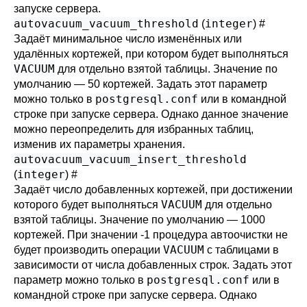
запуске сервера.
autovacuum_vacuum_threshold
integer
(
)
#
Задаёт минимальное число изменённых или
удалённых кортежей, при котором будет выполняться
VACUUM
для отдельно взятой таблицы. Значение по
умолчанию — 50 кортежей. Задать этот параметр
postgresql.conf
можно только в
или в командной
строке при запуске сервера. Однако данное значение
можно переопределить для избранных таблиц,
изменив их параметры хранения.
autovacuum_vacuum_insert_threshold
integer
(
)
#
Задаёт число добавленных кортежей, при достижении
VACUUM
которого будет выполняться
для отдельно
взятой таблицы. Значение по умолчанию — 1000
кортежей. При значении -1 процедура автоочистки не
VACUUM
будет производить операции
с таблицами в
зависимости от числа добавленных строк. Задать этот
postgresql.conf
параметр можно только в
или в
командной строке при запуске сервера. Однако