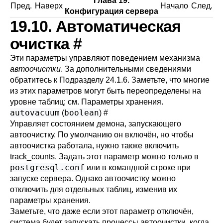
Глава 19.
Пред.
Наверх
Начало
След.
Конфигурация сервера
19.10. Автоматическая
очистка
#
Эти параметры управляют поведением механизма
автоочистки
. За дополнительными сведениями
обратитесь к
Подразделу 24.1.6
. Заметьте, что многие
из этих параметров могут быть переопределены на
уровне таблиц; см.
Параметры хранения
.
autovacuum
boolean
(
)
#
Управляет состоянием демона, запускающего
автоочистку. По умолчанию он включён, но чтобы
автоочистка работала, нужно также включить
track_counts
. Задать этот параметр можно только в
postgresql.conf
или в командной строке при
запуске сервера. Однако автоочистку можно
отключить для отдельных таблиц, изменив их
параметры хранения.
Заметьте, что даже если этот параметр отключён,
система будет запускать процессы автоочистки, когда