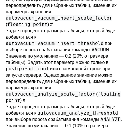
переопределить для избранных таблиц, изменив их
параметры хранения.
autovacuum_vacuum_insert_scale_factor
floating point
(
)
#
Задаёт процент от размера таблицы, который будет
добавляться к
autovacuum_vacuum_insert_threshold
при
VACUUM
выборе порога срабатывания команды
.
Значение по умолчанию — 0.2 (20% от размера
таблицы). Задать этот параметр можно только в
postgresql.conf
или в командной строке при
запуске сервера. Однако данное значение можно
переопределить для избранных таблиц, изменив их
параметры хранения.
autovacuum_analyze_scale_factor
floating
(
point
)
#
Задаёт процент от размера таблицы, который будет
autovacuum_analyze_threshold
добавляться к
ANALYZE
при выборе порога срабатывания команды
.
Значение по умолчанию — 0.1 (10% от размера