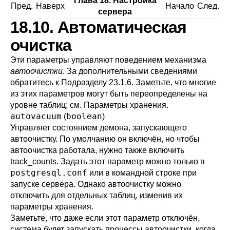
Глава 18. Настройка
Пред.
Наверх
Начало
След.
сервера
18.10. Автоматическая
очистка
Эти параметры управляют поведением механизма
автоочистки
. За дополнительными сведениями
обратитесь к
Подразделу 23.1.6
. Заметьте, что многие
из этих параметров могут быть переопределены на
уровне таблиц; см.
Параметры хранения
.
autovacuum
boolean
(
)
Управляет состоянием демона, запускающего
автоочистку. По умолчанию он включён, но чтобы
автоочистка работала, нужно также включить
track_counts
. Задать этот параметр можно только в
postgresql.conf
или в командной строке при
запуске сервера. Однако автоочистку можно
отключить для отдельных таблиц, изменив их
параметры хранения.
Заметьте, что даже если этот параметр отключён,
система будет запускать процессы автоочистки, когда