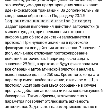
это необходимо для предотвращения зацикливания
идентификаторов транзакций. За дополнительными
сведениями обратитесь к
Подразделу 23.1.5
.
log_autovacuum_min_duration
integer
(
)
Задаёт время выполнения действия автоочистки (в
миллисекундах), при превышении которого
информация об этом действии записывается в
протокол. При нулевом значении в протоколе
фиксируются все действия автоочистки. Значение -1
(по умолчанию) отключает протоколирование
действий автоочистки. Например, если задать
250ms
значение
, в протоколе будут фиксироваться
все операции автоматической очистки и анализа,
выполняемые дольше 250 мс. Кроме того, когда этот
-1
параметр имеет любое значение, отличное от
, в
протокол будет записываться сообщение в случае
пропуска действия автоочистки из-за конфликтующей
блокировки. Таким образом, включение этого
параметра позволяет отслеживать активность
автоочистки. Задать этот параметр можно только в