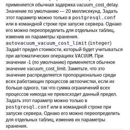
применяется обычная задержка
vacuum_cost_delay
.
Значение по умолчанию — 20 миллисекунд. Задать
postgresql.conf
этот параметр можно только в
или в командной строке при запуске сервера. Однако
его можно переопределить для отдельных таблиц,
изменив их параметры хранения.
autovacuum_vacuum_cost_limit
integer
(
)
Задаёт предел стоимости, который будет учитываться
VACUUM
при автоматических операциях
. При
значении -1 (по умолчанию) применяется обычное
значение
vacuum_cost_limit
. Заметьте, что это
значение распределяется пропорционально среди
всех работающих процессов автоочистки, если их
больше одного, так что сумма ограничений всех
процессов никогда не превосходит данный предел.
Задать этот параметр можно только в
postgresql.conf
или в командной строке при
запуске сервера. Однако его можно переопределить
для отдельных таблиц, изменив их параметры
хранения.