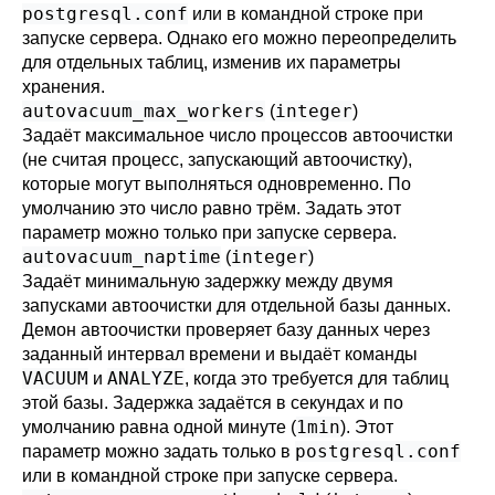
postgresql.conf
или в командной строке при
запуске сервера. Однако его можно переопределить
для отдельных таблиц, изменив их параметры
хранения.
autovacuum_max_workers
integer
(
)
Задаёт максимальное число процессов автоочистки
(не считая процесс, запускающий автоочистку),
которые могут выполняться одновременно. По
умолчанию это число равно трём. Задать этот
параметр можно только при запуске сервера.
autovacuum_naptime
integer
(
)
Задаёт минимальную задержку между двумя
запусками автоочистки для отдельной базы данных.
Демон автоочистки проверяет базу данных через
заданный интервал времени и выдаёт команды
VACUUM
ANALYZE
и
, когда это требуется для таблиц
этой базы. Задержка задаётся в секундах и по
1min
умолчанию равна одной минуте (
). Этот
postgresql.conf
параметр можно задать только в
или в командной строке при запуске сервера.