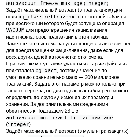
autovacuum_freeze_max_age
integer
(
)
Задаёт максимальный возраст (в транзакциях) для
pg_class
relfrozenxid
поля
.
некоторой таблицы,
при достижении которого будет запущена операция
VACUUM
для предотвращения зацикливания
идентификаторов транзакций в этой таблице.
Заметьте, что система запустит процессы автоочистки
для предотвращения зацикливания, даже если для
всех других целей автоочистка отключена.
При очистке могут также удаляться старые файлы из
pg_xact
подкаталога
, поэтому значение по
умолчанию сравнительно мало — 200 миллионов
транзакций. Задать этот параметр можно только при
запуске сервера, но для отдельных таблиц его можно
определить по-другому, изменив их параметры
хранения. За дополнительными сведениями
обратитесь к
Подразделу 23.1.5
.
autovacuum_multixact_freeze_max_age
integer
(
)
Задаёт максимальный возраст (в мультитранзакциях)