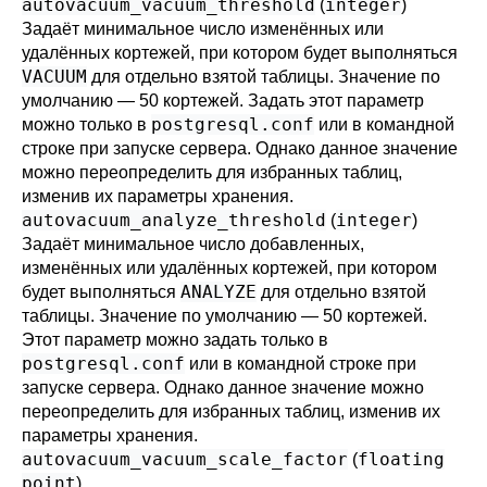
autovacuum_vacuum_threshold
integer
(
)
Задаёт минимальное число изменённых или
удалённых кортежей, при котором будет выполняться
VACUUM
для отдельно взятой таблицы. Значение по
умолчанию — 50 кортежей. Задать этот параметр
postgresql.conf
можно только в
или в командной
строке при запуске сервера. Однако данное значение
можно переопределить для избранных таблиц,
изменив их параметры хранения.
autovacuum_analyze_threshold
integer
(
)
Задаёт минимальное число добавленных,
изменённых или удалённых кортежей, при котором
ANALYZE
будет выполняться
для отдельно взятой
таблицы. Значение по умолчанию — 50 кортежей.
Этот параметр можно задать только в
postgresql.conf
или в командной строке при
запуске сервера. Однако данное значение можно
переопределить для избранных таблиц, изменив их
параметры хранения.
autovacuum_vacuum_scale_factor
floating
(
point
)