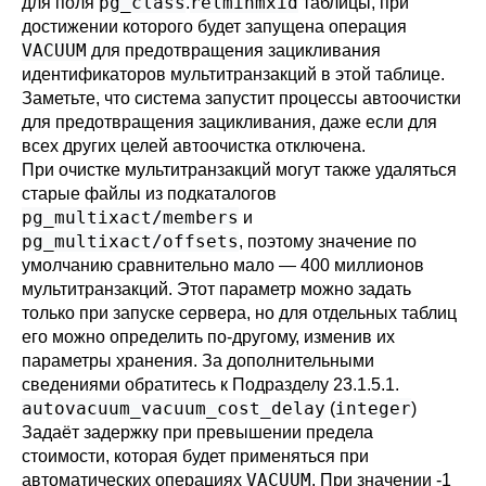
pg_class
relminmxid
для поля
.
таблицы, при
достижении которого будет запущена операция
VACUUM
для предотвращения зацикливания
идентификаторов мультитранзакций в этой таблице.
Заметьте, что система запустит процессы автоочистки
для предотвращения зацикливания, даже если для
всех других целей автоочистка отключена.
При очистке мультитранзакций могут также удаляться
старые файлы из подкаталогов
pg_multixact/members
и
pg_multixact/offsets
, поэтому значение по
умолчанию сравнительно мало — 400 миллионов
мультитранзакций. Этот параметр можно задать
только при запуске сервера, но для отдельных таблиц
его можно определить по-другому, изменив их
параметры хранения. За дополнительными
сведениями обратитесь к
Подразделу 23.1.5.1
.
autovacuum_vacuum_cost_delay
integer
(
)
Задаёт задержку при превышении предела
стоимости, которая будет применяться при
VACUUM
автоматических операциях
. При значении -1