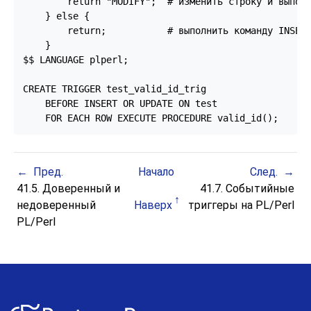
        return "MODIFY";  # изменить строку и выполн
    } else {

        return;           # выполнить команду INSERT
    }

$$ LANGUAGE plperl;

CREATE TRIGGER test_valid_id_trig

    BEFORE INSERT OR UPDATE ON test

    FOR EACH ROW EXECUTE PROCEDURE valid_id();
Пред.
Начало
След.
41.5. Доверенный и
41.7. Событийные
недоверенный
Наверх
триггеры на PL/Perl
PL/Perl