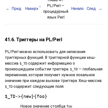
PL/Perl —
Пред.
Наверх
Начало
След.
процедурный
язык Perl
41.6. Триггеры на PL/Perl
PL/Perl можно использовать для написания
триггерных функций. В триггерной функции хеш-
массив
содержит информацию о
$_TD
произошедшем событии триггера.
— глобальная
$_TD
переменная, которая получает нужное локальное
значение при каждом вызове триггера. Хеш-массив
содержит следующие поля:
$_TD
$_TD->{new}{foo}
Новое значение столбца
foo