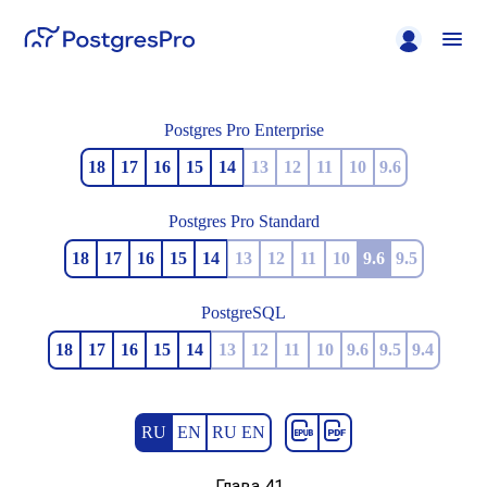
Postgres Pro Enterprise
18
17
16
15
14
13
12
11
10
9.6
Postgres Pro Standard
18
17
16
15
14
13
12
11
10
9.6
9.5
PostgreSQL
18
17
16
15
14
13
12
11
10
9.6
9.5
9.4
RU
EN
RU EN
Глава 41.