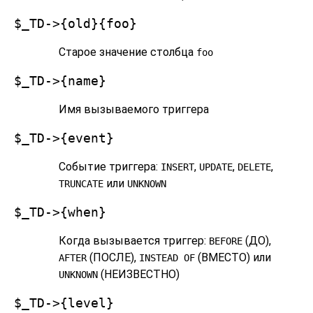
$_TD->{old}{foo}
Старое значение столбца
foo
$_TD->{name}
Имя вызываемого триггера
$_TD->{event}
Событие триггера:
,
,
,
INSERT
UPDATE
DELETE
или
TRUNCATE
UNKNOWN
$_TD->{when}
Когда вызывается триггер:
(ДО),
BEFORE
(ПОСЛЕ),
(ВМЕСТО) или
AFTER
INSTEAD OF
(НЕИЗВЕСТНО)
UNKNOWN
$_TD->{level}