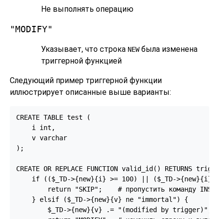
Не выполнять операцию
"MODIFY"
Указывает, что строка
была изменена
NEW
триггерной функцией
Следующий пример триггерной функции
иллюстрирует описанные выше варианты:
CREATE TABLE test (

    i int,

    v varchar

);

CREATE OR REPLACE FUNCTION valid_id() RETURNS trigge
    if (($_TD->{new}{i} >= 100) || ($_TD->{new}{i} <
        return "SKIP";    # пропустить команду INSER
    } elsif ($_TD->{new}{v} ne "immortal") {

        $_TD->{new}{v} .= "(modified by trigger)";
