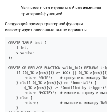
Указывает, что строка
была изменена
NEW
триггерной функцией
Следующий пример триггерной функции
иллюстрирует описанные выше варианты:
CREATE TABLE test (

    i int,

    v varchar

);

CREATE OR REPLACE FUNCTION valid_id() RETURNS trigge
    if (($_TD->{new}{i} >= 100) || ($_TD->{new}{i} <
        return "SKIP";    # пропустить команду INSER
    } elsif ($_TD->{new}{v} ne "immortal") {

        $_TD->{new}{v} .= "(modified by trigger)";

        return "MODIFY";  # изменить строку и выполн
    } else {

        return;           # выполнить команду INSERT
    }
