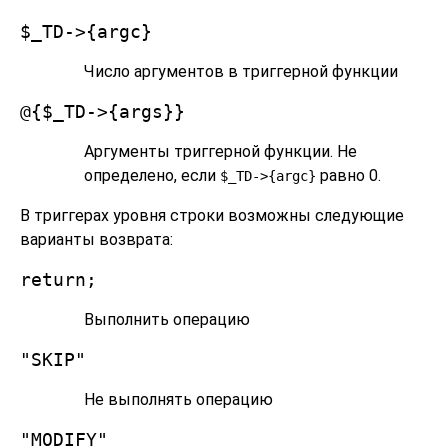
$_TD->{argc}
Число аргументов в триггерной функции
@{$_TD->{args}}
Аргументы триггерной функции. Не
определено, если
равно 0.
$_TD->{argc}
В триггерах уровня строки возможны следующие
варианты возврата:
return;
Выполнить операцию
"SKIP"
Не выполнять операцию
"MODIFY"