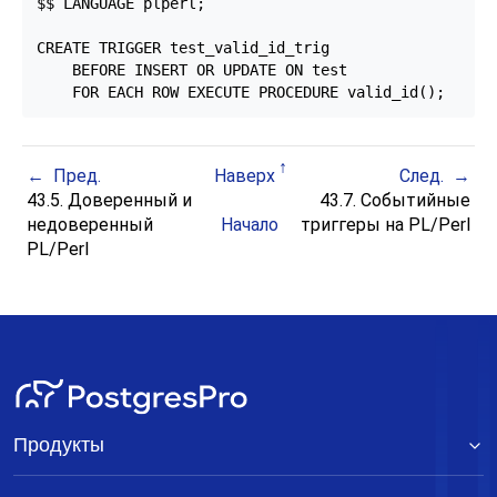
$$ LANGUAGE plperl;

CREATE TRIGGER test_valid_id_trig

    BEFORE INSERT OR UPDATE ON test

    FOR EACH ROW EXECUTE PROCEDURE valid_id();
Пред.
Наверх
След.
43.5. Доверенный и
43.7. Событийные
недоверенный
Начало
триггеры на PL/Perl
PL/Perl
Продукты