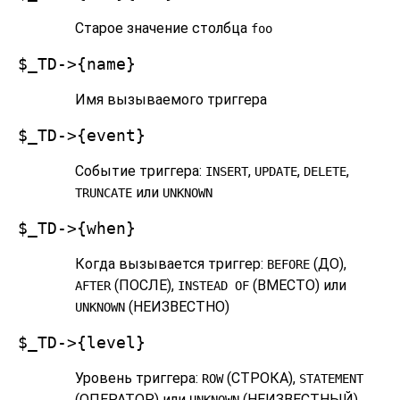
Старое значение столбца
foo
$_TD->{name}
Имя вызываемого триггера
$_TD->{event}
Событие триггера:
,
,
,
INSERT
UPDATE
DELETE
или
TRUNCATE
UNKNOWN
$_TD->{when}
Когда вызывается триггер:
(ДО),
BEFORE
(ПОСЛЕ),
(ВМЕСТО) или
AFTER
INSTEAD OF
(НЕИЗВЕСТНО)
UNKNOWN
$_TD->{level}
Уровень триггера:
(СТРОКА),
ROW
STATEMENT
(ОПЕРАТОР) или
(НЕИЗВЕСТНЫЙ)