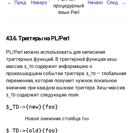
Пред.
Наверх
Начало
След.
процедурный
язык Perl
43.6. Триггеры на PL/Perl
PL/Perl можно использовать для написания
триггерных функций. В триггерной функции хеш-
массив
содержит информацию о
$_TD
произошедшем событии триггера.
— глобальная
$_TD
переменная, которая получает нужное локальное
значение при каждом вызове триггера. Хеш-массив
содержит следующие поля:
$_TD
$_TD->{new}{foo}
Новое значение столбца
foo
$_TD->{old}{foo}