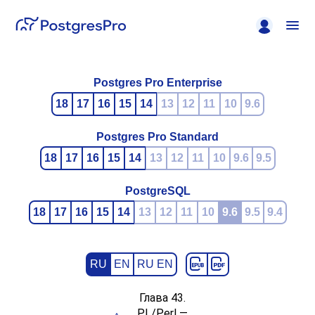
Postgres Pro Enterprise
18
17
16
15
14
13
12
11
10
9.6
Postgres Pro Standard
18
17
16
15
14
13
12
11
10
9.6
9.5
PostgreSQL
18
17
16
15
14
13
12
11
10
9.6
9.5
9.4
RU
EN
RU EN
Глава 43.
PL/Perl —