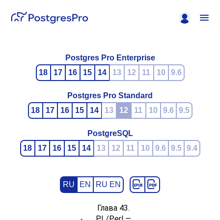
Postgres Pro Enterprise
18
17
16
15
14
13
12
11
10
9.6
Postgres Pro Standard
18
17
16
15
14
13
12
11
10
9.6
9.5
PostgreSQL
18
17
16
15
14
13
12
11
10
9.6
9.5
9.4
RU
EN
RU EN
Глава 43.
PL/Perl —