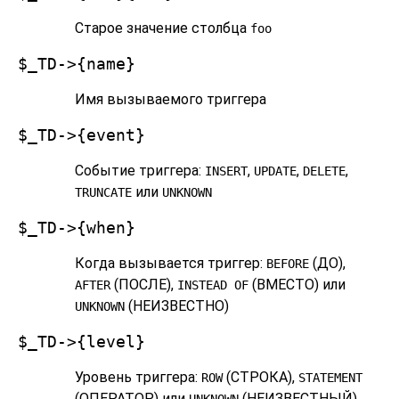
Старое значение столбца
foo
$_TD->{name}
Имя вызываемого триггера
$_TD->{event}
Событие триггера:
,
,
,
INSERT
UPDATE
DELETE
или
TRUNCATE
UNKNOWN
$_TD->{when}
Когда вызывается триггер:
(ДО),
BEFORE
(ПОСЛЕ),
(ВМЕСТО) или
AFTER
INSTEAD OF
(НЕИЗВЕСТНО)
UNKNOWN
$_TD->{level}
Уровень триггера:
(СТРОКА),
ROW
STATEMENT
(ОПЕРАТОР) или
(НЕИЗВЕСТНЫЙ)