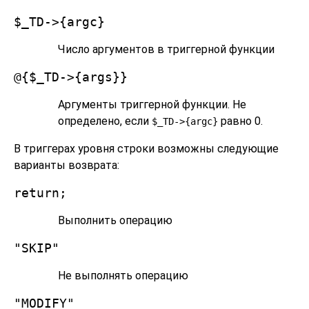
$_TD->{argc}
Число аргументов в триггерной функции
@{$_TD->{args}}
Аргументы триггерной функции. Не
определено, если
равно 0.
$_TD->{argc}
В триггерах уровня строки возможны следующие
варианты возврата:
return;
Выполнить операцию
"SKIP"
Не выполнять операцию
"MODIFY"