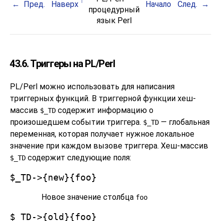
Пред.
Наверх
Начало
След.
процедурный
язык Perl
43.6. Триггеры на PL/Perl
PL/Perl можно использовать для написания
триггерных функций. В триггерной функции хеш-
массив
содержит информацию о
$_TD
произошедшем событии триггера.
— глобальная
$_TD
переменная, которая получает нужное локальное
значение при каждом вызове триггера. Хеш-массив
содержит следующие поля:
$_TD
$_TD->{new}{foo}
Новое значение столбца
foo
$_TD->{old}{foo}