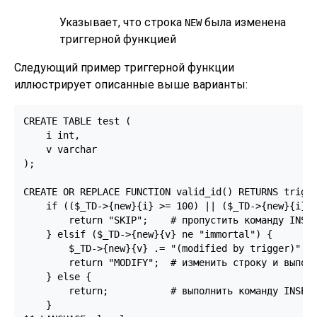
Указывает, что строка
была изменена
NEW
триггерной функцией
Следующий пример триггерной функции
иллюстрирует описанные выше варианты:
CREATE TABLE test (

    i int,

    v varchar

);

CREATE OR REPLACE FUNCTION valid_id() RETURNS trigge
    if (($_TD->{new}{i} >= 100) || ($_TD->{new}{i} <
        return "SKIP";    # пропустить команду INSER
    } elsif ($_TD->{new}{v} ne "immortal") {

        $_TD->{new}{v} .= "(modified by trigger)";

        return "MODIFY";  # изменить строку и выполн
    } else {

        return;           # выполнить команду INSERT
    }
