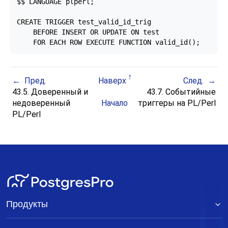
$$ LANGUAGE plperl;

CREATE TRIGGER test_valid_id_trig

    BEFORE INSERT OR UPDATE ON test

    FOR EACH ROW EXECUTE FUNCTION valid_id();
Пред.
Наверх
След.
43.5. Доверенный и
43.7. Событийные
недоверенный
Начало
триггеры на PL/Perl
PL/Perl
Продукты