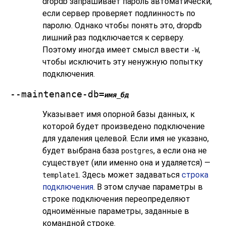
dropdb
запрашивает пароль автоматически,
если сервер проверяет подлинность по
паролю. Однако чтобы понять это,
dropdb
лишний раз подключается к серверу.
Поэтому иногда имеет смысл ввести
,
-W
чтобы исключить эту ненужную попытку
подключения.
--maintenance-db=
имя_бд
Указывает имя опорной базы данных, к
которой будет произведено подключение
для удаления целевой. Если имя не указано,
будет выбрана база
, а если она не
postgres
существует (или именно она и удаляется) —
. Здесь может задаваться
строка
template1
подключения
. В этом случае параметры в
строке подключения переопределяют
одноимённые параметры, заданные в
командной строке.