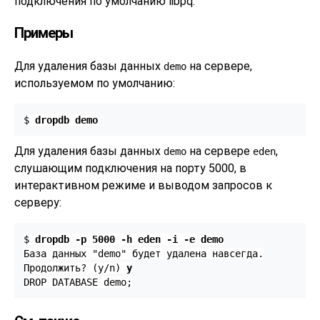
подключения по умолчанию
libpq
.
Примеры
Для удаления базы данных
на сервере,
demo
используемом по умолчанию:
$ 
dropdb demo
Для удаления базы данных
на сервере
,
demo
eden
слушающим подключения на порту 5000, в
интерактивном режиме и выводом запросов к
серверу:
$ 
dropdb -p 5000 -h eden -i -e demo
База данных "demo" будет удалена навсегда.

Продолжить? (y/n) 
y
DROP DATABASE demo;