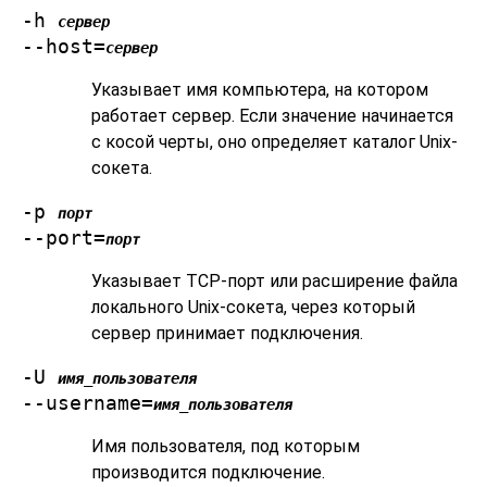
-h
сервер
--host=
сервер
Указывает имя компьютера, на котором
работает сервер. Если значение начинается
с косой черты, оно определяет каталог Unix-
сокета.
-p
порт
--port=
порт
Указывает TCP-порт или расширение файла
локального Unix-сокета, через который
сервер принимает подключения.
-U
имя_пользователя
--username=
имя_пользователя
Имя пользователя, под которым
производится подключение.