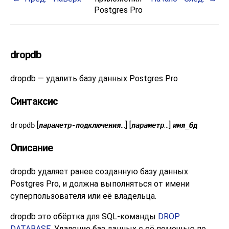
Postgres Pro
dropdb
dropdb — удалить базу данных
Postgres Pro
Синтаксис
[
...] [
...]
dropdb
параметр-подключения
параметр
имя_бд
Описание
dropdb
удаляет ранее созданную базу данных
Postgres Pro
, и должна выполняться от имени
суперпользователя или её владельца.
dropdb
это обёртка для
SQL
-команды
DROP
DATABASE
. Удаление баз данных с её помощью по