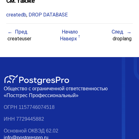
См. также
createdb
,
DROP DATABASE
Пред.
Начало
След.
createuser
Наверх
droplang
Общество с ограниченной ответственностью
«Постгрес Профессиональный»
ОГРН 1157746074518
ИНН 7729445882
Основной ОКВЭД 62.02
info@postgrespro.ru