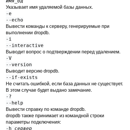
имя_бд
Указывает имя удаляемой базы данных.
-e
--echo
Вывести команды к серверу, генерируемые при
выполнении
dropdb
.
-i
--interactive
Выводит вопрос о подтверждении перед удалением.
-V
--version
Выводит версию
dropdb
.
--if-exists
Не считать ошибкой, если база данных не существует.
В этом случае будет выдано замечание.
-?
--help
Вывести справку по команде
dropdb
.
dropdb
также принимает из командной строки
параметры подключения:
-h
сервер