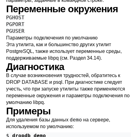
параметры, заданные в командной строке.
Переменные окружения
PGHOST
PGPORT
PGUSER
Параметры подключения по умолчанию
Эта утилита, как и большинство других утилит
PostgreSQL
, также использует переменные среды,
поддерживаемые
libpq
(см.
Раздел 34.14
).
Диагностика
В случае возникновения трудностей, обратитесь к
DROP DATABASE
и
psql
. При диагностике следует
учесть, что при запуске утилиты также применяются
переменные окружения и параметры подключения по
умолчанию
libpq
.
Примеры
demo
Для удаления базы данных
на сервере,
используемом по умолчанию:
$ 
dropdb demo