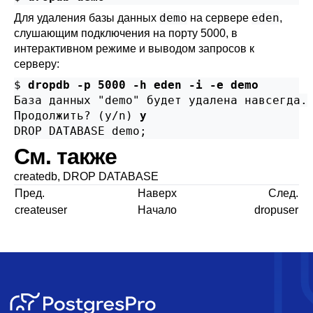
demo
eden
Для удаления базы данных
на сервере
,
слушающим подключения на порту 5000, в
интерактивном режиме и выводом запросов к
серверу:
$ 
dropdb -p 5000 -h eden -i -e demo
База данных "demo" будет удалена навсегда.

Продолжить? (y/n) 
y
DROP DATABASE demo;
См. также
createdb
,
DROP DATABASE
Пред.
Наверх
След.
createuser
Начало
dropuser