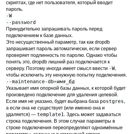
скриптах, где нет пользователя, который вводит
пароль.
-W
--password
Принудительно запрашивать пароль перед
подключением к базе данных.
Это несущественный параметр, так как
dropdb
запрашивает пароль автоматически, если сервер
проверяет подлинность по паролю. Однако чтобы
понять это,
dropdb
лишний раз подключается к
-W
серверу. Поэтому иногда имеет смысл ввести
,
чтобы исключить эту ненужную попытку подключения.
--maintenance-db=
имя_бд
Указывает имя опорной базы данных, к которой будет
произведено подключение для удаления целевой.
postgres
Если имя не указано, будет выбрана база
,
а если она не существует (или именно она и
template1
удаляется) —
. Здесь может задаваться
строка подключения
. В этом случае параметры в
строке подключения переопределяют одноимённые