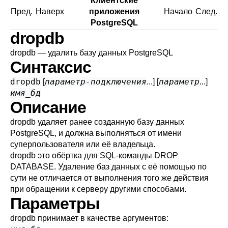
Клиентские
Пред.
Наверх
приложения
Начало
След.
PostgreSQL
dropdb
dropdb — удалить базу данных
PostgreSQL
Синтаксис
dropdb
параметр-подключения
параметр
[
...] [
...]
имя_бд
Описание
dropdb
удаляет ранее созданную базу данных
PostgreSQL
, и должна выполняться от имени
суперпользователя или её владельца.
dropdb
это обёртка для
SQL
-команды
DROP
DATABASE
. Удаление баз данных с её помощью по
сути не отличается от выполнения того же действия
при обращении к серверу другими способами.
Параметры
dropdb
принимает в качестве аргументов: