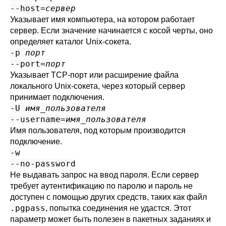
--host=
сервер
Указывает имя компьютера, на котором работает
сервер. Если значение начинается с косой черты, оно
определяет каталог Unix-сокета.
-p
порт
--port=
порт
Указывает TCP-порт или расширение файла
локального Unix-сокета, через который сервер
принимает подключения.
-U
имя_пользователя
--username=
имя_пользователя
Имя пользователя, под которым производится
подключение.
-w
--no-password
Не выдавать запрос на ввод пароля. Если сервер
требует аутентификацию по паролю и пароль не
доступен с помощью других средств, таких как файл
.pgpass
, попытка соединения не удастся. Этот
параметр может быть полезен в пакетных заданиях и