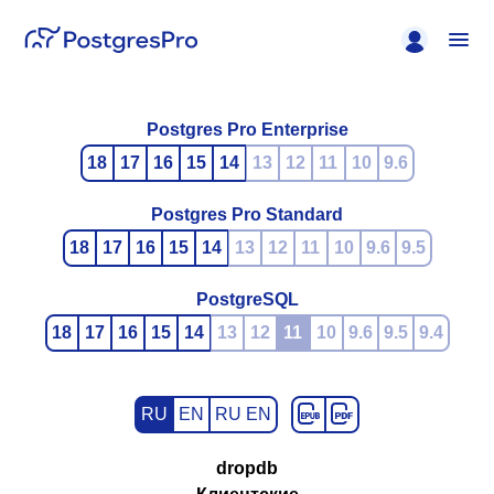
Postgres Pro Enterprise
18
17
16
15
14
13
12
11
10
9.6
Postgres Pro Standard
18
17
16
15
14
13
12
11
10
9.6
9.5
PostgreSQL
18
17
16
15
14
13
12
11
10
9.6
9.5
9.4
RU
EN
RU EN
dropdb