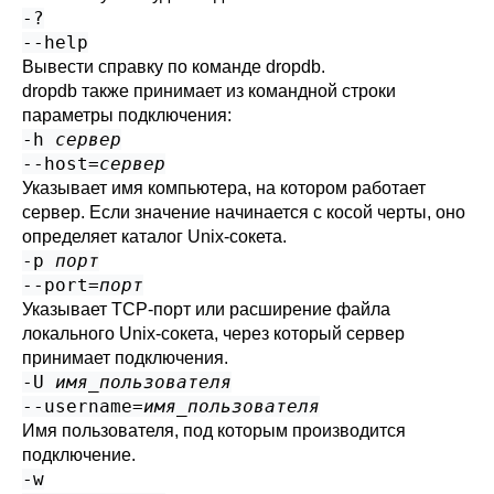
-?
--help
Вывести справку по команде
dropdb
.
dropdb
также принимает из командной строки
параметры подключения:
-h
сервер
--host=
сервер
Указывает имя компьютера, на котором работает
сервер. Если значение начинается с косой черты, оно
определяет каталог Unix-сокета.
-p
порт
--port=
порт
Указывает TCP-порт или расширение файла
локального Unix-сокета, через который сервер
принимает подключения.
-U
имя_пользователя
--username=
имя_пользователя
Имя пользователя, под которым производится
подключение.
-w