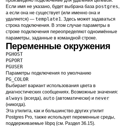
произведено подключение для удаления целевой.
postgres
Если имя не указано, будет выбрана база
,
а если она не существует (или именно она и
template1
удаляется) —
. Здесь может задаваться
строка подключения
. В этом случае параметры в
строке подключения переопределяют одноимённые
параметры, заданные в командной строке.
Переменные окружения
PGHOST
PGPORT
PGUSER
Параметры подключения по умолчанию
PG_COLOR
Выбирает вариант использования цвета в
диагностических сообщениях. Возможные значения:
always
auto
never
(всегда),
(автоматически) и
(никогда).
Эта утилита, как и большинство других утилит
Postgres Pro
, также использует переменные среды,
поддерживаемые
libpq
(см.
Раздел 36.15
).