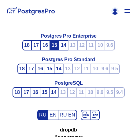
Postgres Pro Enterprise
18
17
16
15
14
13
12
11
10
9.6
Postgres Pro Standard
18
17
16
15
14
13
12
11
10
9.6
9.5
PostgreSQL
18
17
16
15
14
13
12
11
10
9.6
9.5
9.4
RU
EN
RU EN
dropdb