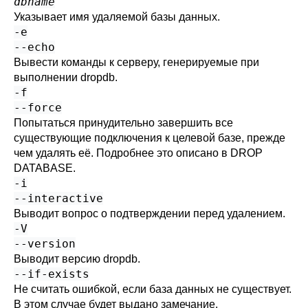
dbname
Указывает имя удаляемой базы данных.
-e
--echo
Вывести команды к серверу, генерируемые при
выполнении
dropdb
.
-f
--force
Попытаться принудительно завершить все
существующие подключения к целевой базе, прежде
чем удалять её. Подробнее это описано в
DROP
DATABASE
.
-i
--interactive
Выводит вопрос о подтверждении перед удалением.
-V
--version
Выводит версию
dropdb
.
--if-exists
Не считать ошибкой, если база данных не существует.
В этом случае будет выдано замечание.