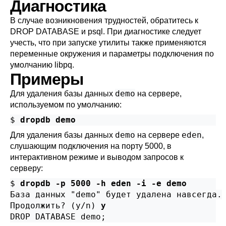
Диагностика
В случае возникновения трудностей, обратитесь к
DROP DATABASE
и
psql
. При диагностике следует
учесть, что при запуске утилиты также применяются
переменные окружения и параметры подключения по
умолчанию
libpq
.
Примеры
demo
Для удаления базы данных
на сервере,
используемом по умолчанию:
$ 
dropdb demo
demo
eden
Для удаления базы данных
на сервере
,
слушающим подключения на порту 5000, в
интерактивном режиме и выводом запросов к
серверу:
$ 
dropdb -p 5000 -h eden -i -e demo
База данных "demo" будет удалена навсегда.

Продолжить? (y/n) 
y
DROP DATABASE demo;