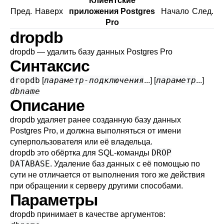
Клиентские
Пред.
Наверх
приложения Postgres
Начало
След.
Pro
dropdb
dropdb — удалить базу данных
Postgres Pro
Синтаксис
dropdb
параметр-подключения
параметр
[
...] [
...]
dbname
Описание
dropdb
удаляет ранее созданную базу данных
Postgres Pro
, и должна выполняться от имени
суперпользователя или её владельца.
DROP
dropdb
это обёртка для
SQL
-команды
DATABASE
. Удаление баз данных с её помощью по
сути не отличается от выполнения того же действия
при обращении к серверу другими способами.
Параметры
dropdb
принимает в качестве аргументов: