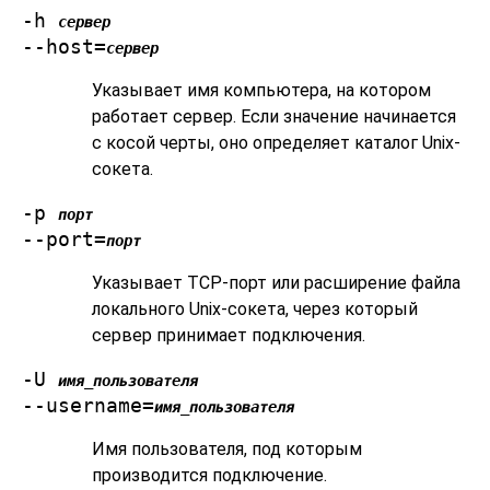
-h
сервер
--host=
сервер
Указывает имя компьютера, на котором
работает сервер. Если значение начинается
с косой черты, оно определяет каталог Unix-
сокета.
-p
порт
--port=
порт
Указывает TCP-порт или расширение файла
локального Unix-сокета, через который
сервер принимает подключения.
-U
имя_пользователя
--username=
имя_пользователя
Имя пользователя, под которым
производится подключение.