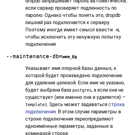
dropdb
запрашивает пароль автоматически,
если сервер проверяет подлинность по
паролю. Однако чтобы понять это,
dropdb
лишний раз подключается к серверу.
Поэтому иногда имеет смысл ввести
,
-W
чтобы исключить эту ненужную попытку
подключения.
--maintenance-db=
имя_бд
Указывает имя опорной базы данных, к
которой будет произведено подключение
для удаления целевой. Если имя не указано,
будет выбрана база
, а если она не
postgres
существует (или именно она и удаляется) —
. Здесь может задаваться
строка
template1
подключения
. В этом случае параметры в
строке подключения переопределяют
одноимённые параметры, заданные в
командной строке.