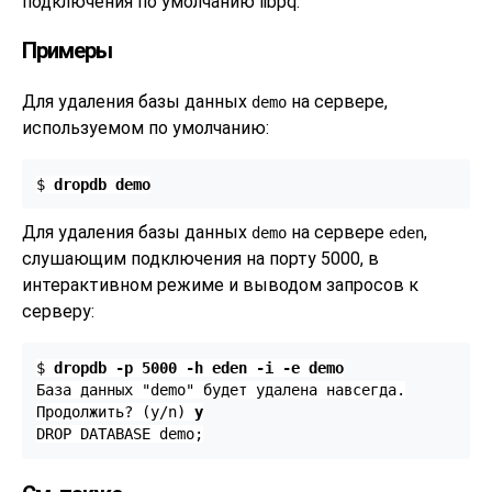
подключения по умолчанию
libpq
.
Примеры
Для удаления базы данных
на сервере,
demo
используемом по умолчанию:
$ 
dropdb demo
Для удаления базы данных
на сервере
,
demo
eden
слушающим подключения на порту 5000, в
интерактивном режиме и выводом запросов к
серверу:
$ 
dropdb -p 5000 -h eden -i -e demo
База данных "demo" будет удалена навсегда.

Продолжить? (y/n) 
y
DROP DATABASE demo;