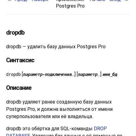
Postgres Pro
dropdb
dropdb — удалить базу данных
Postgres Pro
Синтаксис
[
...] [
...]
dropdb
параметр-подключения
параметр
имя_бд
Описание
dropdb
удаляет ранее созданную базу данных
Postgres Pro
, и должна выполняться от имени
суперпользователя или её владельца.
dropdb
это обёртка для
SQL
-команды
DROP
DATABASE
. Удаление баз данных с её помощью по