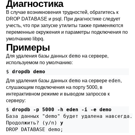
Диагностика
В случае возникновения трудностей, обратитесь к
DROP DATABASE
и
psql
. При диагностике следует
учесть, что при запуске утилиты также применяются
переменные окружения и параметры подключения по
умолчанию
libpq
.
Примеры
demo
Для удаления базы данных
на сервере,
используемом по умолчанию:
$ 
dropdb demo
demo
eden
Для удаления базы данных
на сервере
,
слушающим подключения на порту 5000, в
интерактивном режиме и выводом запросов к
серверу:
$ 
dropdb -p 5000 -h eden -i -e demo
База данных "demo" будет удалена навсегда.

Продолжить? (y/n) 
y
DROP DATABASE demo;