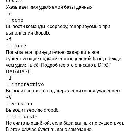
dbname
Указывает имя удаляемой базы данных.
-e
--echo
Вывести команды к серверу, генерируемые при
выполнении
dropdb
.
-f
--force
Попытаться принудительно завершить все
существующие подключения к целевой базе, прежде
чем удалять её. Подробнее это описано в
DROP
DATABASE
.
-i
--interactive
Выводит вопрос о подтверждении перед удалением.
-V
--version
Выводит версию
dropdb
.
--if-exists
Не считать ошибкой, если база данных не существует.
В этом случае будет выдано замечание.