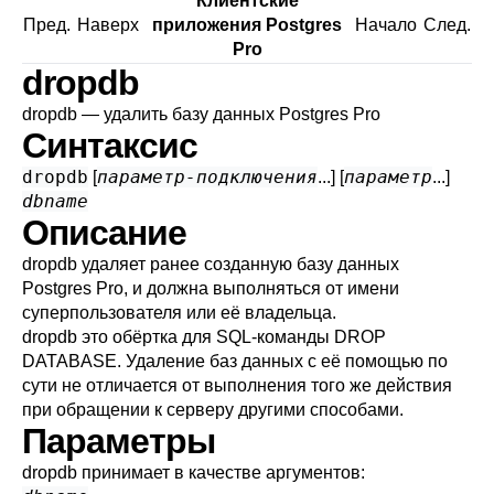
Клиентские
Пред.
Наверх
приложения Postgres
Начало
След.
Pro
dropdb
dropdb — удалить базу данных
Postgres Pro
Синтаксис
dropdb
параметр-подключения
параметр
[
...] [
...]
dbname
Описание
dropdb
удаляет ранее созданную базу данных
Postgres Pro
, и должна выполняться от имени
суперпользователя или её владельца.
dropdb
это обёртка для
SQL
-команды
DROP
DATABASE
. Удаление баз данных с её помощью по
сути не отличается от выполнения того же действия
при обращении к серверу другими способами.
Параметры
dropdb
принимает в качестве аргументов: