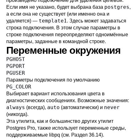
произведено подключение для удаления целевой.
postgres
Если имя не указано, будет выбрана база
,
а если она не существует (или именно она и
template1
удаляется) —
. Здесь может задаваться
строка подключения
. В этом случае параметры в
строке подключения переопределяют одноимённые
параметры, заданные в командной строке.
Переменные окружения
PGHOST
PGPORT
PGUSER
Параметры подключения по умолчанию
PG_COLOR
Выбирает вариант использования цвета в
диагностических сообщениях. Возможные значения:
always
auto
never
(всегда),
(автоматически) и
(никогда).
Эта утилита, как и большинство других утилит
Postgres Pro
, также использует переменные среды,
поддерживаемые
libpq
(см.
Раздел 36.14
).