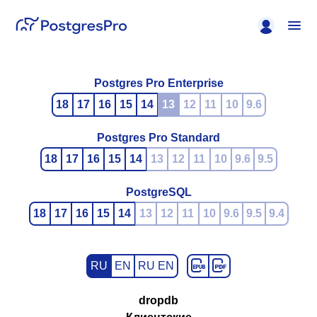
Postgres Pro Enterprise
18
17
16
15
14
13
12
11
10
9.6
Postgres Pro Standard
18
17
16
15
14
13
12
11
10
9.6
9.5
PostgreSQL
18
17
16
15
14
13
12
11
10
9.6
9.5
9.4
RU
EN
RU EN
dropdb