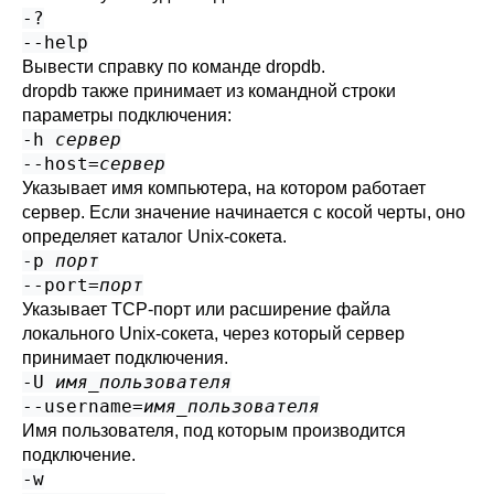
-?
--help
Вывести справку по команде
dropdb
.
dropdb
также принимает из командной строки
параметры подключения:
-h
сервер
--host=
сервер
Указывает имя компьютера, на котором работает
сервер. Если значение начинается с косой черты, оно
определяет каталог Unix-сокета.
-p
порт
--port=
порт
Указывает TCP-порт или расширение файла
локального Unix-сокета, через который сервер
принимает подключения.
-U
имя_пользователя
--username=
имя_пользователя
Имя пользователя, под которым производится
подключение.
-w