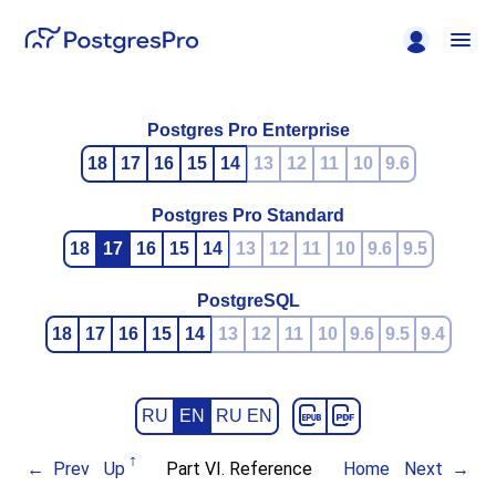
Postgres Pro Enterprise
18
17
16
15
14
13
12
11
10
9.6
Postgres Pro Standard
18
17
16
15
14
13
12
11
10
9.6
9.5
PostgreSQL
18
17
16
15
14
13
12
11
10
9.6
9.5
9.4
RU
EN
RU EN
Prev
Up
Part VI. Reference
Home
Next