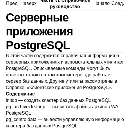
Часть VI. Справочное
Пред.
Наверх
Начало
След.
руководство
Серверные
приложения
PostgreSQL
В этой части содержится справочная информация о
серверных приложениях и вспомогательных утилитах
PostgreSQL
. Описываемые команды могут быть
полезны только на том компьютере, где работает
сервер баз данных. Другие утилиты рассмотрены в
Справке: «Клиентские приложения PostgreSQL»
.
Содержание
initdb
— создать кластер баз данных
PostgreSQL
pg_archivecleanup
— вычистить файлы архивов WAL
PostgreSQL
pg_controldata
— вывести управляющую информацию
кластера баз данных
PostgreSQL