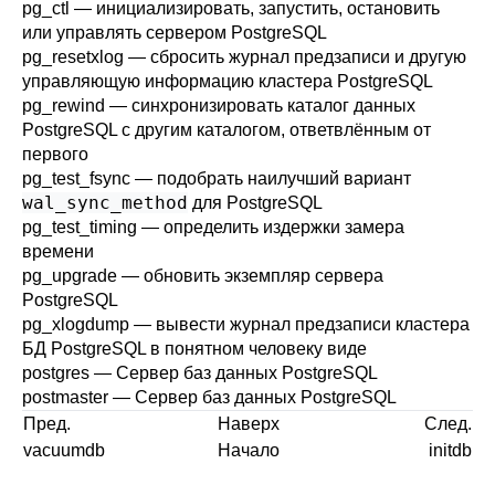
pg_ctl
— инициализировать, запустить, остановить
или управлять сервером
PostgreSQL
pg_resetxlog
— сбросить журнал предзаписи и другую
управляющую информацию кластера
PostgreSQL
pg_rewind
— синхронизировать каталог данных
PostgreSQL
с другим каталогом, ответвлённым от
первого
pg_test_fsync
— подобрать наилучший вариант
wal_sync_method
для
PostgreSQL
pg_test_timing
— определить издержки замера
времени
pg_upgrade
— обновить экземпляр сервера
PostgreSQL
pg_xlogdump
— вывести журнал предзаписи кластера
БД
PostgreSQL
в понятном человеку виде
postgres
— Сервер баз данных
PostgreSQL
postmaster
— Сервер баз данных
PostgreSQL
Пред.
Наверх
След.
vacuumdb
Начало
initdb