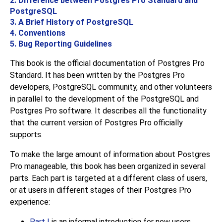
2. Difference between
Postgres Pro Standard
and
PostgreSQL
3. A Brief History of
PostgreSQL
4. Conventions
5. Bug Reporting Guidelines
This book is the official documentation of
Postgres Pro
Standard
. It has been written by the
Postgres Pro
developers,
PostgreSQL
community, and other volunteers
in parallel to the development of the
PostgreSQL
and
Postgres Pro
software. It describes all the functionality
that the current version of
Postgres Pro
officially
supports.
To make the large amount of information about
Postgres
Pro
manageable, this book has been organized in several
parts. Each part is targeted at a different class of users,
or at users in different stages of their
Postgres Pro
experience:
Part I
is an informal introduction for new users.