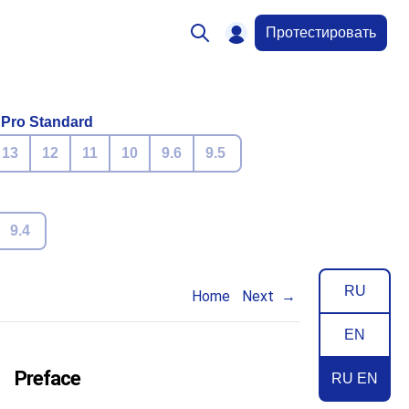
Протестировать
 Pro Standard
13
12
11
10
9.6
9.5
9.4
RU
Home
Next
EN
Preface
RU EN