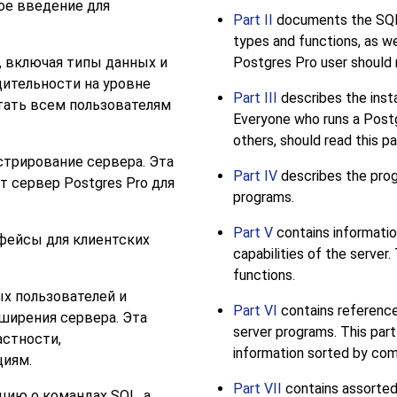
ое введение для
Part II
documents the
SQ
types and functions, as we
, включая типы данных и
Postgres Pro
user should r
ительности на уровне
Part III
describes the insta
итать всем пользователям
Everyone who runs a
Post
others, should read this pa
трирование сервера. Эта
Part IV
describes the pro
ет сервер
Postgres Pro
для
programs.
Part V
contains informatio
ейсы для клиентских
capabilities of the server
functions.
х пользователей и
Part VI
contains reference
ширения сервера. Эта
server programs. This part
астности,
information sorted by co
циям.
Part VII
contains assorted
ию о командах SQL, а