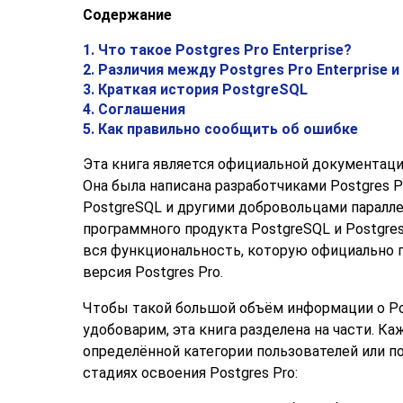
Содержание
1. Что такое
Postgres Pro Enterprise
?
2. Различия между
Postgres Pro Enterprise
и
3. Краткая история
PostgreSQL
4. Соглашения
5. Как правильно сообщить об ошибке
Эта книга является официальной документац
Она была написана разработчиками
Postgres P
PostgreSQL
и другими добровольцами паралле
программного продукта
PostgreSQL
и
Postgres
вся функциональность, которую официально
версия
Postgres Pro
.
Чтобы такой большой объём информации о
Po
удобоварим, эта книга разделена на части. Ка
определённой категории пользователей или п
стадиях освоения
Postgres Pro
: