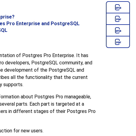
prise
?
es Pro Enterprise
and
PostgreSQL
SQL
entation of
Postgres Pro Enterprise
. It has
ro
developers,
PostgreSQL
community, and
 the development of the
PostgreSQL
and
ibes all the functionality that the current
ly supports.
formation about
Postgres Pro
manageable,
several parts. Each part is targeted at a
sers in different stages of their
Postgres Pro
uction for new users.