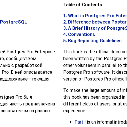
Table of Contents
1. What is
Postgres Pro Enter
PostgreSQL
2. Difference between
Postgr
3. A Brief History of
Postgre
4. Conventions
5. Bug Reporting Guidelines
ией
Postgres Pro Enterprise
.
This book is the official docum
ro
, сообществом
been written by the
Postgres P
льно с разработкой
other volunteers in parallel to
 Pro
. В ней описывается
Postgres Pro
software. It descr
 поддерживает текущая
version of
Postgres Pro
official
To make the large amount of in
stgres Pro
был
this book has been organized in 
ждая часть предназначена
different class of users, or at u
ользователям на разных
experience:
Part I
is an informal introd