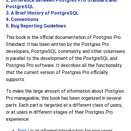
2. Difference between
Postgres Pro Standard
and
PostgreSQL
3. A Brief History of
PostgreSQL
4. Conventions
5. Bug Reporting Guidelines
This book is the official documentation of
Postgres Pro
Standard
. It has been written by the
Postgres Pro
developers,
PostgreSQL
community, and other volunteers
in parallel to the development of the
PostgreSQL
and
Postgres Pro
software. It describes all the functionality
that the current version of
Postgres Pro
officially
supports.
To make the large amount of information about
Postgres
Pro
manageable, this book has been organized in several
parts. Each part is targeted at a different class of users,
or at users in different stages of their
Postgres Pro
experience:
Part I
is an informal introduction for new users.