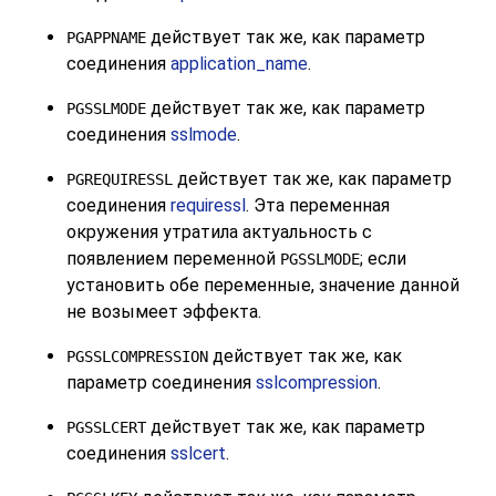
действует так же, как параметр
PGAPPNAME
соединения
application_name
.
действует так же, как параметр
PGSSLMODE
соединения
sslmode
.
действует так же, как параметр
PGREQUIRESSL
соединения
requiressl
. Эта переменная
окружения утратила актуальность с
появлением переменной
; если
PGSSLMODE
установить обе переменные, значение данной
не возымеет эффекта.
действует так же, как
PGSSLCOMPRESSION
параметр соединения
sslcompression
.
действует так же, как параметр
PGSSLCERT
соединения
sslcert
.