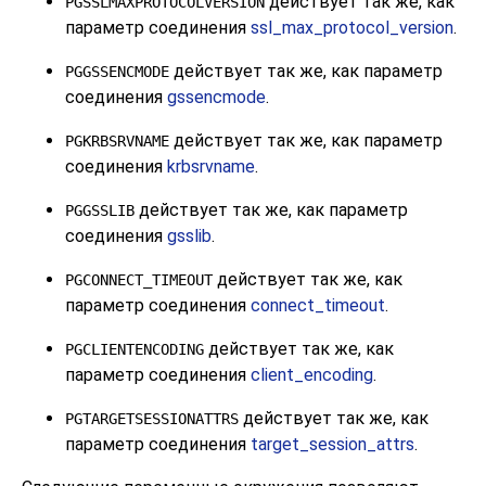
действует так же, как
PGSSLMAXPROTOCOLVERSION
параметр соединения
ssl_max_protocol_version
.
действует так же, как параметр
PGGSSENCMODE
соединения
gssencmode
.
действует так же, как параметр
PGKRBSRVNAME
соединения
krbsrvname
.
действует так же, как параметр
PGGSSLIB
соединения
gsslib
.
действует так же, как
PGCONNECT_TIMEOUT
параметр соединения
connect_timeout
.
действует так же, как
PGCLIENTENCODING
параметр соединения
client_encoding
.
действует так же, как
PGTARGETSESSIONATTRS
параметр соединения
target_session_attrs
.