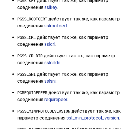
действует так же, как параметр
PGSSLKEY
соединения
sslkey
.
действует так же, как параметр
PGSSLROOTCERT
соединения
sslrootcert
.
действует так же, как параметр
PGSSLCRL
соединения
sslcrl
.
действует так же, как параметр
PGSSLCRLDIR
соединения
sslcrldir
.
действует так же, как параметр
PGSSLSNI
соединения
sslsni
.
действует так же, как параметр
PGREQUIREPEER
соединения
requirepeer
.
действует так же, как
PGSSLMINPROTOCOLVERSION
параметр соединения
ssl_min_protocol_version
.