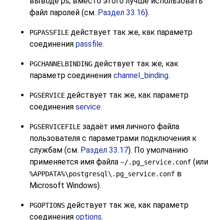
выводе
ps
; вместо этого лучше использовать
файл паролей (см.
Раздел 33.16
).
действует так же, как параметр
PGPASSFILE
соединения
passfile
.
действует так же, как
PGCHANNELBINDING
параметр соединения
channel_binding
.
действует так же, как параметр
PGSERVICE
соединения
service
.
задаёт имя личного файла
PGSERVICEFILE
пользователя с параметрами подключения к
службам (см.
Раздел 33.17
). По умолчанию
применяется имя файла
(или
~/.pg_service.conf
в
%APPDATA%\postgresql\.pg_service.conf
Microsoft Windows).
действует так же, как параметр
PGOPTIONS
соединения
options
.