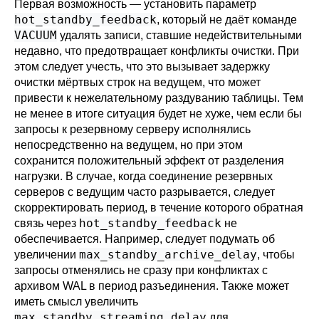
Первая возможность — установить параметр
hot_standby_feedback
, который не даёт команде
VACUUM
удалять записи, ставшие недействительными
недавно, что предотвращает конфликты очистки. При
этом следует учесть, что это вызывает задержку
очистки мёртвых строк на ведущем, что может
привести к нежелательному раздуванию таблицы. Тем
не менее в итоге ситуация будет не хуже, чем если бы
запросы к резервному серверу исполнялись
непосредственно на ведущем, но при этом
сохранится положительный эффект от разделения
нагрузки. В случае, когда соединение резервных
серверов с ведущим часто разрывается, следует
скорректировать период, в течение которого обратная
hot_standby_feedback
связь через
не
обеспечивается. Например, следует подумать об
max_standby_archive_delay
увеличении
, чтобы
запросы отменялись не сразу при конфликтах с
архивом WAL в период разъединения. Также может
иметь смысл увеличить
max_standby_streaming_delay
для