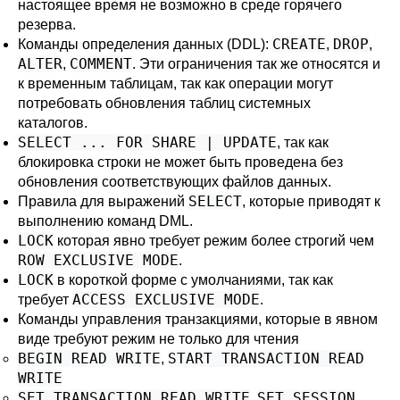
настоящее время не возможно в среде горячего
резерва.
CREATE
DROP
Команды определения данных (DDL):
,
,
ALTER
COMMENT
,
. Эти ограничения так же относятся и
к временным таблицам, так как операции могут
потребовать обновления таблиц системных
каталогов.
SELECT ... FOR SHARE | UPDATE
, так как
блокировка строки не может быть проведена без
обновления соответствующих файлов данных.
SELECT
Правила для выражений
, которые приводят к
выполнению команд DML.
LOCK
которая явно требует режим более строгий чем
ROW EXCLUSIVE MODE
.
LOCK
в короткой форме с умолчаниями, так как
ACCESS EXCLUSIVE MODE
требует
.
Команды управления транзакциями, которые в явном
виде требуют режим не только для чтения
BEGIN READ WRITE
START TRANSACTION READ
,
WRITE
SET TRANSACTION READ WRITE
SET SESSION
,