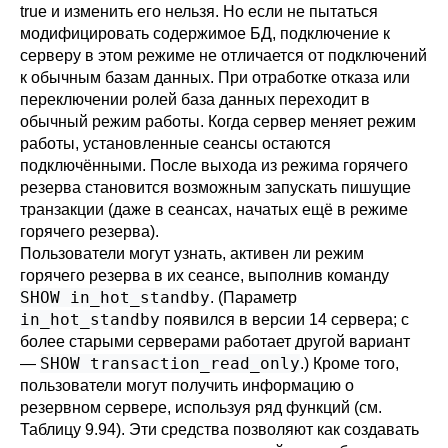
true и изменить его нельзя. Но если не пытаться
модифицировать содержимое БД, подключение к
серверу в этом режиме не отличается от подключений
к обычным базам данных. При отработке отказа или
переключении ролей база данных переходит в
обычный режим работы. Когда сервер меняет режим
работы, установленные сеансы остаются
подключёнными. После выхода из режима горячего
резерва становится возможным запускать пишущие
транзакции (даже в сеансах, начатых ещё в режиме
горячего резерва).
Пользователи могут узнать, активен ли режим
горячего резерва в их сеансе, выполнив команду
SHOW in_hot_standby
. (Параметр
in_hot_standby
появился в версии 14 сервера; с
более старыми серверами работает другой вариант
SHOW transaction_read_only
—
.) Кроме того,
пользователи могут получить информацию о
резервном сервере, используя ряд функций (см.
Таблицу 9.94
). Эти средства позволяют как создавать