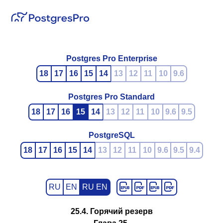
Postgres Pro Enterprise
18
17
16
15
14
13
12
11
10
9.6
Postgres Pro Standard
18
17
16
15
14
13
12
11
10
9.6
9.5
PostgreSQL
18
17
16
15
14
13
12
11
10
9.6
9.5
9.4
RU
EN
RU EN
25.4. Горячий резерв