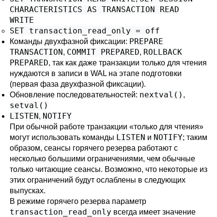
CHARACTERISTICS AS TRANSACTION READ
WRITE
SET transaction_read_only = off
PREPARE
Команды двухфазной фиксации:
TRANSACTION
COMMIT PREPARED
ROLLBACK
,
,
PREPARED
, так как даже транзакции только для чтения
нуждаются в записи в WAL на этапе подготовки
(первая фаза двухфазной фиксации).
nextval()
Обновление последовательностей:
,
setval()
LISTEN
NOTIFY
,
При обычной работе транзакции
«
только для чтения
»
LISTEN
NOTIFY
могут использовать команды
и
; таким
образом, сеансы горячего резерва работают с
несколько большими ограничениями, чем обычные
только читающие сеансы. Возможно, что некоторые из
этих ограничений будут ослаблены в следующих
выпусках.
В режиме горячего резерва параметр
transaction_read_only
всегда имеет значение