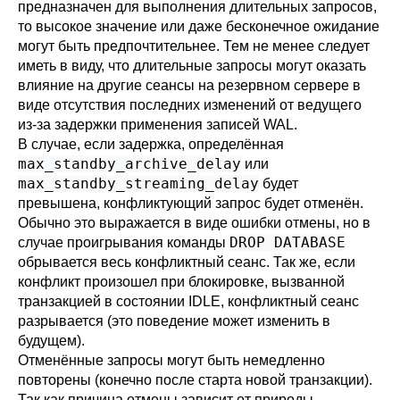
предназначен для выполнения длительных запросов,
то высокое значение или даже бесконечное ожидание
могут быть предпочтительнее. Тем не менее следует
иметь в виду, что длительные запросы могут оказать
влияние на другие сеансы на резервном сервере в
виде отсутствия последних изменений от ведущего
из-за задержки применения записей WAL.
В случае, если задержка, определённая
max_standby_archive_delay
или
max_standby_streaming_delay
будет
превышена, конфликтующий запрос будет отменён.
Обычно это выражается в виде ошибки отмены, но в
DROP DATABASE
случае проигрывания команды
обрывается весь конфликтный сеанс. Так же, если
конфликт произошел при блокировке, вызванной
транзакцией в состоянии IDLE, конфликтный сеанс
разрывается (это поведение может изменить в
будущем).
Отменённые запросы могут быть немедленно
повторены (конечно после старта новой транзакции).
Так как причина отмены зависит от природы