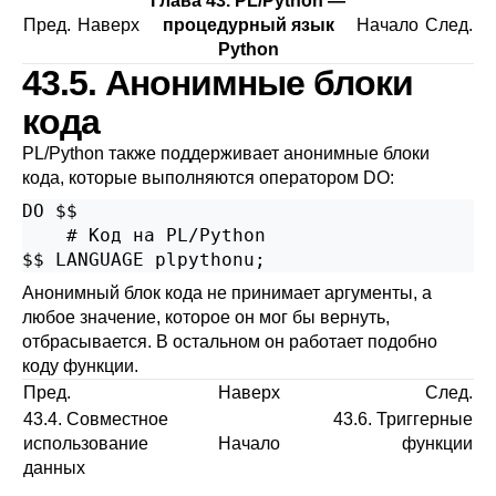
Глава 43. PL/Python —
Пред.
Наверх
процедурный язык
Начало
След.
Python
43.5. Анонимные блоки
кода
PL/Python также поддерживает анонимные блоки
кода, которые выполняются оператором
DO
:
DO $$

    # Код на PL/Python

$$ LANGUAGE plpythonu;
Анонимный блок кода не принимает аргументы, а
любое значение, которое он мог бы вернуть,
отбрасывается. В остальном он работает подобно
коду функции.
Пред.
Наверх
След.
43.4. Совместное
43.6. Триггерные
использование
Начало
функции
данных