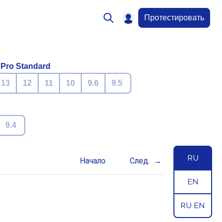
Протестировать
 Pro Standard
13
12
11
10
9.6
9.5
9.4
RU
Начало
След.
EN
RU EN