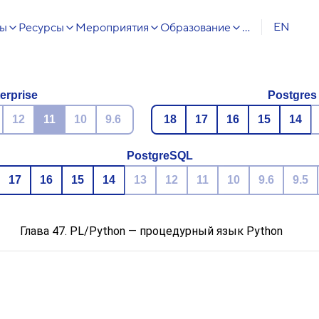
EN
сы
Ресурсы
Мероприятия
Образование
...
erprise
Postgres
12
11
10
9.6
18
17
16
15
14
PostgreSQL
17
16
15
14
13
12
11
10
9.6
9.5
Глава 47. PL/Python — процедурный язык Python