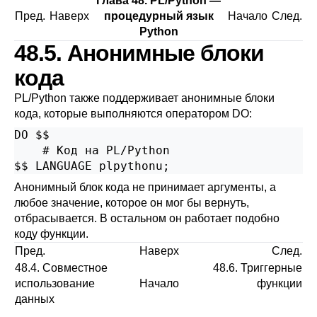
Глава 48. PL/Python —
Пред.
Наверх
процедурный язык
Начало
След.
Python
48.5. Анонимные блоки
кода
PL/Python также поддерживает анонимные блоки
кода, которые выполняются оператором
DO
:
DO $$

    # Код на PL/Python

$$ LANGUAGE plpythonu;
Анонимный блок кода не принимает аргументы, а
любое значение, которое он мог бы вернуть,
отбрасывается. В остальном он работает подобно
коду функции.
Пред.
Наверх
След.
48.4. Совместное
48.6. Триггерные
использование
Начало
функции
данных