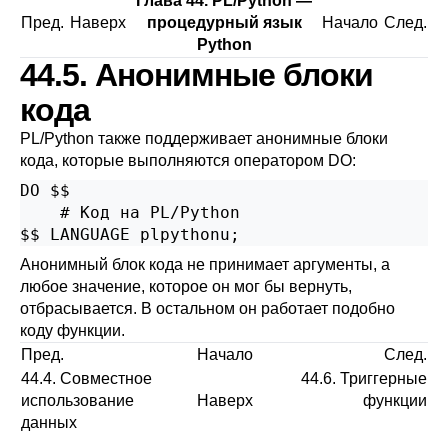
Глава 44. PL/Python —
Пред.
Наверх
процедурный язык
Начало
След.
Python
44.5. Анонимные блоки
кода
PL/Python также поддерживает анонимные блоки
кода, которые выполняются оператором
DO
:
DO $$

    # Код на PL/Python

$$ LANGUAGE plpythonu;
Анонимный блок кода не принимает аргументы, а
любое значение, которое он мог бы вернуть,
отбрасывается. В остальном он работает подобно
коду функции.
Пред.
Начало
След.
44.4. Совместное
44.6. Триггерные
использование
Наверх
функции
данных