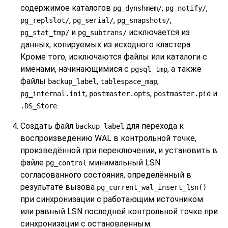
содержимое каталогов
,
,
pg_dynshmem/
pg_notify/
,
,
,
pg_replslot/
pg_serial/
pg_snapshots/
и
исключается из
pg_stat_tmp/
pg_subtrans/
данных, копируемых из исходного кластера.
Кроме того, исключаются файлы или каталоги с
именами, начинающимися с
, а также
pgsql_tmp
файлы
,
,
backup_label
tablespace_map
,
,
и
pg_internal.init
postmaster.opts
postmaster.pid
.
.DS_Store
Создать файл
для перехода к
backup_label
воспроизведению WAL в контрольной точке,
произведённой при переключении, и установить в
файле
минимальный LSN
pg_control
согласованного состояния, определённый в
результате вызова
pg_current_wal_insert_lsn()
при синхронизации с работающим источником
или равный LSN последней контрольной точке при
синхронизации с остановленным.