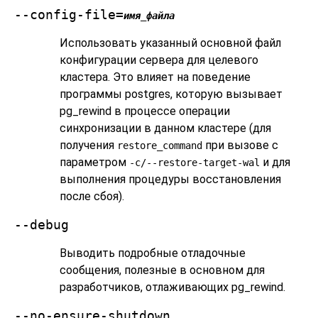
--config-file=
имя_файла
Использовать указанный основной файл
конфигурации сервера для целевого
кластера. Это влияет на поведение
программы
postgres
, которую вызывает
pg_rewind
в процессе операции
синхронизации в данном кластере (для
получения
при вызове с
restore_command
параметром
и для
-c/--restore-target-wal
выполнения процедуры восстановления
после сбоя).
--debug
Выводить подробные отладочные
сообщения, полезные в основном для
разработчиков, отлаживающих
pg_rewind
.
--no-ensure-shutdown