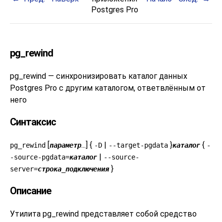
Postgres Pro
pg_rewind
pg_rewind — синхронизировать каталог данных
Postgres Pro
с другим каталогом, ответвлённым от
него
Синтаксис
[
...] {
|
}
{
pg_rewind
параметр
-D
--target-pgdata
каталог
-
|
-source-pgdata=
каталог
--source-
}
server=
строка_подключения
Описание
Утилита
pg_rewind
представляет собой средство