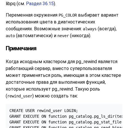
libpq
(см.
Раздел 36.15
).
Переменная окружения
выбирает вариант
PG_COLOR
использования цвета в диагностических
сообщениях. Возможные значения:
(всегда),
always
(автоматически) и
(никогда).
auto
never
Примечания
Когда исходным кластером для
pg_rewind
является
работающий сервер, вместо суперпользователя
может применяться роль, имеющая в этом кластере
достаточные права для выполнения функций,
которые использует
pg_rewind
. Такую роль
(
) можно создать так:
rewind_user
CREATE USER rewind_user LOGIN;

GRANT EXECUTE ON function pg_catalog.pg_ls_dir(text,
GRANT EXECUTE ON function pg_catalog.pg_stat_file(te
GRANT EXECUTE ON function pg_catalog.pg_read_binary_