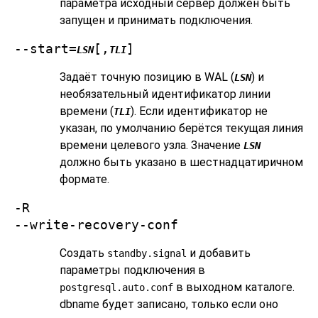
параметра исходный сервер должен быть
запущен и принимать подключения.
--start=
[,
]
LSN
TLI
Задаёт точную позицию в WAL (
) и
LSN
необязательный идентификатор линии
времени (
). Если идентификатор не
TLI
указан, по умолчанию берётся текущая линия
времени целевого узла. Значение
LSN
должно быть указано в шестнадцатиричном
формате.
-R
--write-recovery-conf
Создать
и добавить
standby.signal
параметры подключения в
в выходном каталоге.
postgresql.auto.conf
dbname будет записано, только если оно