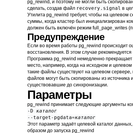
pg_rewind
, и поэтому не могли быть скопиров
recovery.signal
сделать, создав файл
в це
Утилита
pg_rewind
требует, чтобы на целевом 
суммы, когда кластер был инициализирован к
должен быть включён режим
full_page_writes
(п
Предупреждение
Если во время работы
pg_rewind
происходит ош
восстановления. В этом случае рекомендуется
Программа
pg_rewind
немедленно прекращает р
место, например, когда на исходном и целевом
такие файлы существуют на целевом сервере, 
файлов могут быть скопированы из источника 
существовавшие до синхронизации.
Параметры
pg_rewind
принимает следующие аргументы ком
-D
каталог
--target-pgdata=
каталог
Этот параметр задаёт целевой каталог данных
образом до запуска
pg_rewind