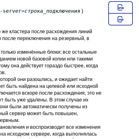
-server=
строка_подключения
}
го же кластера после расхождения линий
р после переключения на резервный, в
 только изменённые блоки; все остальные
данием новой базовой копии или такими
ому она действует гораздо быстрее, когда
ов.
которой они разошлись, и ожидает найти
ет быть найдена на целевой или исходной
ключается вскоре после расхождения, это не
т быть уже удалены. В этом случае их
 они были автоматически получены из
вный сервер может быть повышен,
зервным.
тановления и воспроизводит все изменения
 на исходном сервере, когда выполнялась