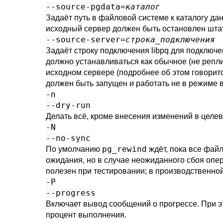
--source-pgdata=
каталог
Задаёт путь в файловой системе к каталогу да
исходный сервер должен быть остановлен шта
--source-server=
строка_подключения
Задаёт строку подключения libpq для подключ
должно устанавливаться как обычное (не реп
исходном сервере (подробнее об этом говорит
должен быть запущен и работать не в режиме 
-n
--dry-run
Делать всё, кроме внесения изменений в целев
-N
--no-sync
pg_rewind
По умолчанию
ждёт, пока все фай
ожидания, но в случае неожиданного сбоя опе
полезен при тестировании; в производственной
-P
--progress
Включает вывод сообщений о прогрессе. При э
процент выполнения.