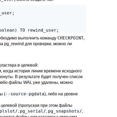
user;

oolean) TO rewind_user;
CHECKPOINT
обходимо выполнить команду
,
на
pg_rewind
для проверки, можно ли
кластера в целевой:
, когда история линии времени исходного
онуты. В результате будет получен список
е-либо файлы WAL уже удалены, можно
--source-pgdata
ы (
), либо на уровне
 целевой (пропуская при этом файлы
plslot/
pg_serial/
pg_snapshots/
,
,
,
ючаются файлы или каталоги с именами,