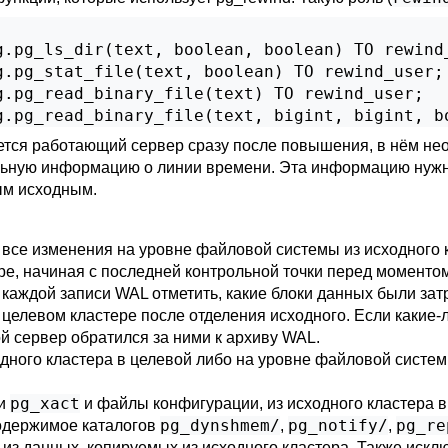
.pg_ls_dir(text, boolean, boolean) TO rewind_
.pg_stat_file(text, boolean) TO rewind_user;

.pg_read_binary_file(text) TO rewind_user;

g.pg_read_binary_file(text, bigint, bigint, b
тся работающий сервер сразу после повышения, в нём не
льную информацию о линии времени. Эта информацию нуж
ым исходным.
 все изменения на уровне файловой системы из исходного 
е, начиная с последней контрольной точки перед моментом
каждой записи WAL отметить, какие блоки данных были затр
 целевом кластере после отделения исходного. Если каки
ой сервер обратился за ними к архиву WAL.
дного кластера в целевой либо на уровне файловой систем
pg_xact
ти
и файлы конфигурации, из исходного кластера в
pg_dynshmem/
pg_notify/
pg_re
содержимое каталогов
,
,
из данных, копируемых из исходного кластера. Также искл