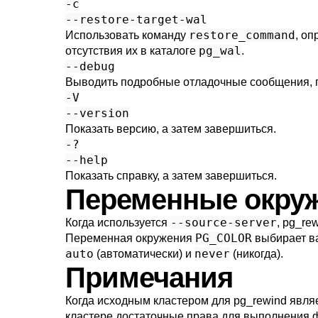
-c
--restore-target-wal
restore_command
Использовать команду
, о
pg_wal
отсутствия их в каталоге
.
--debug
Выводить подробные отладочные сообщения, 
-V
--version
Показать версию, а затем завершиться.
-?
--help
Показать справку, а затем завершиться.
Переменные окру
--source-server
Когда используется
,
pg_rew
PG_COLOR
Переменная окружения
выбирает ва
auto
never
(автоматически) и
(никогда).
Примечания
Когда исходным кластером для
pg_rewind
являе
кластере достаточные права для выполнения 