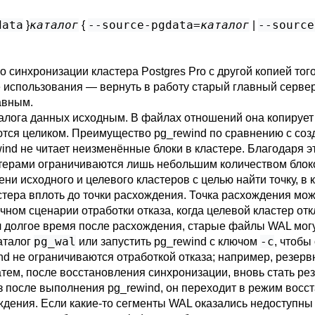
data
каталог
--source-pgdata=
каталог
--source
}
{
|
 синхронизации кластера Postgres Pro с другой копией то
 использования — вернуть в работу старый главный серве
авным.
талога данных исходным. В файлах отношений она копирует
ются целиком. Преимущество
pg_rewind
по сравнению с соз
ind
не читает неизменённые блоки в кластере. Благодаря эт
стерами ограничиваются лишь небольшим количеством блок
ни исходного и целевого кластеров с целью найти точку, в 
тера вплоть до точки расхождения. Точка расхождения мож
чном сценарии отработки отказа, когда целевой кластер от
л долгое время после расхождения, старые файлы WAL могу
pg_wal
-c
аталог
или запустить
pg_rewind
с ключом
, чтобы
nd
не ограничиваются отработкой отказа; например, резер
атем, после восстановления синхронизации, вновь стать ре
аз после выполнения
pg_rewind
, он переходит в режим восс
ждения. Если какие-то сегменты WAL оказались недоступны