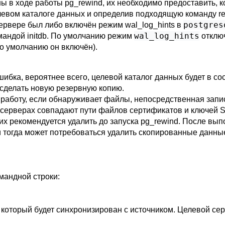
аны в ходе работы
pg_rewind
, их необходимо предоставить, к
левом каталоге данных и определив подходящую команду
r
postgres
сервере был либо включён режим
wal_log_hints
в
wal_log_hints
омандой
initdb
. По умолчанию режим
отключ
о умолчанию он включён).
ибка, вероятнее всего, целевой каталог данных будет в с
 сделать новую резервную копию.
аботу, если обнаруживает файлы, непосредственная запис
 серверах совпадают пути файлов сертификатов и ключей S
их рекомендуется удалить до запуска
pg_rewind
. После вып
и тогда может потребоваться удалить скопированные данны
андной строки:
, который будет синхронизирован с источником. Целевой с