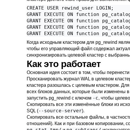
CREATE USER rewind_user LOGIN;

GRANT EXECUTE ON function pg_catalog
GRANT EXECUTE ON function pg_catalog
GRANT EXECUTE ON function pg_catalog
GRANT EXECUTE ON function pg_catalo
Когда исходным кластером для
pg_rewind
являе
чтобы его управляющий файл содержал актуа
синхронизировать целевой кластер с выбранн
Как это работает
Основная идея состоит в том, чтобы перенести
Просканировать журнал WAL в целевом кластер
кластера разошлась с целевым кластером. Для 
всех блоков данных, которые были изменены в
-c
запустить
pg_rewind
с ключом
, чтобы целев
Скопировать все эти изменённые блоки из исхо
--source-server
SQL (
).
Скопировать все остальные файлы, в частнос
отношений). Как и при базовом копировании, 
pg_stat_tmp/
pg_subtrans/
и
исключается 