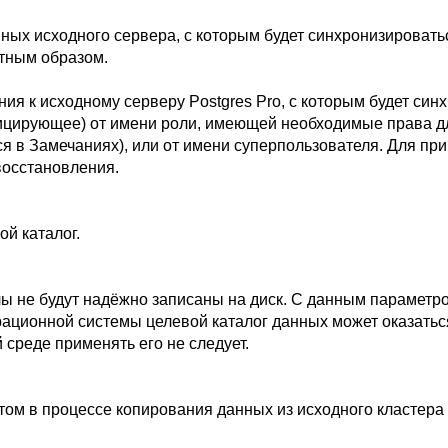
нных исходного сервера, с которым будет синхронизировать
тным образом.
ения к исходному серверу
Postgres Pro
, с которым будет си
лицирующее) от имени роли, имеющей необходимые права 
ся в Замечаниях), или от имени суперпользователя. Для п
восстановления.
ой каталог.
лы не будут надёжно записаны на диск. С данным парамет
рационной системы целевой каталог данных может оказать
 среде применять его не следует.
том в процессе копирования данных из исходного кластера