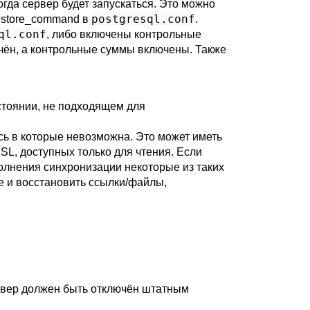
огда сервер будет запускаться. Это можно
postgresql.conf
estore_command
в
.
ql.conf
, либо включены контрольные
ён, а контрольные суммы включены. Также
остоянии, не подходящем для
ь в которые невозможна. Это может иметь
SL, доступных только для чтения. Если
олнения синхронизации некоторые из таких
е и восстановить ссылки/файлы,
ервер должен быть отключён штатным