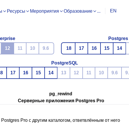
EN
ы
Ресурсы
Мероприятия
Образование
...
erprise
Postgres
12
11
10
9.6
18
17
16
15
14
PostgreSQL
18
17
16
15
14
13
12
11
10
9.6
9
pg_rewind
Серверные приложения Postgres Pro
х
Postgres Pro
с другим каталогом, ответвлённым от него