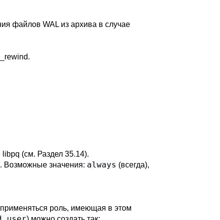
ния файлов WAL из архива в случае
_rewind
.
е
libpq
(см.
Раздел 35.14
).
always
х. Возможные значения:
(всегда),
 применяться роль, имеющая в этом
d_user
) можно создать так: