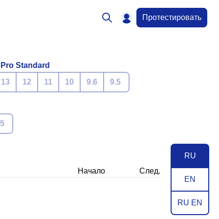
Протестировать
 Pro Standard
13
12
11
10
9.6
9.5
.5
RU
Начало
След.
EN
RU EN