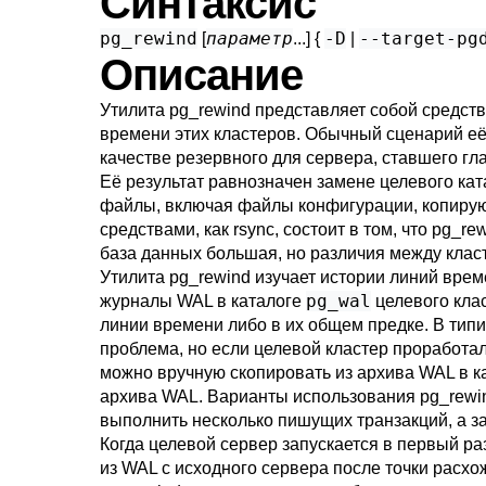
Синтаксис
pg_rewind
параметр
-D
--target-pg
[
...] {
|
Описание
Утилита
pg_rewind
представляет собой средство
времени этих кластеров. Обычный сценарий её
качестве резервного для сервера, ставшего гл
Её результат равнозначен замене целевого ка
файлы, включая файлы конфигурации, копиру
средствами, как
rsync
, состоит в том, что
pg_rew
база данных большая, но различия между кла
Утилита
pg_rewind
изучает истории линий време
pg_wal
журналы WAL в каталоге
целевого клас
линии времени либо в их общем предке. В типи
проблема, но если целевой кластер проработа
можно вручную скопировать из архива WAL в к
архива WAL. Варианты использования
pg_rewi
выполнить несколько пишущих транзакций, а з
Когда целевой сервер запускается в первый р
из WAL с исходного сервера после точки расхо