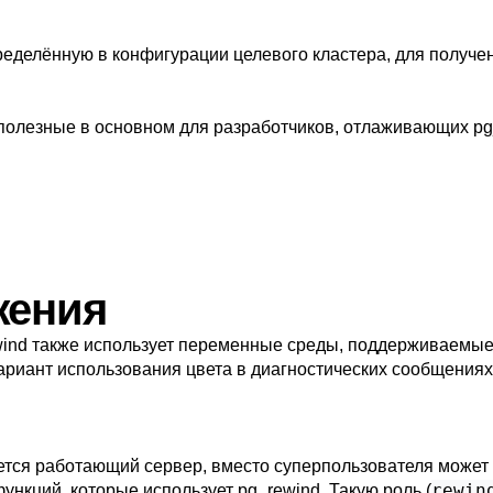
пределённую в конфигурации целевого кластера, для получе
полезные в основном для разработчиков, отлаживающих
pg
жения
ind
также использует переменные среды, поддерживаемы
риант использования цвета в диагностических сообщения
тся работающий сервер, вместо суперпользователя может
rewin
функций, которые использует
pg_rewind
. Такую роль (