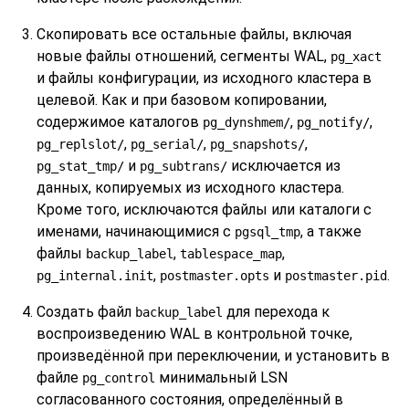
Скопировать все остальные файлы, включая
новые файлы отношений, сегменты WAL,
pg_xact
и файлы конфигурации, из исходного кластера в
целевой. Как и при базовом копировании,
содержимое каталогов
,
,
pg_dynshmem/
pg_notify/
,
,
,
pg_replslot/
pg_serial/
pg_snapshots/
и
исключается из
pg_stat_tmp/
pg_subtrans/
данных, копируемых из исходного кластера.
Кроме того, исключаются файлы или каталоги с
именами, начинающимися с
, а также
pgsql_tmp
файлы
,
,
backup_label
tablespace_map
,
и
.
pg_internal.init
postmaster.opts
postmaster.pid
Создать файл
для перехода к
backup_label
воспроизведению WAL в контрольной точке,
произведённой при переключении, и установить в
файле
минимальный LSN
pg_control
согласованного состояния, определённый в