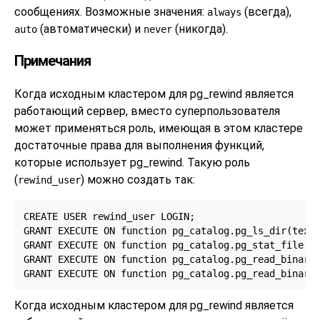
сообщениях. Возможные значения:
(всегда),
always
(автоматически) и
(никогда).
auto
never
Примечания
Когда исходным кластером для
pg_rewind
является
работающий сервер, вместо суперпользователя
может применяться роль, имеющая в этом кластере
достаточные права для выполнения функций,
которые использует
pg_rewind
. Такую роль
(
) можно создать так:
rewind_user
CREATE USER rewind_user LOGIN;

GRANT EXECUTE ON function pg_catalog.pg_ls_dir(text,
GRANT EXECUTE ON function pg_catalog.pg_stat_file(te
GRANT EXECUTE ON function pg_catalog.pg_read_binary_
GRANT EXECUTE ON function pg_catalog.pg_read_binary
Когда исходным кластером для
pg_rewind
является