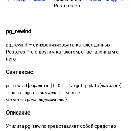
Postgres Pro
pg_rewind
pg_rewind — синхронизировать каталог данных
Postgres Pro
с другим каталогом, ответвлённым от
него
Синтаксис
[
...] {
|
}
{
pg_rewind
параметр
-D
--target-pgdata
каталог
-
|
-source-pgdata=
каталог
--source-
}
server=
строка_подключения
Описание
Утилита
pg_rewind
представляет собой средство